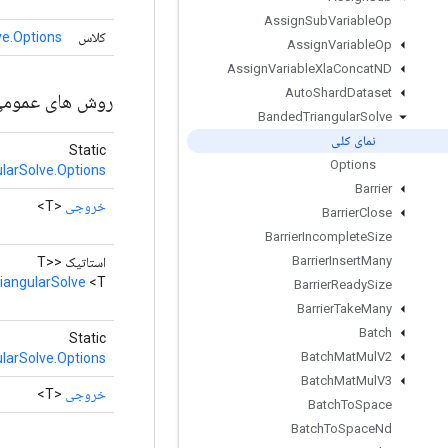
Assign
Sub
Variable
Op
کلاس
e.Options
Assign
Variable
Op
Assign
Variable
Xla
Concat
ND
Auto
Shard
Dataset
روش های عموم
Banded
Triangular
Solve
نمای کلی
Static
Options
larSolve.Options
Barrier
خروجی
<T>
Barrier
Close
Barrier
Incomplete
Size
Barrier
Insert
Many
استاتیک <T>
iangularSolve
<T>
Barrier
Ready
Size
Barrier
Take
Many
Batch
Static
Batch
Mat
Mul
V2
larSolve.Options
Batch
Mat
Mul
V3
خروجی
<T>
Batch
To
Space
Batch
To
Space
Nd