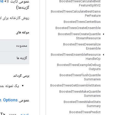
عمومی ثابت
<T>
ve
Boosted
Trees
Calculate
Best
Feature
Split
V2
گزینه‌ها)
Boosted
Trees
Calculate
Best
Gains
Per
Feature
روش کارخانه برای ایجاد کلاسی که یک عمل
Boosted
Trees
Center
Bias
Boosted
Trees
Create
Ensemble
مولفه های
Boosted
Trees
Create
Quantile
Stream
Resource
Boosted
Trees
Deserialize
محدوده
Ensemble
Boosted
Trees
Ensemble
Resource
گزینه ها
Handle
Op
Boosted
Trees
Example
Debug
Outputs
Boosted
Trees
Flush
Quantile
برمی گرداند
Summaries
یک نمونه جدید از gularSolve
Boosted
Trees
Get
Ensemble
States
Boosted
Trees
Make
Quantile
Summaries
عمومی Static
Options
.
e
Boosted
Trees
Make
Stats
Summary
Boosted
Trees
Predict
خروجی
عمومی <T>