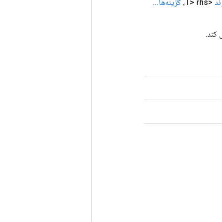
ند
<T> rhs،
گزینه‌ها
.
.
.