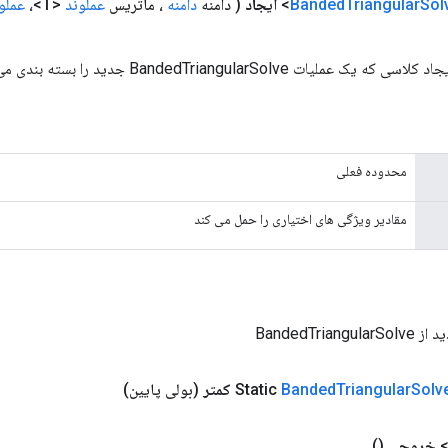
Sol
Triangular
Banded
ایجاد
( دامنه
دامنه
، ماتریس
عملوند
<T>،
عملو
یات BandedTriangularSolve جدید را بسته بندی می کند.
محدوده فعلی
مقادیر ویژگی های اختیاری را حمل می کند
BandedTrian
Solv
Triangular
Banded
کمتر
(بولی پایین)
خروجی
()