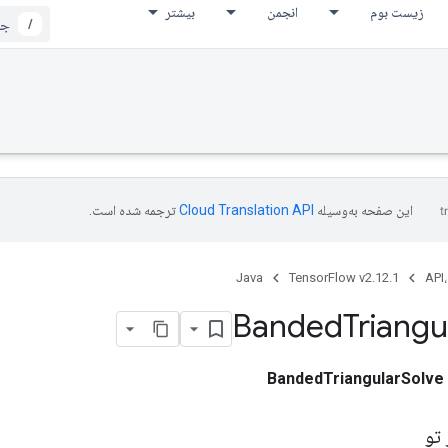
زیست بوم
انجمن
بیشتر
/
این صفحه به‌وسیله
ترجمه شده است.
Java
TensorFlow v2.12.1
API،
Banded
Triangu
BandedTriangularSolve
تو