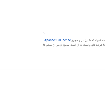
. نمونه کدها نیز دارای مجوز
Apache 2.0 License
ه کنید. جاوا علامت تجاری ثبت‌شده Oracle و/یا شرکت‌های وابسته به آن است. مجوز برخی از محتواها