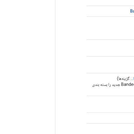
B
..
گزینه‌ها)
روش کارخانه برای ایجاد کلاسی که یک عملیات BandedTriangularSolve جدید را بسته بندی