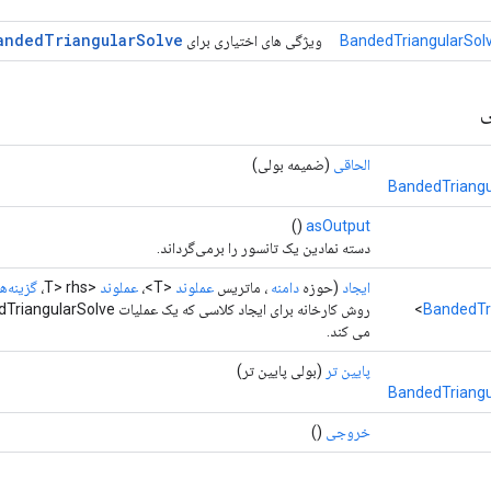
anded
Triangular
Solve
BandedTriangularSolv
ویژگی های اختیاری برای
ی
الحاقی
(ضمیمه بولی)
BandedTriangu
()
asOutput
دسته نمادین یک تانسور را برمی‌گرداند.
ایجاد
(حوزه
دامنه
، ماتریس
عملوند
<T>،
عملوند
<T> rhs،
گزینه‌ها.
BandedTr
می کند.
پایین تر
(بولی پایین تر)
BandedTriangu
خروجی
()