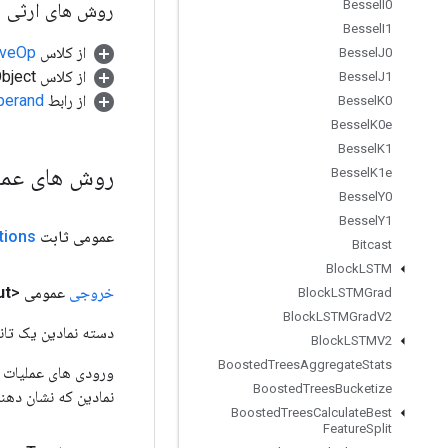
Bessel
I0
روش های ارثی
Bessel
I1
از کلاس
tiveOp
Bessel
J0
از کلاس java.lang.Object
Bessel
J1
از رابط
perand
Bessel
K0
Bessel
K0e
Bessel
K1
روش های عم
Bessel
K1e
Bessel
Y0
Bessel
Y1
عمومی ثابت
tions
Bitcast
Block
LSTM
خروجی
عمومی <T>
ut
Block
LSTMGrad
Block
LSTMGrad
V2
دسته نمادین یک تانس
Block
LSTMV2
Boosted
Trees
Aggregate
Stats
Boosted
Trees
Bucketize
نمادین که نشان دهن
Boosted
Trees
Calculate
Best
Feature
Split