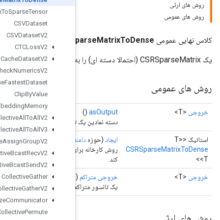
CSRSparseMatrixToSparseTensor
CSVDataset
CSVDatasetV2
CSRSp
CTCLossV2
CacheDatasetV2
CheckNumericsV2
ChooseFastestDataset
ClipByValue
CollateTPUEmbeddingMemory
CollectiveAllToAllV2
انسور را برمی‌گرداند.
CollectiveAllToAllV3
نه
،
عملوند
<?> sparseInput، نوع کلاس<T>)
CollectiveAssignGroupV2
روش کارخانه برای ایجاد کلاسی که یک عملیات جدید CSRSparseMatrixToDense را بسته بندی می
CollectiveBcastRecvV2
CollectiveBcastSendV2
CollectiveGather
(
م
CollectiveGatherV2
CollectiveInitializeCommunicator
CollectivePermute