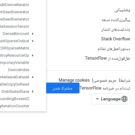
Delete
Multi
Device
Iterator
Delete
Random
Seed
Generator
Delete
Seed
Generator
Delete
Session
Tensor
Dense
Bincount
Dense
Count
Sparse
Output
Dense
To
CSRSparse
Matrix
Destroy
Resource
Op
Destroy
Temporary
Variable
Device
Index
Directed
Interleave
Dataset
Disable
Copy
On
Read
Distributed
Save
Draw
Bounding
Boxes
V2
Dummy
Iteration
Counter
Dummy
Memory
Cache
DummySeedGenerator
DynamicEnqueueTPUEmbeddingArbitraryTensorBatch
DynamicEnqueueTPUEmbeddingRaggedTensorBatch