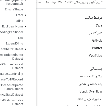
Tensor
Batch
Ensure
Shape
Enter
Erfinv
Euclidean
Norm
Execute
TPUEmbedding
Partitioner
Exit
Expand
Dims
Experimental
Auto
Shard
Dataset
Experimental
Bytes
Produced
Stats
Dataset
Experimental
Choose
Fastest
Dataset
Experimental
Dataset
Cardinality
Experimental
Dataset
To
TFRecord
Experimental
Dense
To
Sparse
Batch
Dataset
Experimental
Latency
Stats
Dataset
Experimental
Matching
Files
Dataset