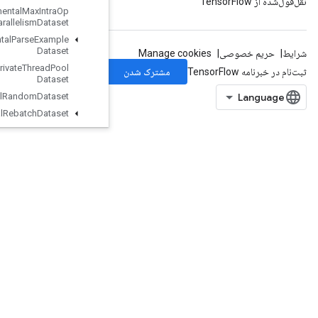
Experimental
Max
Intra
Op
Parallelism
Dataset
Experimental
Parse
Example
Dataset
Experimental
Private
Thread
Pool
Dataset
Experimental
Random
Dataset
Experimental
Rebatch
Dataset
Experimental
Set
Stats
Aggregator
Dataset
Experimental
Sliding
Window
Dataset
Experimental
Sql
Dataset
Experimental
Stats
Aggregator
Handle
Experimental
Stats
Aggregator
Summary
ExperimentalUnbatchDataset
Expint
ExtractGlimpseV2
ExtractVolumePatches