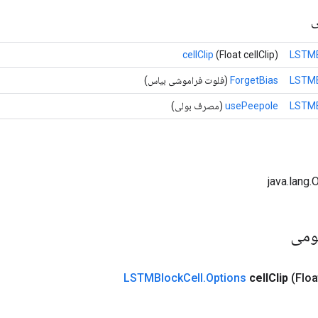
ی
cellClip
(Float cellClip)
LSTMB
LSTMB
ForgetBias
(فلوت فراموشی بیاس)
LSTMB
usePeepole
(مصرف بولی)
ومی
LSTMBlock
Cell
.
Options
cell
Clip
(Floa