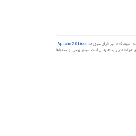
. نمونه کدها نیز دارای مجوز
Apache 2.0 License
ه کنید. جاوا علامت تجاری ثبت‌شده Oracle و/یا شرکت‌های وابسته به آن است. مجوز برخی از محتواها