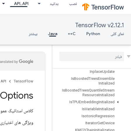
InfeedDequeue
نصب
بدانید
API، API
InfeedDequeueTuple
InfeedEnqueue
InfeedEnqueuePrelinearizedBuffer
TensorFlow v2.12.1
InfeedEnqueueTuple
نمای کلی
Python
C++
Java
بیشتر
InitializeTable
Initialize
Table
From
Dataset
Initialize
Table
From
Text
File
Inplace
Add
Inplace
Sub
Inplace
Update
Is
Boosted
Trees
Ensemble
 API
TensorFlow
Initialized
Is
Boosted
Trees
Quantile
Stream
Options
Resource
Initialized
Is
TPUEmbedding
Initialized
Is
Variable
Initialized
کلاس استاتیک عمو
Isotonic
Regression
ویژگی های اختیاری 
Iterator
Get
Device
KMC2Chain
Initialization