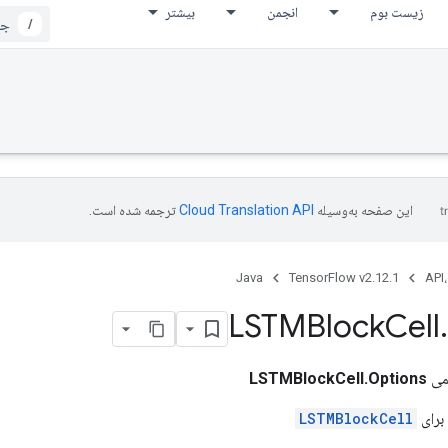
زیست بوم
انجمن
بیشتر
/
این صفحه به‌وسیله
ترجمه شده است.
Java
TensorFlow v2.12.1
API،
LSTMBlock
Cell
.
می
LSTMBlockCell.Options
برای
LSTMBlockCell