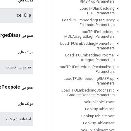
RMSProp
Parameters
Load
TPUEmbedding
FTRLParameters
cellClip
Load
TPUEmbedding
Frequency
Estimator
Parameters
Load
TPUEmbedding
عمومی
Bias)
orget
MDLAdagrad
Light
Parameters
Load
TPUEmbedding
Momentum
Parameters
مولفه های
Load
TPUEmbedding
Proximal
Adagrad
Parameters
فراموشی تعصب
Load
TPUEmbedding
Proximal
Yogi
Parameters
Load
TPUEmbedding
RMSProp
Parameters
عمومی
Peepole
e
Load
TPUEmbedding
Stochastic
Gradient
Descent
Parameters
Lookup
Table
Export
مولفه های
Lookup
Table
Find
Lookup
Table
Import
استفاده از چشمه
Lookup
Table
Insert
Lookup
Table
Remove