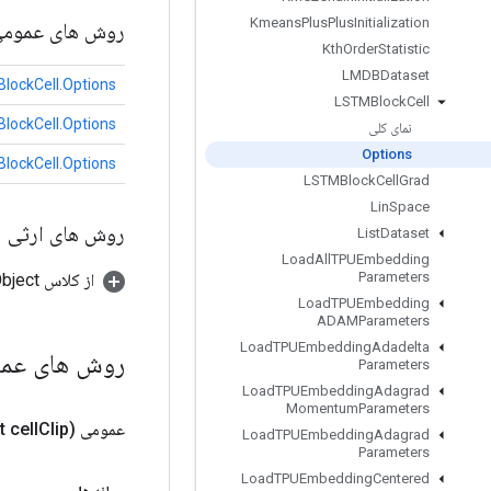
Kmeans
Plus
Plus
Initialization
روش های عموم
Kth
Order
Statistic
LMDBDataset
lockCell.Options
LSTMBlock
Cell
lockCell.Options
نمای کلی
Options
lockCell.Options
LSTMBlock
Cell
Grad
Lin
Space
روش های ارثی
List
Dataset
Load
All
TPUEmbedding
Parameters
از کلاس java.lang.Object
Load
TPUEmbedding
ADAMParameters
Load
TPUEmbedding
Adadelta
روش های عم
Parameters
Load
TPUEmbedding
Adagrad
Momentum
Parameters
عمومی
Clip)
t cell
Load
TPUEmbedding
Adagrad
Parameters
Load
TPUEmbedding
Centered
مولفه های