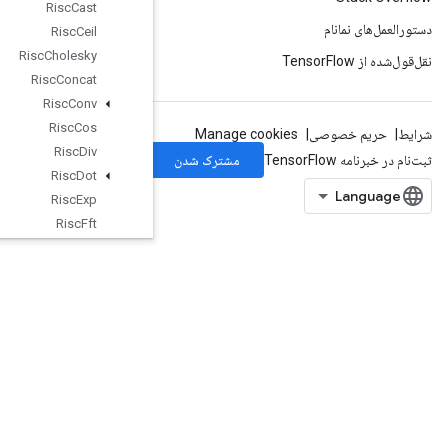
Risc
Cast
Risc
Ceil
Risc
Cholesky
Risc
Concat
Risc
Conv
Risc
Cos
Risc
Div
Risc
Dot
Risc
Exp
Risc
Fft
Risc
Floor
Risc
Gather
Risc
Imag
Risc
Is
Finite
Risc
Log
Risc
Logical
And
Risc
Logical
Not
Risc
Logical
Or
Risc
Max