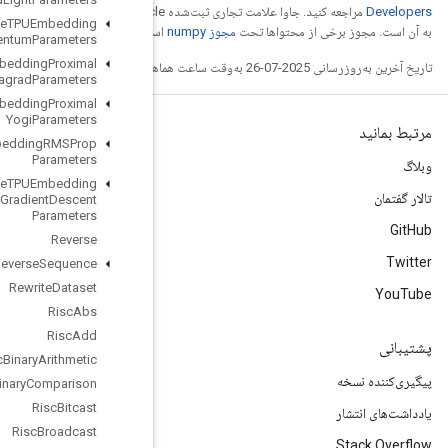
مراجعه کنید. جاوا علامت تجاری ثبت‌شده Oracle و/یا شرکت‌های وابسته
Retrieve
TPUEmbedding
ست.
Momentum
Parameters
Retrieve
TPUEmbedding
Proximal
Adagrad
Parameters
Retrieve
TPUEmbedding
Proximal
Yogi
Parameters
Retrieve
TPUEmbedding
RMSProp
Parameters
Retrieve
TPUEmbedding
Stochastic
Gradient
Descent
Parameters
Reverse
Reverse
Sequence
Rewrite
Dataset
Risc
Abs
Risc
Add
Risc
Binary
Arithmetic
Risc
Binary
Comparison
Risc
Bitcast
Risc
Broadcast