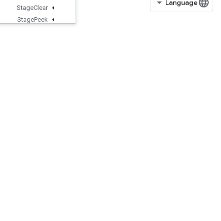
Stage
Clear
Stage
Peek
StageSize
StatefulRandomBinomial
StatefulStandardNormal
StatefulStandardNormalV2
StatefulTruncatedNormal
StatefulUniform
StatefulUniformFullInt
StatefulUniformInt
StatelessParameterizedTruncated
Normal
StatelessRandomBinomial
StatelessRandomGammaV2
StatelessRandomGammaV3
StatelessRandomGetAlg
StatelessRandomGetKeyCounter
StatelessRandomGetKeyCounter
Alg