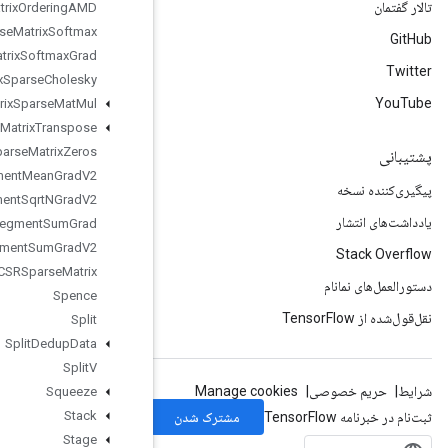
Sparse
Matrix
Ordering
AMD
Sparse
Matrix
Softmax
Sparse
Matrix
Softmax
Grad
Sparse
Matrix
Sparse
Cholesky
Sparse
Matrix
Sparse
Mat
Mul
Sparse
Matrix
Transpose
Sparse
Matrix
Zeros
Sparse
Segment
Mean
Grad
V2
Sparse
Segment
Sqrt
NGrad
V2
Sparse
Segment
Sum
Grad
Sparse
Segment
Sum
Grad
V2
Sparse
Tensor
To
CSRSparse
Matrix
Spence
Split
Split
Dedup
Data
Split
V
Squeeze
Stack
Stage