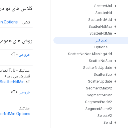
Scatter
Mul
کلاس های تو در 
Scatter
Nd
Scatter
Nd
Add
کلاس
n.Options
Scatter
Nd
Max
Scatter
Nd
Min
روش های عموم
نمای کلی
Options
Scatter
Nd
Non
Aliasing
Add
خروجی
<T>
Scatter
Nd
Sub
Scatter
Nd
Update
استاتیک <T، U تع
Scatter
Sub
گسترش می دهد>
Scatter
Update
ScatterNdMin
<T>
Segment
Max
V2
خروجی
<T>
Segment
Min
V2
Segment
Prod
V2
استاتیک
Segment
Sum
V2
terNdMin.Options
Select
V2
Send