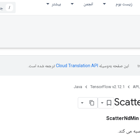
زیست بوم
انجمن
بیشتر
/
این صفحه به‌وسیله
ترجمه شده است.
Java
TensorFlow v2.12.1
API،
Scatt
ScatterNdMin
به می کند.