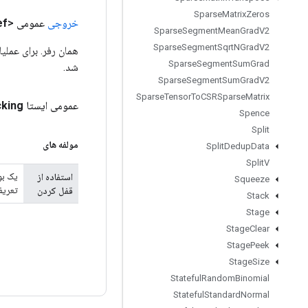
Sparse
Matrix
Zeros
خروجی
عمومی <T>
ef
Sparse
Segment
Mean
Grad
V2
Sparse
Segment
Sqrt
NGrad
V2
همان رفر. برای عملیا
Sparse
Segment
Sum
Grad
شد.
Sparse
Segment
Sum
Grad
V2
Sparse
Tensor
To
CSRSparse
Matrix
عمومی ایستا
king
Spence
Split
مولفه های
Split
Dedup
Data
Split
V
استفاده از
Squeeze
تعریف
قفل کردن
Stack
Stage
Stage
Clear
Stage
Peek
Stage
Size
Stateful
Random
Binomial
Stateful
Standard
Normal