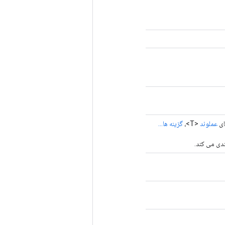
عملوند
<T>،
گزینه ها...