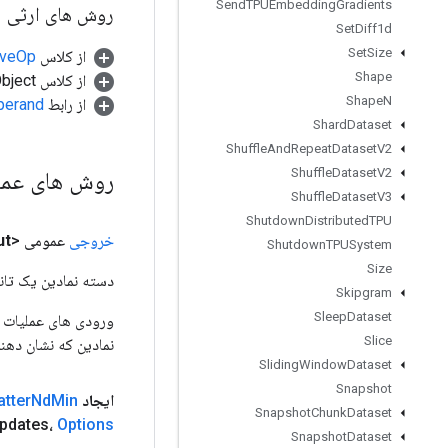
Send
TPUEmbedding
Gradients
روش های ارثی
Set
Diff1d
Set
Size
از کلاس
tiveOp
Shape
از کلاس java.lang.Object
Shape
N
از رابط
perand
Shard
Dataset
Shuffle
And
Repeat
Dataset
V2
Shuffle
Dataset
V2
روش های عم
Shuffle
Dataset
V3
Shutdown
Distributed
TPU
خروجی
عمومی <T>
ut
Shutdown
TPUSystem
Size
دسته نمادین یک تانس
Skipgram
Sleep
Dataset
Slice
نمادین که نشان دهن
Sliding
Window
Dataset
Snapshot
ایجاد
Min
Nd
atter
Snapshot
Chunk
Dataset
pdates،
Options
Snapshot
Dataset