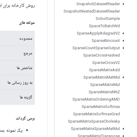
Snapshot
Dataset
Reader
روش کارخانه برای ایجاد کلاسی که یک
Snapshot
Nested
Dataset
Reader
Sobol
Sample
مولفه های
Space
To
Batch
Nd
Sparse
Apply
Adagrad
V2
محدوده
Sparse
Bincount
Sparse
Count
Sparse
Output
مرجع
Sparse
Cross
Hashed
Sparse
Cross
V2
شاخص ها
Sparse
Matrix
Add
Sparse
Matrix
Mat
Mul
به روز رسانی ها
Sparse
Matrix
Mul
Sparse
Matrix
NNZ
گزینه ها
Sparse
Matrix
Ordering
AMD
Sparse
Matrix
Softmax
Sparse
Matrix
Softmax
Grad
برمی گرداند
Sparse
Matrix
Sparse
Cholesky
Sparse
Matrix
Sparse
Mat
Mul
یک نمونه جدید از dMin
Sparse
Matrix
Transpose