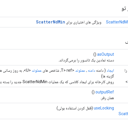
تو
Scatter
Nd
Min
ScatterNdMi
ویژگی های اختیاری برای
ی
()
asOutput
دسته نمادین یک تانسور را برمی‌گرداند.
داد را
ایجاد
( دامنه
دامنه
،
عملوند
<T> ref، شاخص های
عملوند
<U>، به روز رسانی های
گزینه ها)
روش کارخانه برای ایجاد کلاسی که یک عملیات ScatterNdMin جدید را بسته بندی می کند.
()
outputRef
همان رفر.
useLocking
(قفل کردن استفاده بولی)
Scat