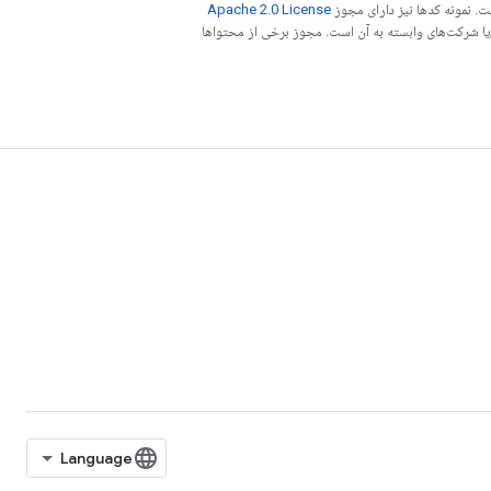
. نمونه کدها نیز دارای مجوز
Apache 2.0 License
ه کنید. جاوا علامت تجاری ثبت‌شده Oracle و/یا شرکت‌های وابسته به آن است. مجوز برخی از محتواها