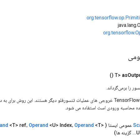
org.tensorflow.op.Primi
org.tensorflow.O
ومی
()
as
Outp
ور را برمی‌گرداند.
ورودی های عملیات TensorFlow خروجی های عملیات تنسورفلو دیگر هستند. این روش ب
ده محاسبه ورودی است استفاده می شود.
Sc
عمومی ایستا
(
<T>
Operand
<U> Index،
Operand
<T> ref،
and
U
.
.
.
گزینه ها)