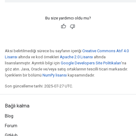
Bu size yardımcı oldu mu?
Aksi belirtilmediği sürece bu sayfanın içeriği
Creative Commons Atıf 4.0
Lisansı
altında ve kod örnekleri
Apache 2.0 Lisansı
altında
lisanslanmıştır. Ayrıntılı bilgi için
Google Developers Site Politikaları
'na
göz atın. Java, Oracle ve/veya satış ortaklarının tescilli ticari markasıdır.
İçeriklerin bir bölümü
NumPy lisansı
kapsamındadır.
Son güncelleme tarihi: 2025-07-27 UTC.
Bağlı kalma
Blog
Forum
GitHub