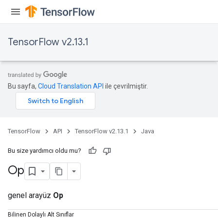
TensorFlow v2.13.1
Bu sayfa,
Cloud Translation API
ile çevrilmiştir.
TensorFlow
API
TensorFlow v2.13.1
Java
Bu size yardımcı oldu mu?
Op
genel arayüz
Op
Bilinen Dolaylı Alt Sınıflar