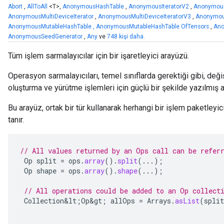
Abort
,
AllToAll
<T>,
AnonymousHashTable
,
AnonymousIteratorV2
,
Anonymous
AnonymousMultiDeviceIterator
,
AnonymousMultiDeviceIteratorV3
,
Anonymou
AnonymousMutableHashTable
,
AnonymousMutableHashTable OfTensors
,
Ano
AnonymousSeedGenerator
,
Any
ve
748 kişi daha.
Tüm işlem sarmalayıcılar için bir işaretleyici arayüzü.
Operasyon sarmalayıcıları, temel sınıflarda gerektiği gibi, değ
oluşturma ve yürütme işlemleri için güçlü bir şekilde yazılmış a
Bu arayüz, ortak bir tür kullanarak herhangi bir işlem paketleyi
tanır.
// All values returned by an Ops call can be refer
Op
split
=
ops
.
array
().
split
(...);
Op
shape
=
ops
.
array
().
shape
(...);
// All operations could be added to an Op collect
Collection&lt
;
Op&gt
;
allOps
=
Arrays
.
asList
(
split