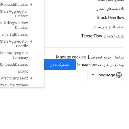
Experimental
Rebatch
Dataset
Experimental
Set
Stats
Aggregator
Dataset
Experimental
Sliding
Window
Dataset
Experimental
Sql
Dataset
Experimental
Stats
Aggregator
Handle
Experimental
Stats
Aggregator
Summary
Experimental
Unbatch
Dataset
Expint
Extract
Glimpse
V2
Extract
Volume
Patches
FFTND
File
System
Set
Configuration
Fill
Finalize
Dataset
Finalize
TPUEmbedding
Fingerprint