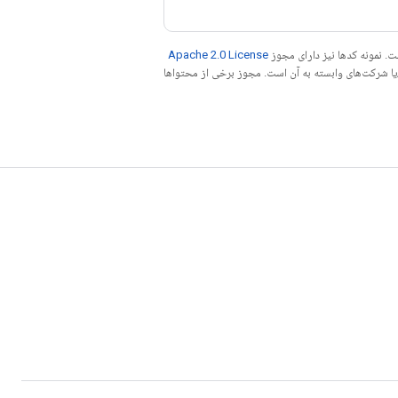
. نمونه کدها نیز دارای مجوز
Apache 2.0 License
ه کنید. جاوا علامت تجاری ثبت‌شده Oracle و/یا شرکت‌های وابسته به آن است. مجوز برخی از محتواها