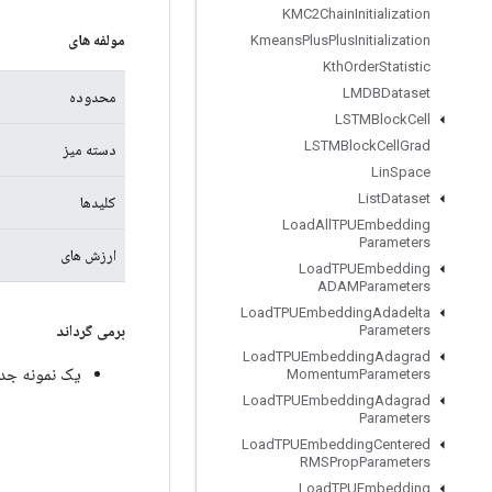
KMC2Chain
Initialization
مولفه های
Kmeans
Plus
Plus
Initialization
Kth
Order
Statistic
LMDBDataset
محدوده
LSTMBlock
Cell
LSTMBlock
Cell
Grad
دسته میز
Lin
Space
List
Dataset
کلیدها
Load
All
TPUEmbedding
Parameters
ارزش های
Load
TPUEmbedding
ADAMParameters
Load
TPUEmbedding
Adadelta
برمی گرداند
Parameters
Load
TPUEmbedding
Adagrad
یک نمونه جدید از eTable
Momentum
Parameters
Load
TPUEmbedding
Adagrad
Parameters
Load
TPUEmbedding
Centered
RMSProp
Parameters
Load
TPUEmbedding