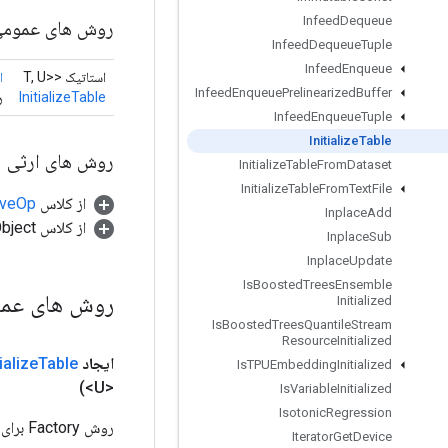
Infeed
Dequeue
روش های عموم
Infeed
Dequeue
Tuple
Infeed
Enqueue
استاتیک <T, U>
ا
Infeed
Enqueue
Prelinearized
Buffer
InitializeTable
روش ctory
Infeed
Enqueue
Tuple
Initialize
Table
روش های ارثی
Initialize
Table
From
Dataset
Initialize
Table
From
Text
File
از کلاس
tiveOp
Inplace
Add
از کلاس java.lang.Object
Inplace
Sub
Inplace
Update
Is
Boosted
Trees
Ensemble
روش های عم
Initialized
Is
Boosted
Trees
Quantile
Stream
Resource
Initialized
ایجاد
Table
tialize
Is
TPUEmbedding
Initialized
<U>)
Is
Variable
Initialized
Isotonic
Regression
روش Factory برای ایجاد کلاسی که یک عملیات InitializeTable جدید را بسته بندی می کند.
Iterator
Get
Device