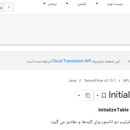
زیست بوم
انجمن
بیشتر
/
این صفحه به‌وسیله
ترجمه شده است.
Java
TensorFlow v2.13.1
API،
Initia
InitializeTable
رتیب دو تانسور برای کلیدها و مقادیر می گیرد.