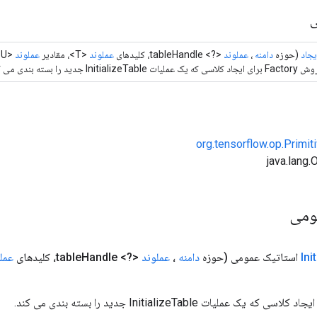
ی
یجاد
(حوزه
دامنه
،
عملوند
<?> tableHandle، کلیدهای
عملوند
<T>، مقادیر
عملوند
<U>)
Fa برای ایجاد کلاسی که یک عملیات InitializeTable جدید را بسته بندی می کند.
org.tensorflow.op.Primi
ومی
Ini
استاتیک عمومی
(حوزه
دامنه
،
عملوند
<?> table
Handle، کلیدهای
عمل