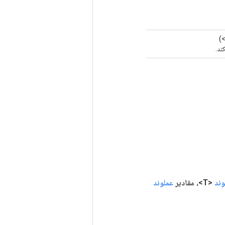
وند
<T>، مقادیر
عملوند