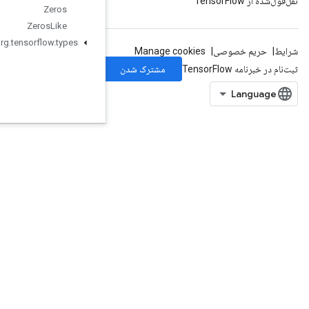
Zeros
Zeros
Like
org
.
tensorflow
.
types