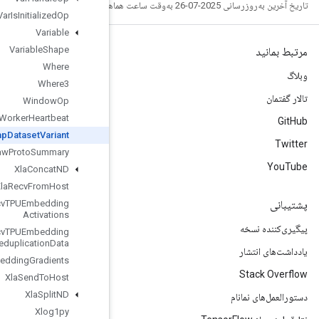
Var
Is
Initialized
Op
Variable
Variable
Shape
Where
Where3
Window
Op
Worker
Heartbeat
Wrap
Dataset
Variant
Write
Raw
Proto
Summary
Xla
Concat
ND
Xla
Recv
From
Host
Xla
Recv
TPUEmbedding
Activations
Xla
Recv
TPUEmbedding
Deduplication
Data
Xla
Send
TPUEmbedding
Gradients
Xla
Send
To
Host
Xla
Split
ND
Xlog1py