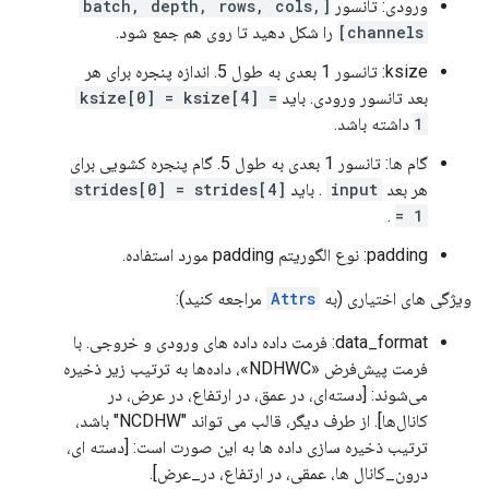
ورودی: تانسور
[batch, depth, rows, cols,
channels]
را شکل دهید تا روی هم جمع شود.
ksize: تانسور 1 بعدی به طول 5. اندازه پنجره برای هر
بعد تانسور ورودی. باید
ksize[0] = ksize[4] =
1
داشته باشد.
گام ها: تانسور 1 بعدی به طول 5. گام پنجره کشویی برای
هر بعد
input
. باید
strides[0] = strides[4]
.
= 1
padding: نوع الگوریتم padding مورد استفاده.
ویژگی های اختیاری (به
Attrs
مراجعه کنید):
data_format: فرمت داده داده های ورودی و خروجی. با
فرمت پیش‌فرض «NDHWC»، داده‌ها به ترتیب زیر ذخیره
می‌شوند: [دسته‌ای، در عمق، در ارتفاع، در عرض، در
کانال‌ها]. از طرف دیگر، قالب می تواند "NCDHW" باشد،
ترتیب ذخیره سازی داده ها به این صورت است: [دسته ای،
درون_کانال ها، عمقی، در ارتفاع، در_عرض].