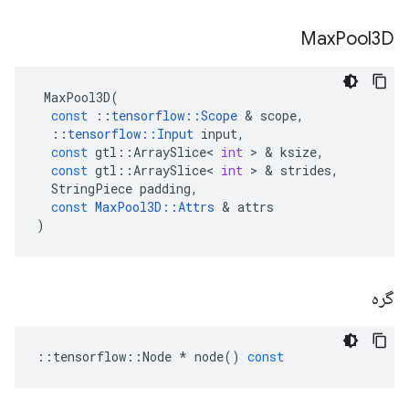
Max
Pool3D
MaxPool3D
(
const
::
tensorflow
::
Scope
&
scope
,
::
tensorflow
::
Input
input
,
const
gtl
::
ArraySlice
<
int
>
&
ksize
,
const
gtl
::
ArraySlice
<
int
>
&
strides
,
StringPiece
padding
,
const
MaxPool3D
::
Attrs
&
attrs
)
گره
::
tensorflow
::
Node
*
node
()
const