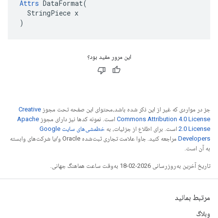
Attrs
 DataFormat(

  StringPiece x

)
این مرور مفید بود؟
جز در مواردی که غیر از این ذکر شده باشد،‌محتوای این صفحه تحت مجوز
Creative
Commons Attribution 4.0 License
است. نمونه کدها نیز دارای مجوز
Apache
2.0 License
است. برای اطلاع از جزئیات، به
خطمشی‌های سایت Google
Developers‏
مراجعه کنید. جاوا علامت تجاری ثبت‌شده Oracle و/یا شرکت‌های وابسته
به آن است.
تاریخ آخرین به‌روزرسانی 2026-02-18 به‌وقت ساعت هماهنگ جهانی.
مرتبط بمانید
وبلاگ