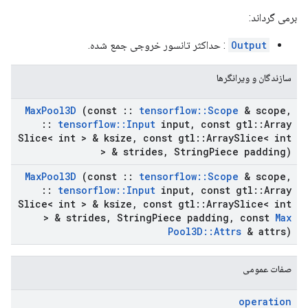
برمی گرداند:
Output
: حداکثر تانسور خروجی جمع شده.
سازندگان و ویرانگرها
Max
Pool3D
(const
::
tensorflow
::
Scope
& scope
,
::
tensorflow
::
Input
input
,
const gtl
::
Array
Slice< int > & ksize
,
const gtl
::
Array
Slice< int
> & strides
,
String
Piece padding)
Max
Pool3D
(const
::
tensorflow
::
Scope
& scope
,
::
tensorflow
::
Input
input
,
const gtl
::
Array
Slice< int > & ksize
,
const gtl
::
Array
Slice< int
> & strides
,
String
Piece padding
,
const
Max
Pool3D
::
Attrs
& attrs)
صفات عمومی
operation