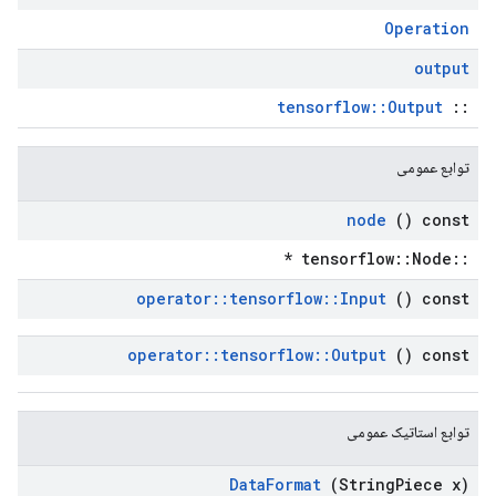
Operation
output
tensorflow::Output
::
توابع عمومی
node
() const
::tensorflow::Node *
operator
::
tensorflow
::
Input
() const
operator
::
tensorflow
::
Output
() const
توابع استاتیک عمومی
Data
Format
(String
Piece x)