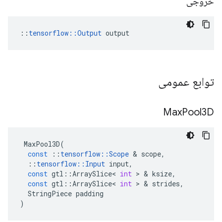
خروجی
::
tensorflow::Output
 output
توابع عمومی
Max
Pool3D
MaxPool3D
(
const
::
tensorflow
::
Scope
&
scope
,
::
tensorflow
::
Input
input
,
const
gtl
::
ArraySlice
<
int
>
&
ksize
,
const
gtl
::
ArraySlice
<
int
>
&
strides
,
StringPiece
padding
)