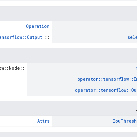
Operation
ensorflow::Output
::
sel
::tensorflow::Node *
operator
::
tensorflow
::
I
operator
::
tensorflow
::
Ou
Attrs
Iou
Thresh