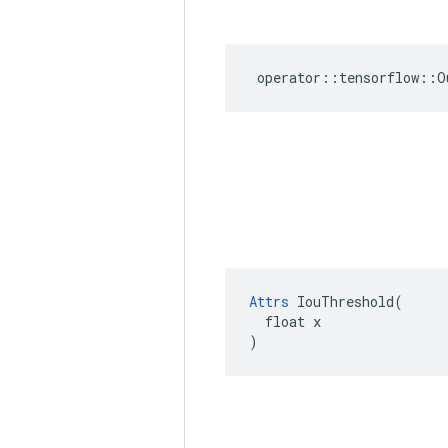
operator
::
tensorflow
::
O
Attrs
 IouThreshold(

  float x

)