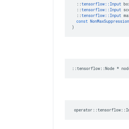
::
tensorflow
::
Input
bo
::
tensorflow
::
Input
sc
::
tensorflow
::
Input
ma
const
NonMaxSuppressio
)
::
tensorflow
::
Node
*
nod
operator
::
tensorflow
::
I