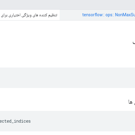
tensorflow:: ops:: NonMaxSu
تنظیم کننده های ویژگی اختیاری برای
ی
ها
ected_indices