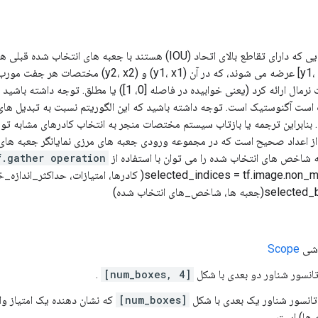
هرس کردن جعبه هایی که دارای تقاطع بالای اتحاد (IOU) هستند با جعبه
صورت [y1، x1، y2، x2] عرضه می شوند، که در آن (
را می توان به صورت نرمال ارائه کرد (یعنی خوابیده در فاصله
ست آگنوستیک است. توجه داشته باشید که این الگوریتم نسبت به تبدیل های
نابراین ترجمه یا بازتاب سیستم مختصات منجر به انتخاب کادرهای مشابه ت
از اعداد صحیح است که در مجموعه ورودی جعبه های مرزی نمایانگر جعبه ها
 شاخص های انتخاب شده را می توان با استفاده از
f.gather operation
، شاخص_های انتخاب شده)
Scope
تانسور شناور دو بعدی با شکل
[num_boxes, 4]
.
 تانسور شناور یک بعدی با شکل
[num_boxes]
که نشان دهنده یک امتیاز وا
 ها) است.