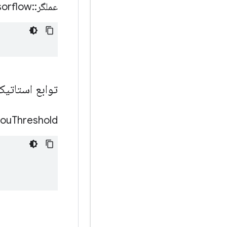
عملگر
::
sorflow
توابع استات
Iou
Threshold