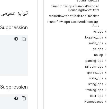
Bounding
Box
V2
tensorflow
::
ops
::
Sample
Distorted
Bounding
Box
V2
::
Attrs
توابع عمومی
tensorflow
::
ops
::
Scale
And
Translate
tensorflow
::
ops
::
Scale
And
Translate
::
Attrs
x
Suppression
io
_
ops
logging
_
ops
math
_
ops
nn
_
ops
no
_
op
parsing
_
ops
random
_
ops
sparse
_
ops
state
_
ops
string
_
ops
x
Suppression
training
_
ops
user
_
ops
Namespaces