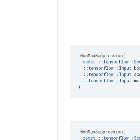
NonMaxSuppression
(
const
::
tensorflow
::
Sc
::
tensorflow
::
Input
bo
::
tensorflow
::
Input
sc
::
tensorflow
::
Input
ma
)
NonMaxSuppression
(
const
::
tensorflow
::
Sc