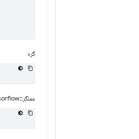
گره
عملگر
::
sorflow