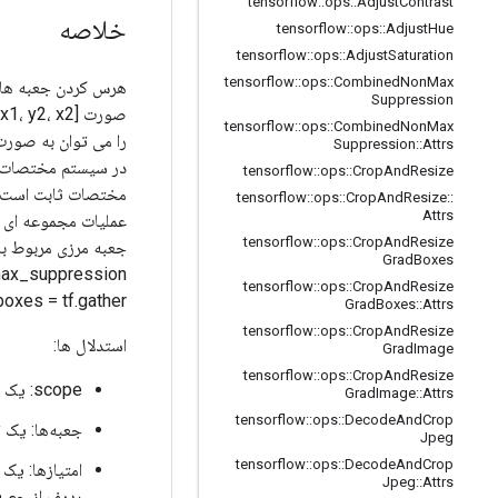
tensorflow
::
ops
::
Adjust
Contrast
خلاصه
tensorflow
::
ops
::
Adjust
Hue
tensorflow
::
ops
::
Adjust
Saturation
tensorflow
::
ops
::
Combined
Non
Max
Suppression
tensorflow
::
ops
::
Combined
Non
Max
Suppression
::
Attrs
در سیستم مختصات ا
tensorflow
::
ops
::
Crop
And
Resize
مختصات ثابت است. ب
tensorflow
::
ops
::
Crop
And
Resize
::
Attrs
عملیات مجموعه ای 
tensorflow
::
ops
::
Crop
And
Resize
جعبه مرزی مربوط به
Grad
Boxes
tensorflow
::
ops
::
Crop
And
Resize
selected_boxes = tf.gather(جعبه ها
Grad
Boxes
::
Attrs
tensorflow
::
ops
::
Crop
And
Resize
استدلال ها:
Grad
Image
tensorflow
::
ops
::
Crop
And
Resize
scope: یک شی
Grad
Image
::
Attrs
tensorflow
::
ops
::
Decode
And
Crop
جعبه‌ها: یک 
Jpeg
tensorflow
::
ops
::
Decode
And
Crop
امتیازها: یک
Jpeg
::
Attrs
ردیف از جعبه