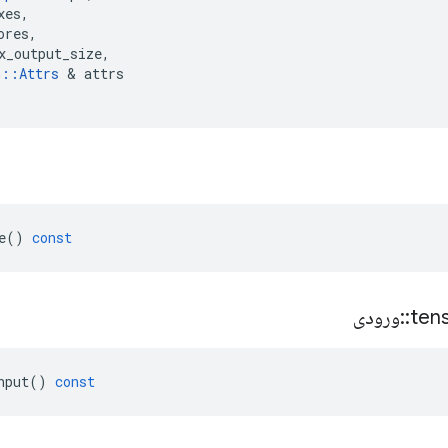
xes
,
ores
,
x_output_size
,
n
::
Attrs
&
attrs
e
()
const
ten
::
ورودی
nput
()
const