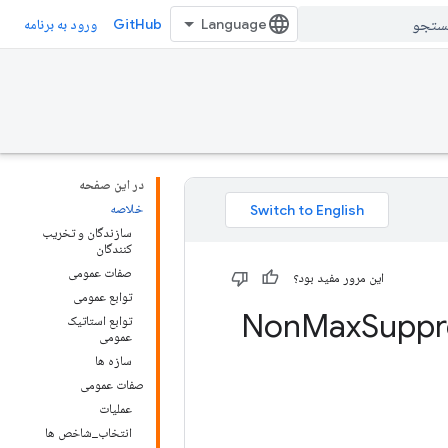
GitHub
ورود به برنامه
در این صفحه
خلاصه
سازندگان و تخریب
کنندگان
صفات عمومی
این مرور مفید بود؟
توابع عمومی
Max
Suppr
توابع استاتیک
عمومی
سازه ها
صفات عمومی
عملیات
انتخاب_شاخص ها