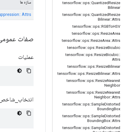
سازه ها
tensorflow
::
ops
::
Quantized
Resize
Bilinear
ppression:: Attrs
tensorflow
::
ops
::
Quantized
Resize
Bilinear
::
Attrs
tensorflow
::
ops
::
RGBTo
HSV
tensorflow
::
ops
::
Resize
Area
صفات عموم
tensorflow
::
ops
::
Resize
Area
::
Attrs
tensorflow
::
ops
::
Resize
Bicubic
tensorflow
::
ops
::
Resize
Bicubic
::
عملیات
Attrs
tensorflow
::
ops
::
Resize
Bilinear
tensorflow
::
ops
::
Resize
Bilinear
::
Attrs
tensorflow
::
ops
::
Resize
Nearest
Neighbor
tensorflow
::
ops
::
Resize
Nearest
Neighbor
::
Attrs
انتخاب
_
شاخص 
tensorflow
::
ops
::
Sample
Distorted
Bounding
Box
tensorflow
::
ops
::
Sample
Distorted
Bounding
Box
::
Attrs
tensorflow
::
ops
::
Sample
Distorted