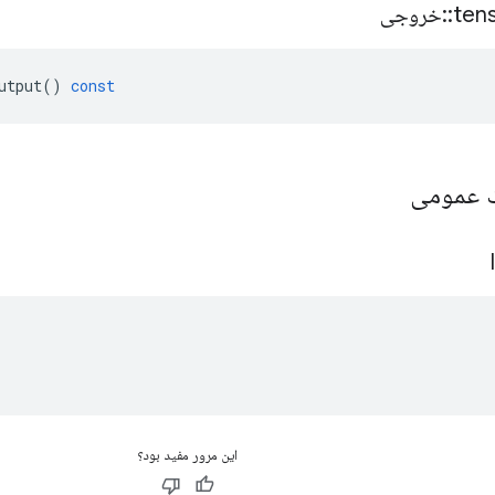
ten
::
خروجی
utput
()
const
یک عمومی
این مرور مفید بود؟