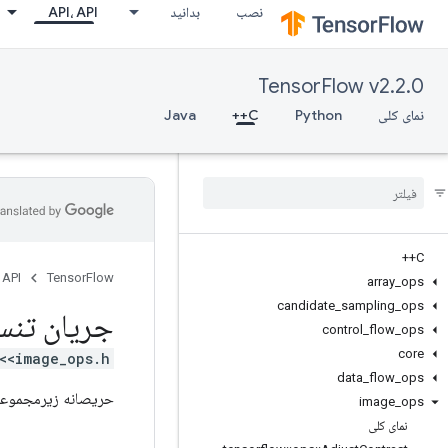
نصب
بدانید
API، API
TensorFlow v2.2.0
نمای کلی
Python
C++
Java
C++
 API
TensorFlow
array
_
ops
candidate
_
sampling
_
ops
جریان تنس
control
_
flow
_
ops
core
<image_ops.h>
data
_
flow
_
ops
حریصانه زیرمجموعه ا
image
_
ops
نمای کلی