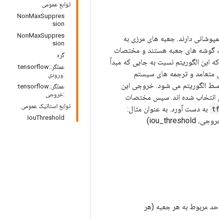
توابع عمومی
NonMaxSuppres
sion
NonMaxSuppres
 های انتخاب شده قبلی همپوشانی دارند. جعبه های مرزی به
sion
y1، x1) و (y2، x2) مختصات هر جفت مورب گوشه های جعبه هستند و مختصات
گره
 [0، 1]) یا مطلق. توجه داشته باشید که این الگوریتم نسبت به جایی که مبدأ
عملگر::tensorflow:
 متعامد و ترجمه های سیستم
:ورودی
وسط الگوریتم می شود. خروجی این
عملگر::tensorflow:
:خروجی
ی انتخاب شده اند. سپس مختصات
توابع استاتیک عمومی
t
به دست آورد. به عنوان مثال:
IouThreshold
selected_indices = tf.image.non_max_suppression( کادرها، امتیازات، حداکثر_اندازه_خروجی، iou_threshold)
حد مربوط به هر جعبه (هر