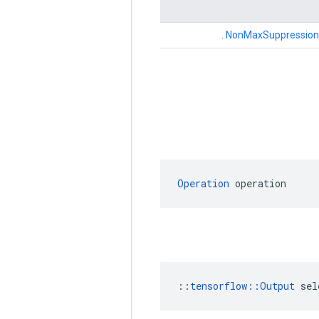
.
NonMaxSuppression
Operation
 operation
::
tensorflow::Output
 sel