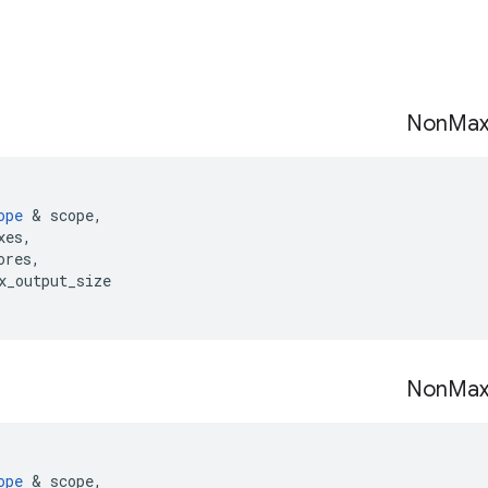
Non
Ma
ope
&
scope
,
xes
,
ores
,
x_output_size
Non
Ma
ope
&
scope
,