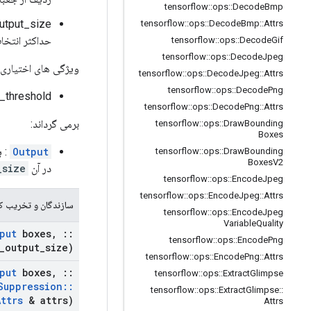
tensorflow
::
ops
::
Decode
Bmp
tensorflow
::
ops
::
Decode
Bmp
::
Attrs
حداکثر انتخا
tensorflow
::
ops
::
Decode
Gif
tensorflow
::
ops
::
Decode
Jpeg
ویژگی های اختیاری 
tensorflow
::
ops
::
Decode
Jpeg
::
Attrs
tensorflow
::
ops
::
Decode
Png
iou_threshold: یک شناور نشان دهنده آستانه برای تصمیم گیری در مورد همپوشانی بیش از
tensorflow
::
ops
::
Decode
Png
::
Attrs
برمی گرداند:
tensorflow
::
ops
::
Draw
Bounding
Boxes
Output
: 
tensorflow
::
ops
::
Draw
Bounding
Boxes
V2
در آن
_size
tensorflow
::
ops
::
Encode
Jpeg
tensorflow
::
ops
::
Encode
Jpeg
::
Attrs
سازندگان و تخریب کن
tensorflow
::
ops
::
Encode
Jpeg
Variable
Quality
put
boxes
,
::
tensorflow
::
ops
::
Encode
Png
_
output
_
size)
tensorflow
::
ops
::
Encode
Png
::
Attrs
put
boxes
,
::
tensorflow
::
ops
::
Extract
Glimpse
Suppression
::
tensorflow
::
ops
::
Extract
Glimpse
::
Attrs
& attrs)
Attrs