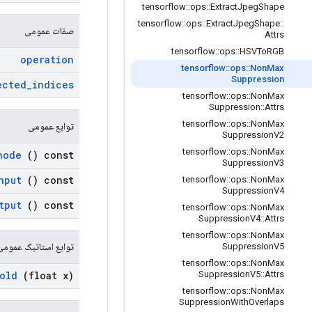
tensorflow
::
ops
::
Extract
Jpeg
Shape
tensorflow
::
ops
::
Extract
Jpeg
Shape
::
صفات عمومی
Attrs
tensorflow
::
ops
::
HSVTo
RGB
operation
tensorflow
::
ops
::
Non
Max
Suppression
ected
_
indices
tensorflow
::
ops
::
Non
Max
Suppression
::
Attrs
tensorflow
::
ops
::
Non
Max
توابع عمومی
Suppression
V2
tensorflow
::
ops
::
Non
Max
node
() const
Suppression
V3
nput
() const
tensorflow
::
ops
::
Non
Max
Suppression
V4
tput
() const
tensorflow
::
ops
::
Non
Max
Suppression
V4
::
Attrs
tensorflow
::
ops
::
Non
Max
توابع استاتیک عمومی
Suppression
V5
tensorflow
::
ops
::
Non
Max
old
(float x)
Suppression
V5
::
Attrs
tensorflow
::
ops
::
Non
Max
Suppression
With
Overlaps