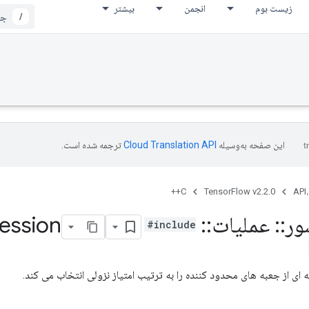
زیست بوم
انجمن
بیشتر
/
این صفحه به‌وسیله
ترجمه شده است.
C++
TensorFlow v2.2.0
API،
ور
::
عملیات
::
Non
ession
#include
ی از جعبه های محدود کننده را به ترتیب امتیاز نزولی انتخاب می کند.