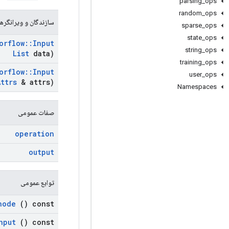
parsing
_
ops
random
_
ops
سازندگان و ویرانگرها
sparse
_
ops
state
_
ops
orflow
::
Input
string
_
ops
List
data)
training
_
ops
orflow
::
Input
user
_
ops
Attrs
& attrs)
Namespaces
صفات عمومی
operation
output
توابع عمومی
node
() const
nput
() const