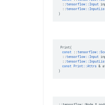
::
tensorflow
::
Input
in
::
tensorflow
::
InputLis
)
Print
(
const
::
tensorflow
::
Sc
::
tensorflow
::
Input
in
::
tensorflow
::
InputLis
const
Print
::
Attrs
&
a
)
::
tensorflow
::
Node
*
nod