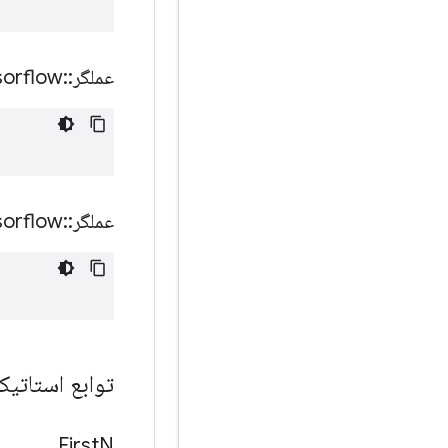
عملگر
::
sorflow
عملگر
::
sorflow
توابع استات
First
N