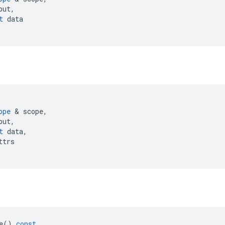
put
,
t
data
ope
&
scope
,
put
,
t
data
,
ttrs
e
()
const