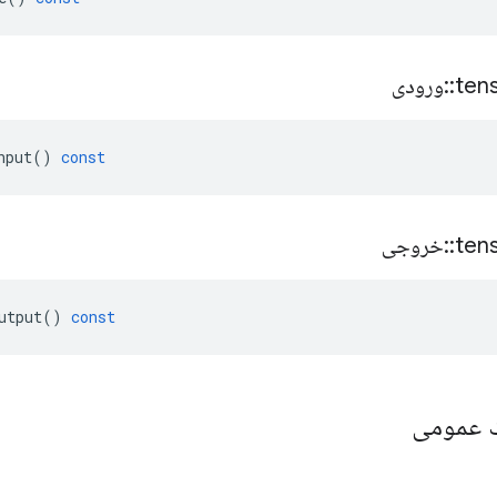
ten
::
ورودی
nput
()
const
ten
::
خروجی
utput
()
const
یک عمومی