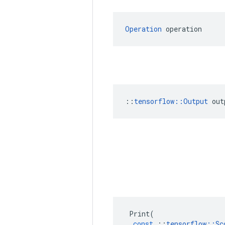
Operation
 operation
::
tensorflow::Output
 out
Print
(
const
::
tensorflow
::
Sc