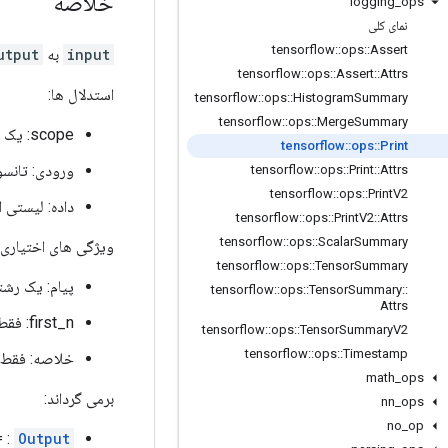
خلاصه
logging
_
ops
نمای کلی
tensorflow
::
ops
::
Assert
input
به
utput
tensorflow
::
ops
::
Assert
::
Attrs
استدلال ها:
tensorflow
::
ops
::
Histogram
Summary
tensorflow
::
ops
::
Merge
Summary
scope: یک شی
tensorflow
::
ops
::
Print
ورودی: تانسو
tensorflow
::
ops
::
Print
::
Attrs
tensorflow
::
ops
::
Print
V2
داده: لیستی ا
tensorflow
::
ops
::
Print
V2
::
Attrs
tensorflow
::
ops
::
Scalar
Summary
ویژگی های اختیاری 
tensorflow
::
ops
::
Tensor
Summary
پیام: یک رشت
tensorflow
::
ops
::
Tensor
Summary
::
Attrs
first_n: فقط
tensorflow
::
ops
::
Tensor
Summary
V2
tensorflow
::
ops
::
Timestamp
خلاصه: فقط ا
math
_
ops
برمی گرداند:
nn
_
ops
no
_
op
Output
: =