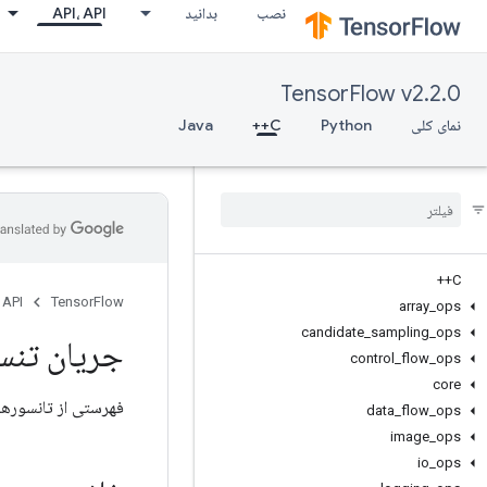
نصب
بدانید
API، API
TensorFlow v2.2.0
نمای کلی
Python
C++
Java
C++
 API
TensorFlow
array
_
ops
candidate
_
sampling
_
ops
جریان تنس
control
_
flow
_
ops
core
فهرستی از تانسورها
data
_
flow
_
ops
image
_
ops
io
_
ops