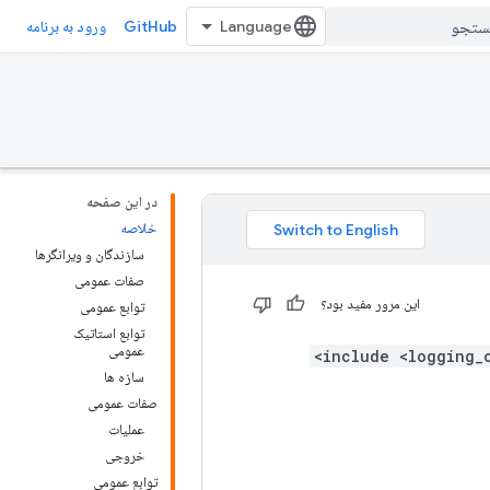
GitHub
ورود به برنامه
در این صفحه
خلاصه
سازندگان و ویرانگرها
صفات عمومی
این مرور مفید بود؟
توابع عمومی
توابع استاتیک
عمومی
سازه ها
صفات عمومی
عملیات
خروجی
توابع عمومی