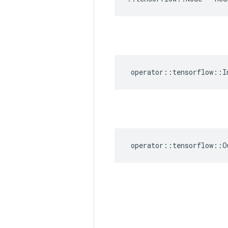
operator
::
tensorflow
::
I
operator
::
tensorflow
::
O