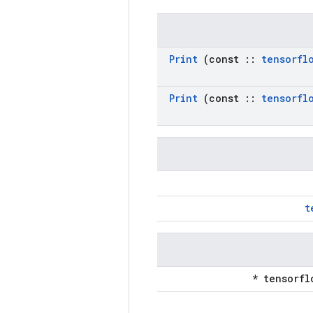
Print
(const
::
tensorfl
Print
(const
::
tensorfl
t