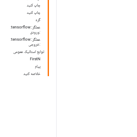
چاپ کنید
چاپ کنید
گره
عملگر::tensorflow:
:ورودی
عملگر::tensorflow:
:خروجی
توابع استاتیک عمومی
FirstN
پیام
خلاصه کنید