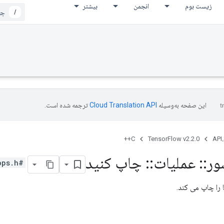
زیست بوم
انجمن
بیشتر
/
این صفحه به‌وسیله
ترجمه شده است.
C++
TensorFlow v2.2.0
API،
ور
::
عملیات
::
چاپ کنید
#include <logging_ops.h>
 را چاپ می کند.