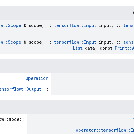
ow
::
Scope
& scope
,
::
tensorflow
::
Input
input
,
::
tens
ow
::
Scope
& scope
,
::
tensorflow
::
Input
input
,
::
tens
List
data
,
const
Print
::
Operation
ensorflow::Output
::
::tensorflow::Node *
operator
::
tensorflow
::
I