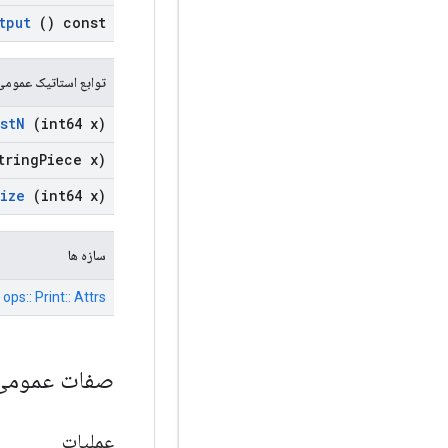
tput
() const
توابع استاتیک عمومی
st
N
(int64 x)
tring
Piece x)
ize
(int64 x)
سازه ها
ops:: Print:: Attrs
صفات عموم
عملیات