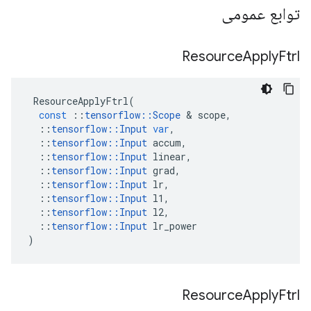
توابع عمومی
Resource
Apply
Ftrl
ResourceApplyFtrl
(
const
::
tensorflow
::
Scope
&
scope
,
::
tensorflow
::
Input
var
,
::
tensorflow
::
Input
accum
,
::
tensorflow
::
Input
linear
,
::
tensorflow
::
Input
grad
,
::
tensorflow
::
Input
lr
,
::
tensorflow
::
Input
l1
,
::
tensorflow
::
Input
l2
,
::
tensorflow
::
Input
lr_power
)
Resource
Apply
Ftrl