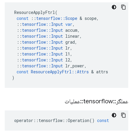
ResourceApplyFtrl
(
const
::
tensorflow
::
Scope
&
scope
,
::
tensorflow
::
Input
var
,
::
tensorflow
::
Input
accum
,
::
tensorflow
::
Input
linear
,
::
tensorflow
::
Input
grad
,
::
tensorflow
::
Input
lr
,
::
tensorflow
::
Input
l1
,
::
tensorflow
::
Input
l2
,
::
tensorflow
::
Input
lr_power
,
const
ResourceApplyFtrl
::
Attrs
&
attrs
)
عملگر
::
tensorflow
::
عملیات
operator
::
tensorflow
::
Operation
()
const