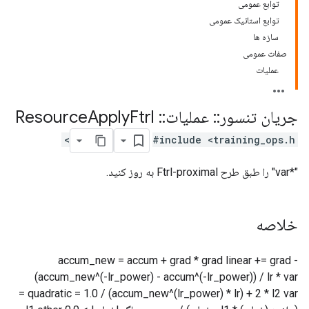
توابع عمومی
توابع استاتیک عمومی
سازه ها
صفات عمومی
عملیات
جریان تنسور
::
عملیات
::
Resource
Ftrl
Apply
#include <training_ops.h>
"*var" را طبق طرح Ftrl-proximal به روز کنید.
خلاصه
accum_new = accum + grad * grad linear += grad -
(accum_new^(-lr_power) - accum^(-lr_power)) / lr * var
quadratic = 1.0 / (accum_new^(lr_power) * lr) + 2 * l2 var =