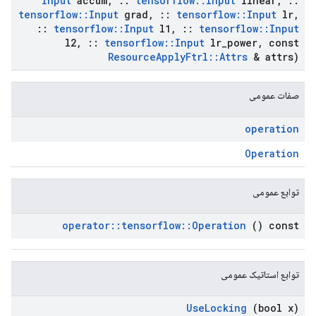
Input
accum
,
::
tensorflow
::
Input
linear
,
::
tensorflow
::
Input
grad
,
::
tensorflow
::
Input
lr
,
::
tensorflow
::
Input
l1
,
::
tensorflow
::
Input
l2
,
::
tensorflow
::
Input
lr
_
power
,
const
Resource
Apply
Ftrl
::
Attrs
& attrs)
صفات عمومی
operation
Operation
توابع عمومی
operator
::
tensorflow
::
Operation
() const
توابع استاتیک عمومی
Use
Locking
(bool x)