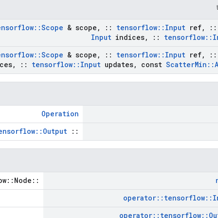
ensorflow
::
Scope
& scope
,
::
tensorflow
::
Input
ref
,
::
Input
indices
,
::
tensorflow
::
I
ensorflow
::
Scope
& scope
,
::
tensorflow
::
Input
ref
,
::
ces
,
::
tensorflow
::
Input
updates
,
const
Scatter
Min
::
Operation
ensorflow::Output
::
::tensorflow::Node *
operator
::
tensorflow
::
I
operator
::
tensorflow
::
Ou