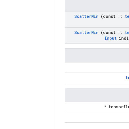
Scatter
Min
(const
::
t
Scatter
Min
(const
::
t
Input
indi
t