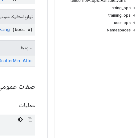
tensorflow
::
ops
::
Variable
::
Attrs
string
_
ops
training
_
ops
توابع استاتیک عمومی
user
_
ops
king
(bool x)
Namespaces
سازه ها
ScatterMin:: Attrs
صفات عموم
عملیات