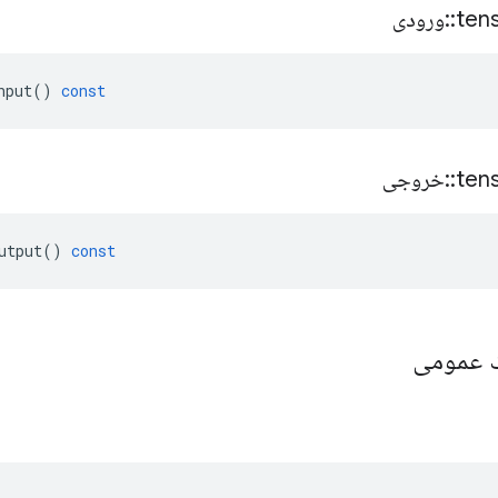
ten
::
ورودی
nput
()
const
ten
::
خروجی
utput
()
const
یک عمومی