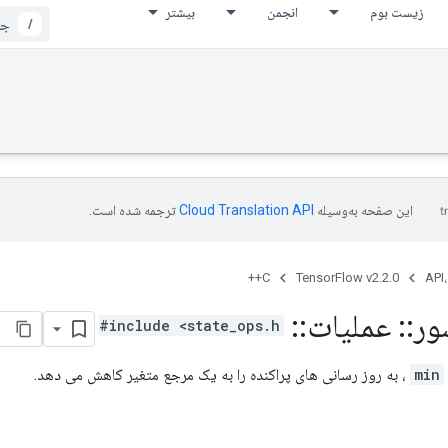
زیست بوم
انجمن
بیشتر
/
این صفحه به‌وسیله
ترجمه شده است.
C++
TensorFlow v2.2.0
API،
ور
::
عملیات
::
Scatter
#include <state_ops.h>
min
، به روز رسانی های پراکنده را به یک مرجع متغیر کاهش می دهد.