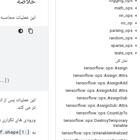
خلاصه
logging
_
ops
math
_
ops
nn
_
ops
این عملیات محاسبه 
no
_
op
parsing
_
ops
random
_
ops
sparse
_
ops
state
_
ops
نمای کلی
tensorflow
::
ops
::
Assign
tensorflow
::
ops
::
Assign
::
Attrs
..
]
)
tensorflow
::
ops
::
Assign
Add
tensorflow
::
ops
::
Assign
Add
::
Attrs
tensorflow
::
ops
::
Assign
Sub
این عملیات پس از ان
tensorflow
::
ops
::
Assign
Sub
::
Attrs
تر می کند.
tensorflow
::
ops
::
Count
Up
To
ورودی های تکراری 
tensorflow
::
ops
::
Destroy
Temporary
Variable
به
f.shape[1:]
tensorflow
::
ops
::
Is
Variable
Initialized