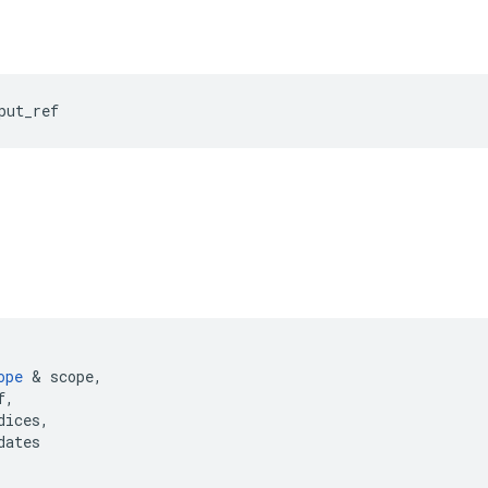
put_ref
ope
&
scope
,
f
,
dices
,
dates