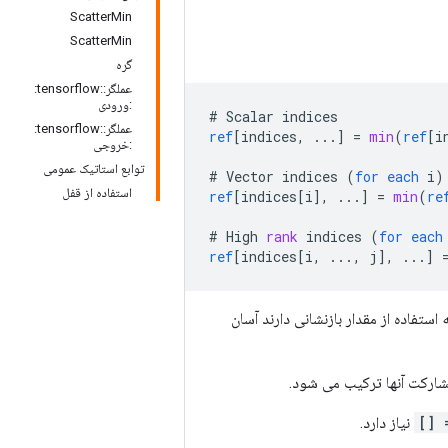
ScatterMin
ScatterMin
گره
عملگر::tensorflow:
:ورودی
#
Scalar
indices
عملگر::tensorflow:
ref
[
indices, ...
]
=
min
(
ref
[
i
:خروجی
توابع استاتیک عمومی
#
Vector
indices
(
for
each
i
)
استفاده از قفل
ref
[
indices[i
]
,
...
]
=
min
(
re
#
High
rank
indices
(
for
each
ref
[
indices[i, ..., j
]
,
...
]
استفاده از مقدار بازنشانی دارند آسان
شارکت آنها ترکیب می شود.
نیاز دارد.