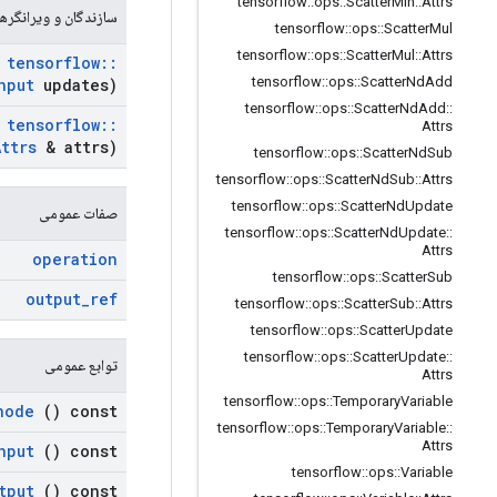
tensorflow
::
ops
::
Scatter
Min
::
Attrs
سازندگان و ویرانگرها
tensorflow
::
ops
::
Scatter
Mul
tensorflow
::
ops
::
Scatter
Mul
::
Attrs
tensorflow
::
tensorflow
::
ops
::
Scatter
Nd
Add
nput
updates)
tensorflow
::
ops
::
Scatter
Nd
Add
::
tensorflow
::
Attrs
Attrs
& attrs)
tensorflow
::
ops
::
Scatter
Nd
Sub
tensorflow
::
ops
::
Scatter
Nd
Sub
::
Attrs
tensorflow
::
ops
::
Scatter
Nd
Update
صفات عمومی
tensorflow
::
ops
::
Scatter
Nd
Update
::
Attrs
operation
tensorflow
::
ops
::
Scatter
Sub
output
_
ref
tensorflow
::
ops
::
Scatter
Sub
::
Attrs
tensorflow
::
ops
::
Scatter
Update
tensorflow
::
ops
::
Scatter
Update
::
توابع عمومی
Attrs
tensorflow
::
ops
::
Temporary
Variable
node
() const
tensorflow
::
ops
::
Temporary
Variable
::
Attrs
nput
() const
tensorflow
::
ops
::
Variable
tput
() const