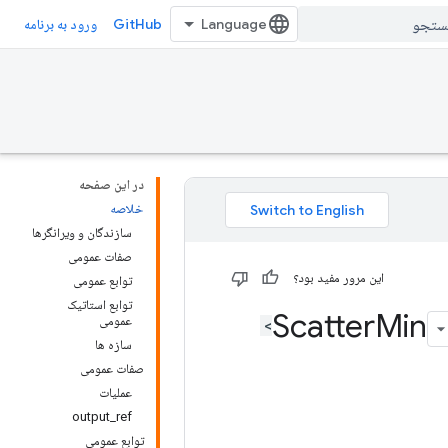
GitHub
ورود به برنامه
در این صفحه
خلاصه
سازندگان و ویرانگرها
صفات عمومی
این مرور مفید بود؟
توابع عمومی
توابع استاتیک
Min
عمومی
سازه ها
صفات عمومی
عملیات
output_ref
توابع عمومی