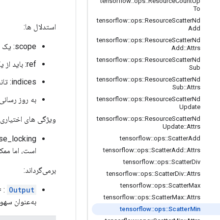
tensorflow
::
ops
::
Resource
Count
Up
To
tensorflow
::
ops
::
Resource
Scatter
Nd
استدلال ها:
Add
tensorflow
::
ops
::
Resource
Scatter
Nd
scope: یک شی
Add
::
Attrs
tensorflow
::
ops
::
Resource
Scatter
Nd
ref: باید از یک گره
Sub
tensorflow
::
ops
::
Resource
Scatter
Nd
indices: تانسوری از شاخص ها به بعد اول
Sub
::
Attrs
به روز رسانی
tensorflow
::
ops
::
Resource
Scatter
Nd
Update
ویژگی های اختیاری 
tensorflow
::
ops
::
Resource
Scatter
Nd
Update
::
Attrs
tensorflow
::
ops
::
Scatter
Add
است، اما ممک
tensorflow
::
ops
::
Scatter
Add
::
Attrs
tensorflow
::
ops
::
Scatter
Div
برمی‌گرداند:
tensorflow
::
ops
::
Scatter
Div
::
Attrs
tensorflow
::
ops
::
Scatter
Max
Output
: =
tensorflow
::
ops
::
Scatter
Max
::
Attrs
به‌عنوان سهول
tensorflow
::
ops
::
Scatter
Min