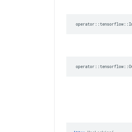
operator
::
tensorflow
::
I
operator
::
tensorflow
::
O