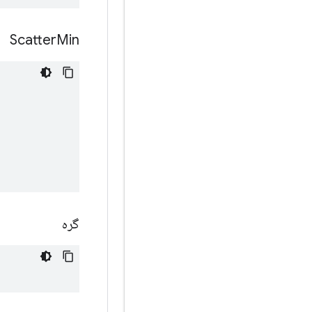
Scatter
Min
گره