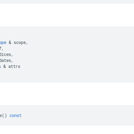
ope
&
scope
,
f
,
dices
,
dates
,
s
&
attrs
e
()
const