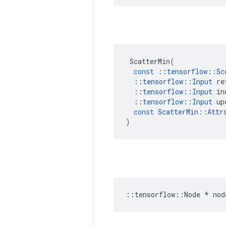
ScatterMin
(
const
::
tensorflow
::
Sc
::
tensorflow
::
Input
re
::
tensorflow
::
Input
in
::
tensorflow
::
Input
up
const
ScatterMin
::
Attr
)
::
tensorflow
::
Node
*
nod