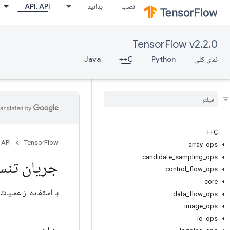
نصب
بدانید
API، API
TensorFlow v2.2.0
نمای کلی
Python
C++
Java
C++
 API
TensorFlow
array
_
ops
candidate
_
sampling
_
ops
جریان تنس
control
_
flow
_
ops
core
با استفاده از عملیات
data
_
flow
_
ops
image
_
ops
io
_
ops