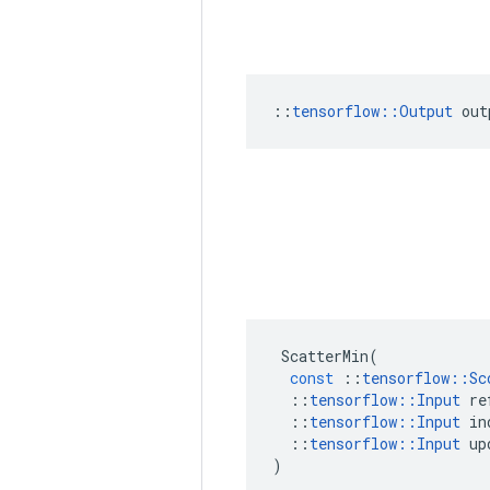
::
tensorflow::Output
 out
ScatterMin
(
const
::
tensorflow
::
Sc
::
tensorflow
::
Input
re
::
tensorflow
::
Input
in
::
tensorflow
::
Input
up
)