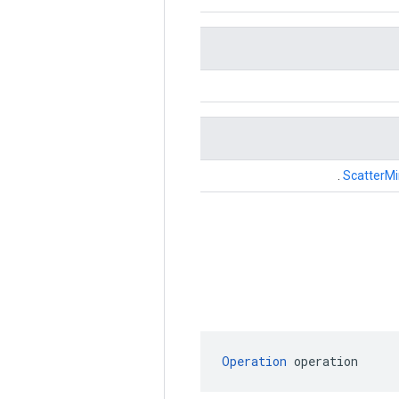
.
ScatterMi
Operation
 operation