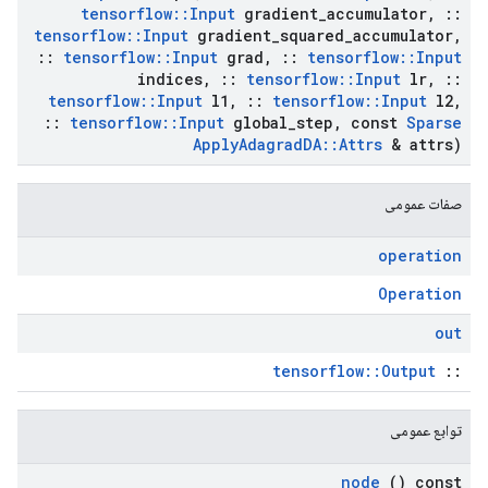
tensorflow
::
Input
gradient
_
accumulator
,
::
tensorflow
::
Input
gradient
_
squared
_
accumulator
,
::
tensorflow
::
Input
grad
,
::
tensorflow
::
Input
indices
,
::
tensorflow
::
Input
lr
,
::
tensorflow
::
Input
l1
,
::
tensorflow
::
Input
l2
,
::
tensorflow
::
Input
global
_
step
,
const
Sparse
Apply
Adagrad
DA
::
Attrs
& attrs)
صفات عمومی
operation
Operation
out
tensorflow::Output
::
توابع عمومی
node
() const