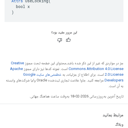
Attrs
 UseLocking(

  bool x

)
این مرور مفید بود؟
جز در مواردی که غیر از این ذکر شده باشد،‌محتوای این صفحه تحت مجوز
Creative
Commons Attribution 4.0 License
است. نمونه کدها نیز دارای مجوز
Apache
2.0 License
است. برای اطلاع از جزئیات، به
خطمشی‌های سایت Google
Developers‏
مراجعه کنید. جاوا علامت تجاری ثبت‌شده Oracle و/یا شرکت‌های وابسته
به آن است.
تاریخ آخرین به‌روزرسانی 2026-02-18 به‌وقت ساعت هماهنگ جهانی.
مرتبط بمانید
وبلاگ