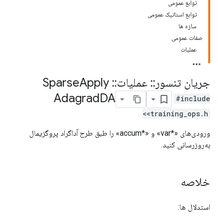
توابع عمومی
توابع استاتیک عمومی
سازه ها
صفات عمومی
عملیات
جریان تنسور
::
عملیات
::
Sparse
Apply
Adagrad
DA
#include
<training_ops.h>
ورودی‌های «*var» و «*accum» را طبق طرح آداگراد پروگزیمال
به‌روزرسانی کنید.
خلاصه
استدلال ها: