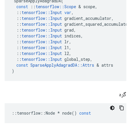
SparseApplyAdagradDA
(
const
::
tensorflow
::
Scope
&
scope
,
::
tensorflow
::
Input
var
,
::
tensorflow
::
Input
gradient_accumulator
,
::
tensorflow
::
Input
gradient_squared_accumulator
::
tensorflow
::
Input
grad
,
::
tensorflow
::
Input
indices
,
::
tensorflow
::
Input
lr
,
::
tensorflow
::
Input
l1
,
::
tensorflow
::
Input
l2
,
::
tensorflow
::
Input
global_step
,
const
SparseApplyAdagradDA
::
Attrs
&
attrs
)
گره
::
tensorflow
::
Node
*
node
()
const