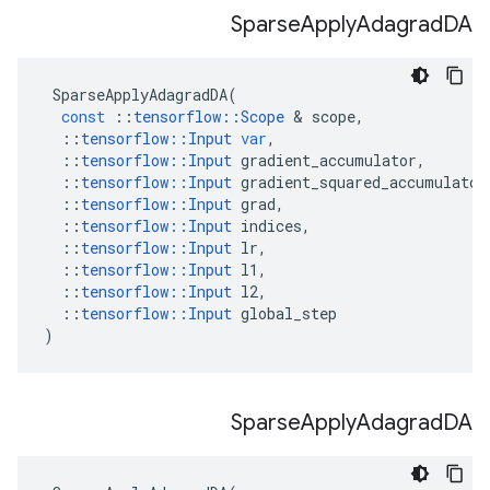
Sparse
Apply
Adagrad
DA
SparseApplyAdagradDA
(
const
::
tensorflow
::
Scope
&
scope
,
::
tensorflow
::
Input
var
,
::
tensorflow
::
Input
gradient_accumulator
,
::
tensorflow
::
Input
gradient_squared_accumulator
::
tensorflow
::
Input
grad
,
::
tensorflow
::
Input
indices
,
::
tensorflow
::
Input
lr
,
::
tensorflow
::
Input
l1
,
::
tensorflow
::
Input
l2
,
::
tensorflow
::
Input
global_step
)
Sparse
Apply
Adagrad
DA