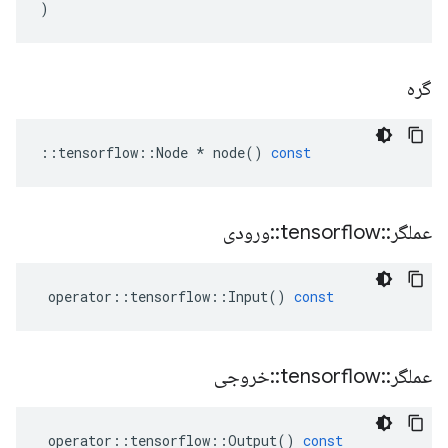
)
گره
::
tensorflow
::
Node
*
node
()
const
عملگر
::
tensorflow
::
ورودی
operator
::
tensorflow
::
Input
()
const
عملگر
::
tensorflow
::
خروجی
operator
::
tensorflow
::
Output
()
const