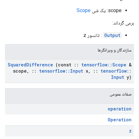
scope: یک شی
Scope
برمی گرداند:
Output
: تانسور z.
سازندگان و ویرانگرها
Squared
Difference
(const
::
tensorflow
::
Scope
&
scope
,
::
tensorflow
::
Input
x
,
::
tensorflow
::
Input
y)
صفات عمومی
operation
Operation
z