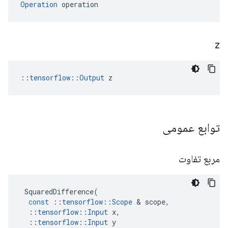
Operation
 operation
z
::
tensorflow::Output
 z
توابع عمومی
مربع تفاوت
SquaredDifference
(
const
::
tensorflow
::
Scope
&
scope
,
::
tensorflow
::
Input
x
,
::
tensorflow
::
Input
y