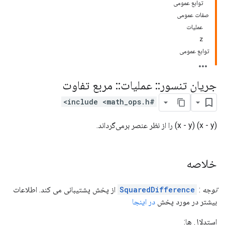
توابع عمومی
صفات عمومی
عملیات
z
توابع عمومی
جریان تنسور
::
عملیات
::
مربع تفاوت
#include <math_ops.h>
(x - y) (x - y) را از نظر عنصر برمی‌گرداند.
خلاصه
توجه
:
SquaredDifference
از پخش پشتیبانی می کند. اطلاعات
بیشتر در مورد پخش
در اینجا
استدلال ها: