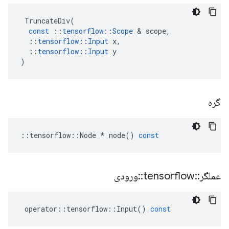
TruncateDiv
(
const
::
tensorflow
::
Scope
&
scope
,
::
tensorflow
::
Input
x
,
::
tensorflow
::
Input
y
)
گره
::
tensorflow
::
Node
*
node
()
const
عملگر
::
tensorflow
::
ورودی
operator
::
tensorflow
::
Input
()
const