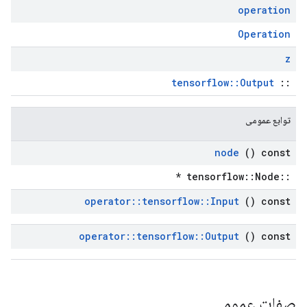
operation
Operation
z
tensorflow::Output
::
توابع عمومی
node
() const
::tensorflow::Node *
operator
::
tensorflow
::
Input
() const
operator
::
tensorflow
::
Output
() const
صفات عمومی