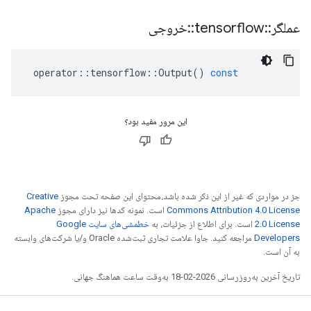
عملگر
::
tensorflow
::
خروجی
operator
::
tensorflow
::
Output
()
const
این مرور مفید بود؟
جز در مواردی که غیر از این ذکر شده باشد،‌محتوای این صفحه تحت مجوز
Creative
Commons Attribution 4.0 License
است. نمونه کدها نیز دارای مجوز
Apache
2.0 License
است. برای اطلاع از جزئیات، به
خطمشی‌های سایت Google
Developers‏
مراجعه کنید. جاوا علامت تجاری ثبت‌شده Oracle و/یا شرکت‌های وابسته
به آن است.
تاریخ آخرین به‌روزرسانی 2026-02-18 به‌وقت ساعت هماهنگ جهانی.