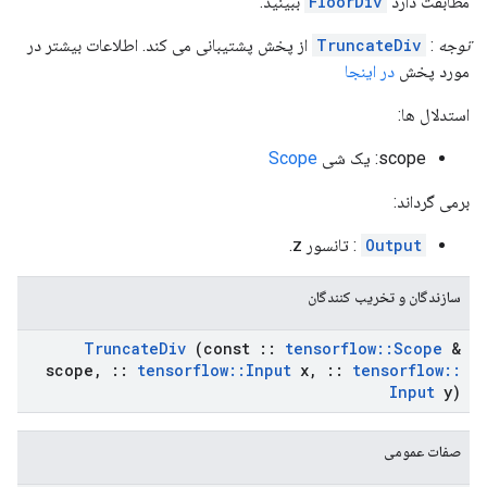
مطابقت دارد
FloorDiv
ببینید.
توجه
:
TruncateDiv
از پخش پشتیبانی می کند. اطلاعات بیشتر در
مورد پخش
در اینجا
استدلال ها:
scope: یک شی
Scope
برمی گرداند:
Output
: تانسور z.
سازندگان و تخریب کنندگان
Truncate
Div
(const
::
tensorflow
::
Scope
&
scope
,
::
tensorflow
::
Input
x
,
::
tensorflow
::
Input
y)
صفات عمومی