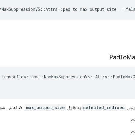
nMaxSuppressionV5::Attrs::pad_to_max_output_size_ = fal
Pad
To
Ma
 tensorflow::ops::NonMaxSuppressionV5::Attrs::PadToMaxO
روجی
selected_indices
به طول
max_output_size
اضافه می شود
ت.
ت