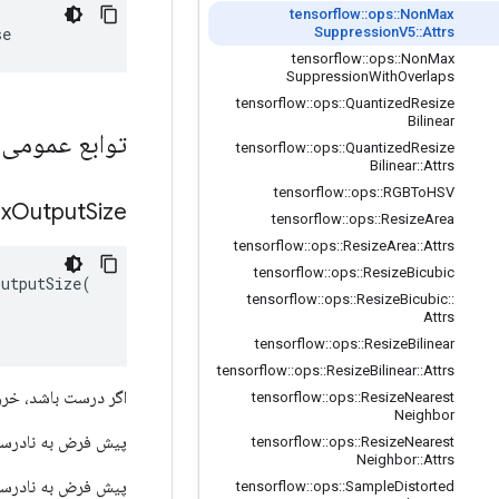
tensorflow
::
ops
::
Non
Max
se
Suppression
V5
::
Attrs
tensorflow
::
ops
::
Non
Max
Suppression
With
Overlaps
tensorflow
::
ops
::
Quantized
Resize
Bilinear
توابع عمومی
tensorflow
::
ops
::
Quantized
Resize
Bilinear
::
Attrs
tensorflow
::
ops
::
RGBTo
HSV
x
Output
Size
tensorflow
::
ops
::
Resize
Area
tensorflow
::
ops
::
Resize
Area
::
Attrs
tensorflow
::
ops
::
Resize
Bicubic
utputSize(

tensorflow
::
ops
::
Resize
Bicubic
::
Attrs
tensorflow
::
ops
::
Resize
Bilinear
tensorflow
::
ops
::
Resize
Bilinear
::
Attrs
اگر درست باشد، خ
tensorflow
::
ops
::
Resize
Nearest
Neighbor
پیش فرض به نادرس
tensorflow
::
ops
::
Resize
Nearest
Neighbor
::
Attrs
پیش فرض به نادرس
tensorflow
::
ops
::
Sample
Distorted