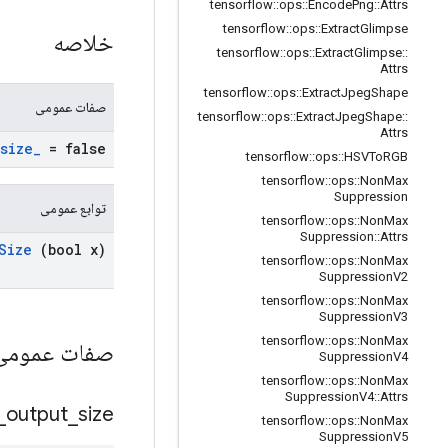
tensorflow
::
ops
::
Encode
Png
::
Attrs
tensorflow
::
ops
::
Extract
Glimpse
خلاصه
tensorflow
::
ops
::
Extract
Glimpse
::
Attrs
tensorflow
::
ops
::
Extract
Jpeg
Shape
صفات عمومی
tensorflow
::
ops
::
Extract
Jpeg
Shape
::
Attrs
size
_
= false
tensorflow
::
ops
::
HSVTo
RGB
tensorflow
::
ops
::
Non
Max
Suppression
توابع عمومی
tensorflow
::
ops
::
Non
Max
Suppression
::
Attrs
Size
(bool x)
tensorflow
::
ops
::
Non
Max
Suppression
V2
tensorflow
::
ops
::
Non
Max
Suppression
V3
tensorflow
::
ops
::
Non
Max
صفات عموم
Suppression
V4
tensorflow
::
ops
::
Non
Max
Suppression
V4
::
Attrs
_
output
_
size
tensorflow
::
ops
::
Non
Max
Suppression
V5