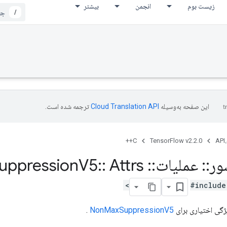
زیست بوم
انجمن
بیشتر
/
این صفحه به‌وسیله
ترجمه شده است.
C++
TensorFlow v2.2.0
API،
ور
::
عملیات
::
Non
Attrs
::
V5
uppression
#include
ژگی اختیاری برای
NonMaxSuppressionV5
.