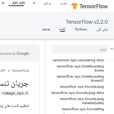
نصب
بدانید
API، API
tensorflow::ops::DecodeAndCropJp
eg
tensorflow::ops::DecodeAndCropJp
eg::Attrs
TensorFlow v2.2.0
tensorflow::ops::DecodeBmp
نمای کلی
Python
C++
Java
tensorflow::ops::DecodeBmp::Attrs
tensorflow
::
ops
::
Decode
Gif
tensorflow
::
ops
::
Decode
Jpeg
tensorflow
::
ops
::
Decode
Jpeg
::
Attrs
tensorflow
::
ops
::
Decode
Png
tensorflow
::
ops
::
Decode
Png
::
Attrs
tensorflow
::
ops
::
Draw
Bounding
Boxes
 API
TensorFlow
tensorflow
::
ops
::
Draw
Bounding
جریان تنس
Boxes
V2
tensorflow
::
ops
::
Encode
Jpeg
 <image_ops.h>
tensorflow
::
ops
::
Encode
Jpeg
::
Attrs
tensorflow
::
ops
::
Encode
Jpeg
Variable
Quality
تنظیم کننده های وی
tensorflow
::
ops
::
Encode
Png