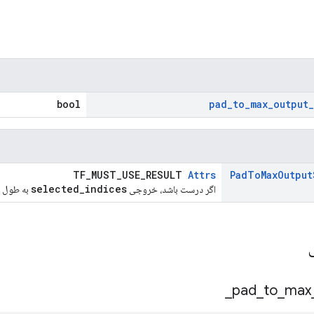
bool
pad
_
to
_
max
_
output
_
TF_MUST_USE_RESULT
Attrs
Pad
To
Max
Output
selected_indices
اگر درست باشد، خروجی
به طول
ی
_
pad
_
to
_
max