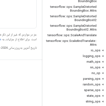
Bounding
Box
tensorflow
::
ops
::
Sample
Distorted
Bounding
Box
::
Attrs
tensorflow
::
ops
::
Sample
Distorted
Bounding
Box
V2
tensorflow
::
ops
::
Sample
Distorted
Bounding
Box
V2
::
Attrs
جز در مواردی که غیر از این ذک
tensorflow
::
ops
::
Scale
And
Translate
است. برای اطلاع از جزئیات، به
خطم
tensorflow
::
ops
::
Scale
And
Translate
::
Attrs
تاریخ آخرین به‌روزرسانی 2026-02-18 به‌وقت ساعت هماهنگ جهانی.
io
_
ops
logging
_
ops
math
_
ops
nn
_
ops
مرتبط بمانید
no
_
op
وبلاگ
parsing
_
ops
تالار گفتمان
random
_
ops
sparse
_
ops
GitHub
state
_
ops
Twitter
string
_
ops