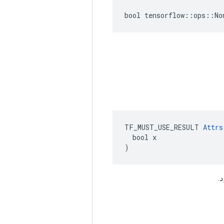
bool tensorflow::ops::No
TF_MUST_USE_RESULT 
Attrs
  bool x

)
.