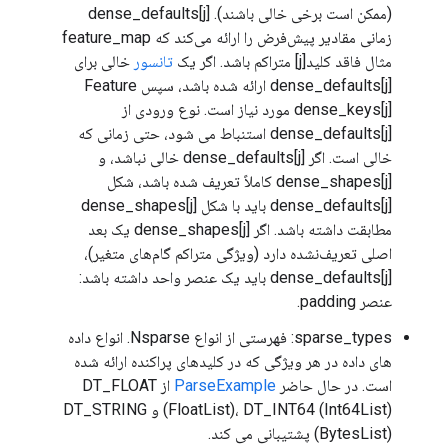
(ممکن است برخی خالی باشند). dense_defaults[j]
زمانی مقادیر پیش‌فرض را ارائه می‌کند که feature_map
مثال فاقد کلید[j] متراکم باشد. اگر یک
تانسور
خالی برای
dense_defaults[j] ارائه شده باشد، سپس Feature
dense_keys[j] مورد نیاز است. نوع ورودی از
dense_defaults[j] استنباط می شود، حتی زمانی که
خالی است. اگر dense_defaults[j] خالی نباشد، و
dense_shapes[j] کاملاً تعریف شده باشد، شکل
dense_defaults[j] باید با شکل dense_shapes[j]
مطابقت داشته باشد. اگر dense_shapes[j] یک بعد
اصلی تعریف‌نشده دارد (ویژگی متراکم گام‌های متغیر)،
dense_defaults[j] باید یک عنصر واحد داشته باشد:
عنصر padding.
sparse_types: فهرستی از انواع Nsparse. انواع داده
های داده در هر ویژگی که در کلیدهای پراکنده ارائه شده
است. در حال حاضر
ParseExample
از DT_FLOAT
(FloatList)، DT_INT64 (Int64List) و DT_STRING
(BytesList) پشتیبانی می کند.