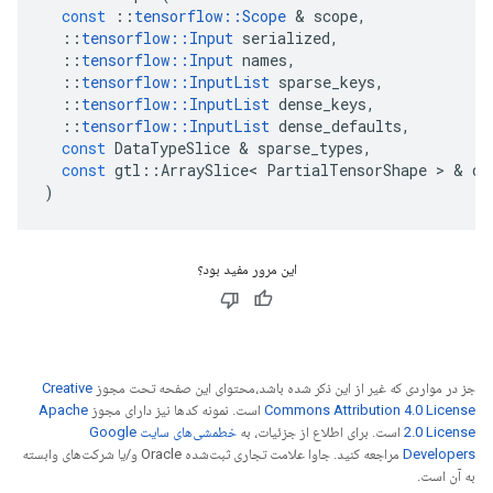
const
::
tensorflow
::
Scope
&
scope
,
::
tensorflow
::
Input
serialized
,
::
tensorflow
::
Input
names
,
::
tensorflow
::
InputList
sparse_keys
,
::
tensorflow
::
InputList
dense_keys
,
::
tensorflow
::
InputList
dense_defaults
,
const
DataTypeSlice
&
sparse_types
,
const
gtl
::
ArraySlice
<
PartialTensorShape
>
&
de
)
این مرور مفید بود؟
جز در مواردی که غیر از این ذکر شده باشد،‌محتوای این صفحه تحت مجوز
Creative
Commons Attribution 4.0 License
است. نمونه کدها نیز دارای مجوز
Apache
2.0 License
است. برای اطلاع از جزئیات، به
خطمشی‌های سایت Google
Developers‏
مراجعه کنید. جاوا علامت تجاری ثبت‌شده Oracle و/یا شرکت‌های وابسته
به آن است.