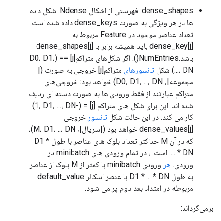
dense_shapes: فهرستی از اشکال Ndense. شکل داده
ها در هر ویژگی به صورت dense_keys داده شده است.
تعداد عناصر موجود در Feature مربوط به
dense_key[j] باید همیشه برابر با dense_shapes[j]
باشد.NumEntries(). اگر شکل‌های متراکم[j] == (D0، D1،
...، DN) شکل
تانسورهای
متراکم[j] خروجی به صورت (|
مجموعه|، D0، D1، ...، DN) خواهد بود: خروجی‌های
متراکم عبارتند از فقط ورودی ها به صورت دسته ای ردیف
شده اند. این برای شکل های متراکم [j] = (-1، D1، ...، DN)
کار می کند. در این حالت شکل
تانسور
خروجی
dense_values[j] خواهد بود (|سریال|، M، D1، ..، DN)،
که در آن M حداکثر تعداد بلوک های عناصر با طول D1 *
.... * DN است. ، در تمام ورودی های minibatch در
ورودی.
هر
ورودی minibatch با کمتر از M بلوک از عناصر
به طول D1 * ... * DN با عنصر اسکالر default_value
مربوطه در امتداد بعد دوم پر می شود.
برمی‌گرداند: