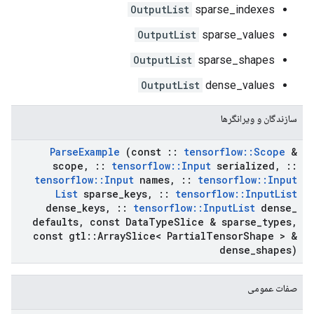
OutputList
sparse_indexes
OutputList
sparse_values
OutputList
sparse_shapes
OutputList
dense_values
سازندگان و ویرانگرها
Parse
Example
(const
::
tensorflow
::
Scope
&
scope
,
::
tensorflow
::
Input
serialized
,
::
tensorflow
::
Input
names
,
::
tensorflow
::
Input
List
sparse
_
keys
,
::
tensorflow
::
Input
List
dense
_
keys
,
::
tensorflow
::
Input
List
dense
_
defaults
,
const Data
Type
Slice & sparse
_
types
,
const gtl
::
Array
Slice< Partial
Tensor
Shape > &
dense
_
shapes)
صفات عمومی