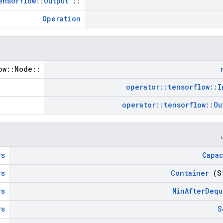
ensorflow::Output
::
Operation
::tensorflow::Node *
operator
::
tensorflow
::
I
operator
::
tensorflow
::
Ou
rs
Capac
rs
Container
(S
rs
Min
After
Dequ
rs
S