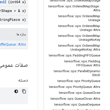
tensorflow
::
ops
::
Ordered
Map
Stage
ed2
(int64 x)
tensorflow
::
ops
::
Ordered
Map
Stage
::
r
Shape > & x)
Attrs
tensorflow
::
ops
::
Ordered
Map
tring
Piece x)
Unstage
tensorflow
::
ops
::
Ordered
Map
Unstage
::
Attrs
سازه ها
tensorflow
::
ops
::
Ordered
Map
Unstage
No
Key
ffleQueue:: Attrs
tensorflow
::
ops
::
Ordered
Map
Unstage
No
Key
::
Attrs
tensorflow
::
ops
::
Padding
FIFOQueue
tensorflow
::
ops
::
Padding
صفات عموم
FIFOQueue
::
Attrs
tensorflow
::
ops
::
Parallel
Dynamic
Stitch
دسته
tensorflow
::
ops
::
Priority
Queue
tensorflow
::
ops
::
Priority
Queue
::
Attrs
tensorflow
::
ops
::
Queue
Close
tensorflow
::
ops
::
Queue
Close
::
Attrs
tensorflow
::
ops
::
Queue
Dequeue