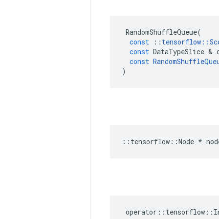
RandomShuffleQueue
(
const
::
tensorflow
::
Sc
const
DataTypeSlice
&
const
RandomShuffleQue
)
::
tensorflow
::
Node
*
nod
operator
::
tensorflow
::
I