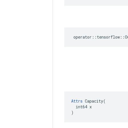
operator
::
tensorflow
::
O
Attrs
 Capacity(

  int64 x

)