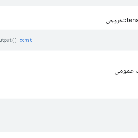
ten
::
خروجی
utput
()
const
یک عمومی