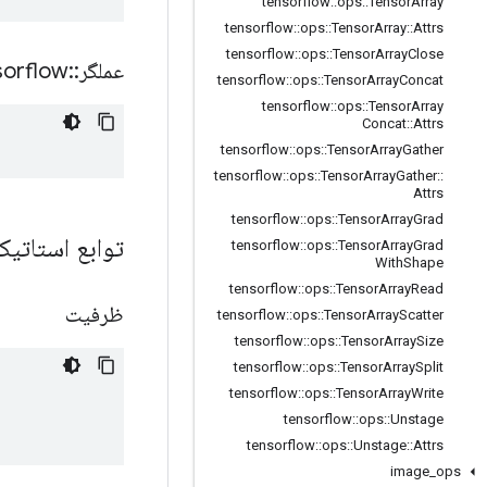
tensorflow
::
ops
::
Tensor
Array
tensorflow
::
ops
::
Tensor
Array
::
Attrs
tensorflow
::
ops
::
Tensor
Array
Close
عملگر
::
sorflow
tensorflow
::
ops
::
Tensor
Array
Concat
tensorflow
::
ops
::
Tensor
Array
Concat
::
Attrs
tensorflow
::
ops
::
Tensor
Array
Gather
tensorflow
::
ops
::
Tensor
Array
Gather
::
Attrs
tensorflow
::
ops
::
Tensor
Array
Grad
توابع استات
tensorflow
::
ops
::
Tensor
Array
Grad
With
Shape
tensorflow
::
ops
::
Tensor
Array
Read
ظرفیت
tensorflow
::
ops
::
Tensor
Array
Scatter
tensorflow
::
ops
::
Tensor
Array
Size
tensorflow
::
ops
::
Tensor
Array
Split
tensorflow
::
ops
::
Tensor
Array
Write
tensorflow
::
ops
::
Unstage
tensorflow
::
ops
::
Unstage
::
Attrs
image
_
ops