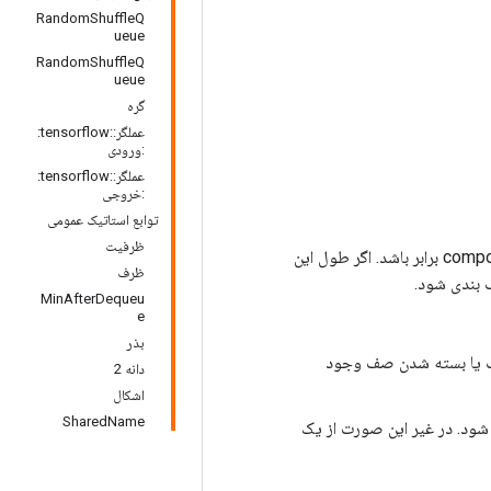
RandomShuffleQ
ueue
RandomShuffleQ
ueue
گره
عملگر::tensorflow:
:ورودی
عملگر::tensorflow:
:خروجی
توابع استاتیک عمومی
ظرفیت
shapes: شکل هر جزء در یک مقدار. طول این attr باید یا 0 باشد یا با طول component_types برابر باشد. اگر طول این
ظرف
MinAfterDequeu
e
بذر
ر پس از صف یا بسته شدن صف وجود
دانه 2
اشکال
SharedName
 بذر می شود. در غیر این صورت از یک