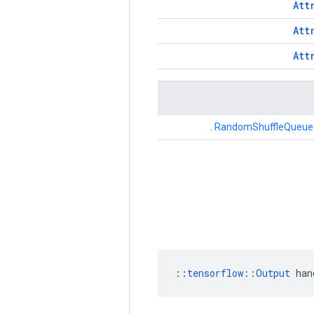
Att
Att
Att
.
RandomShuffleQueue
::
tensorflow::Output
 han