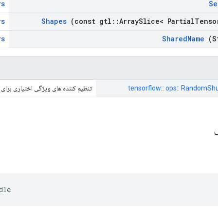
rs
Se
rs
Shapes
(const gtl
::
Array
Slice< Partial
Tenso
rs
Shared
Name
(S
tensorflow:: ops:: RandomShu
تنظیم کننده های ویژگی اختیاری برای
ی
dle