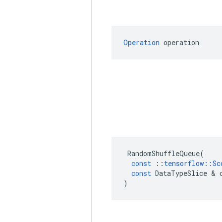
Operation
 operation
RandomShuffleQueue
(
const
::
tensorflow
::
Sc
const
DataTypeSlice
&
)