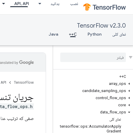
نصب
بدانید
API، API
TensorFlow v2.3.0
نمای کلی
Python
C++
Java
C++
 API
TensorFlow
array
_
ops
candidate
_
sampling
_
ops
جریان تنس
control
_
flow
_
ops
core
ta_flow_ops.h>
data
_
flow
_
ops
صفی که ترتیب عناص
نمای کلی
tensorflow
::
ops
::
Accumulator
Apply
Gradient