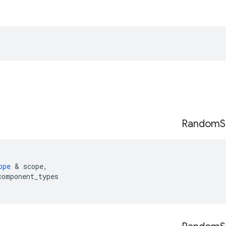
Random
S
ope
&
scope
,
component_types