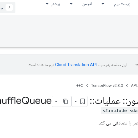
زیست بوم
انجمن
بیشتر
/
این صفحه به‌وسیله
ترجمه شده است.
C++
TensorFlow v2.3.0
API،
ور
::
عملیات
::
Random
Queue
uffle
#include <da
ر را تصادفی می کند.