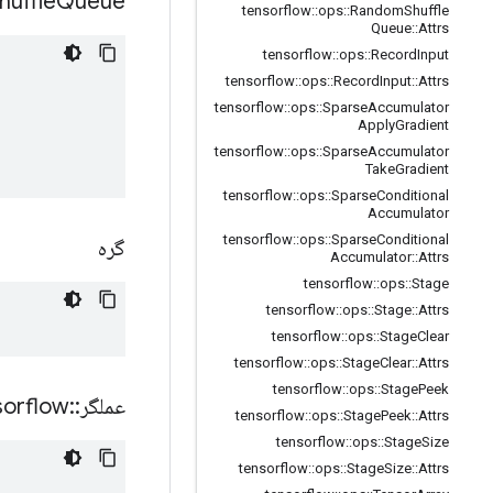
huffle
Queue
tensorflow
::
ops
::
Random
Shuffle
Queue
::
Attrs
tensorflow
::
ops
::
Record
Input
tensorflow
::
ops
::
Record
Input
::
Attrs
tensorflow
::
ops
::
Sparse
Accumulator
Apply
Gradient
tensorflow
::
ops
::
Sparse
Accumulator
Take
Gradient
tensorflow
::
ops
::
Sparse
Conditional
Accumulator
tensorflow
::
ops
::
Sparse
Conditional
گره
Accumulator
::
Attrs
tensorflow
::
ops
::
Stage
tensorflow
::
ops
::
Stage
::
Attrs
tensorflow
::
ops
::
Stage
Clear
tensorflow
::
ops
::
Stage
Clear
::
Attrs
tensorflow
::
ops
::
Stage
Peek
عملگر
::
sorflow
tensorflow
::
ops
::
Stage
Peek
::
Attrs
tensorflow
::
ops
::
Stage
Size
tensorflow
::
ops
::
Stage
Size
::
Attrs