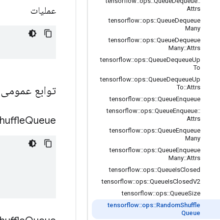
tensorflow
::
ops
::
Queue
Dequeue
::
عملیات
Attrs
tensorflow
::
ops
::
Queue
Dequeue
Many
tensorflow
::
ops
::
Queue
Dequeue
Many
::
Attrs
tensorflow
::
ops
::
Queue
Dequeue
Up
To
tensorflow
::
ops
::
Queue
Dequeue
Up
توابع عمومی
To
::
Attrs
tensorflow
::
ops
::
Queue
Enqueue
tensorflow
::
ops
::
Queue
Enqueue
::
huffle
Queue
Attrs
tensorflow
::
ops
::
Queue
Enqueue
Many
tensorflow
::
ops
::
Queue
Enqueue
Many
::
Attrs
tensorflow
::
ops
::
Queue
Is
Closed
tensorflow
::
ops
::
Queue
Is
Closed
V2
tensorflow
::
ops
::
Queue
Size
tensorflow
::
ops
::
Random
Shuffle
Queue