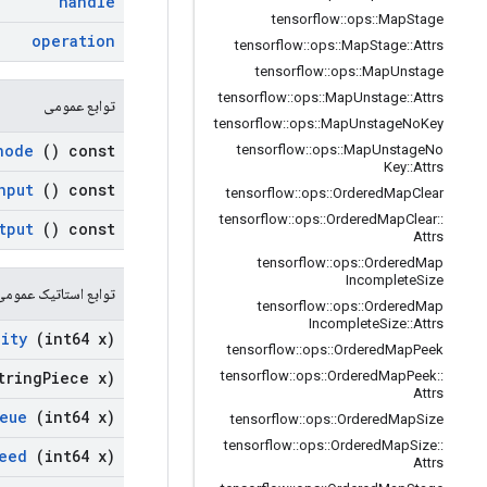
handle
tensorflow
::
ops
::
Map
Stage
operation
tensorflow
::
ops
::
Map
Stage
::
Attrs
tensorflow
::
ops
::
Map
Unstage
tensorflow
::
ops
::
Map
Unstage
::
Attrs
توابع عمومی
tensorflow
::
ops
::
Map
Unstage
No
Key
node
() const
tensorflow
::
ops
::
Map
Unstage
No
Key
::
Attrs
nput
() const
tensorflow
::
ops
::
Ordered
Map
Clear
tensorflow
::
ops
::
Ordered
Map
Clear
::
tput
() const
Attrs
tensorflow
::
ops
::
Ordered
Map
Incomplete
Size
توابع استاتیک عمومی
tensorflow
::
ops
::
Ordered
Map
Incomplete
Size
::
Attrs
ity
(int64 x)
tensorflow
::
ops
::
Ordered
Map
Peek
tring
Piece x)
tensorflow
::
ops
::
Ordered
Map
Peek
::
Attrs
eue
(int64 x)
tensorflow
::
ops
::
Ordered
Map
Size
tensorflow
::
ops
::
Ordered
Map
Size
::
eed
(int64 x)
Attrs