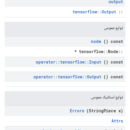
output
tensorflow::Output
::
توابع عمومی
node
() const
::tensorflow::Node *
operator
::
tensorflow
::
Input
() const
operator
::
tensorflow
::
Output
() const
توابع استاتیک عمومی
Errors
(String
Piece x)
Attrs