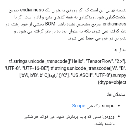
نتیجه نهایی این است که اگر ورودی به‌عنوان یک endianness صریح
علامت‌گذاری شود، رمزگذاری به همه کدهای منبع وفادار است. اگر با
endianness صریح مشخص نشده باشد، BOM بخشی از خود رشته در
نظر گرفته نمی شود، بلکه به عنوان ابرداده در نظر گرفته می شود، و
بنابراین در خروجی حفظ نمی شود.
مثال ها:
tf.strings.unicode_transcode(["Hello"، "TensorFlow"، "2.x"]،
"UTF-8"، "UTF-16-BE")
tf.strings.unicode_transcode(["A"، "B"،
"C"]، "US ASCII"، "UTF-8").numpy() آرایه([b'A', b'B', b' C']،
dtype=object)
استدلال ها:
scope: یک شی
Scope
ورودی: متنی که باید پردازش شود. می تواند هر شکلی
داشته باشد.