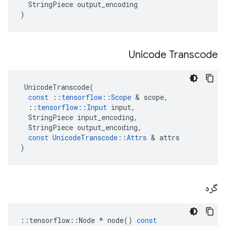
StringPiece
output_encoding
)
Unicode Transcode
UnicodeTranscode
(
const
::
tensorflow
::
Scope
&
scope
,
::
tensorflow
::
Input
input
,
StringPiece
input_encoding
,
StringPiece
output_encoding
,
const
UnicodeTranscode
::
Attrs
&
attrs
)
گره
::
tensorflow
::
Node
*
node
()
const