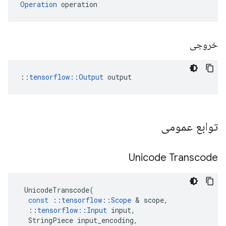
Operation
 operation
خروجی
::
tensorflow::Output
 output
توابع عمومی
Unicode Transcode
UnicodeTranscode
(
const
::
tensorflow
::
Scope
&
scope
,
::
tensorflow
::
Input
input
,
StringPiece
input_encoding
,