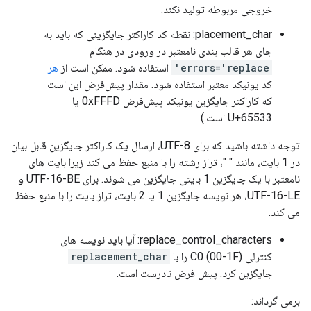
خروجی مربوطه تولید نکند.
placement_char: نقطه کد کاراکتر جایگزینی که باید به
جای هر قالب بندی نامعتبر در ورودی در هنگام
errors='replace'
استفاده شود. ممکن است از
هر
کد یونیکد معتبر استفاده شود. مقدار پیش‌فرض این است
که کاراکتر جایگزین یونیکد پیش‌فرض 0xFFFD یا
U+65533 است.)
توجه داشته باشید که برای UTF-8، ارسال یک کاراکتر جایگزین قابل بیان
در 1 بایت، مانند " "، تراز رشته را با منبع حفظ می کند زیرا بایت های
نامعتبر با یک جایگزین 1 بایتی جایگزین می شوند. برای UTF-16-BE و
UTF-16-LE، هر نویسه جایگزین 1 یا 2 بایت، تراز بایت را با منبع حفظ
می کند.
replace_control_characters: آیا باید نویسه های
کنترلی C0 (00-1F) را با
replacement_char
جایگزین کرد. پیش فرض نادرست است.
برمی گرداند: