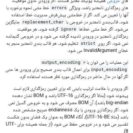
های
خروجی
همیشه یونیکد معتبر هستند. اگر ورودی حاوی موقعیت
های رمزگذاری نامعتبر باشد، ویژگی
errors
خط مشی نحوه برخورد با
آنها را تعیین می کند. اگر از خط‌مشی پیش‌فرض مدیریت خطا استفاده
شود، قالب‌بندی نامعتبر در خروجی با
replacement_char
جایگزین
می‌شود. اگر خط مشی خطاها
ignore
گرفته شود، هر موقعیت
رمزگذاری نامعتبر در ورودی نادیده گرفته می شود و در خروجی گنجانده
نمی شود. اگر روی
strict
تنظیم شود، هر قالب بندی نامعتبر منجر به
خطای InvalidArgument می شود.
این عملیات را می توان با
output_encoding =
input_encoding
برای اعمال قالب بندی صحیح برای ورودی ها حتی
اگر آنها در حال حاضر در رمزگذاری مورد نظر هستند استفاده کرد.
اگر ورودی با علامت ترتیب بایتی که برای تعیین رمزگذاری لازم است
پیشوند شود (مثلاً اگر رمزگذاری UTF-16 باشد و BOM نشان دهنده
big-endian باشد)، آن BOM مصرف می شود و به خروجی گسیل نمی
شود. اگر رمزگذاری ورودی با یک endianness صریح مشخص شده
باشد (مثلا UTF-16-BE)، آنگاه BOM به عنوان یک فضای بدون شکست
تفسیر می شود و در خروجی حفظ می شود (از جمله همیشه برای UTF-
8).