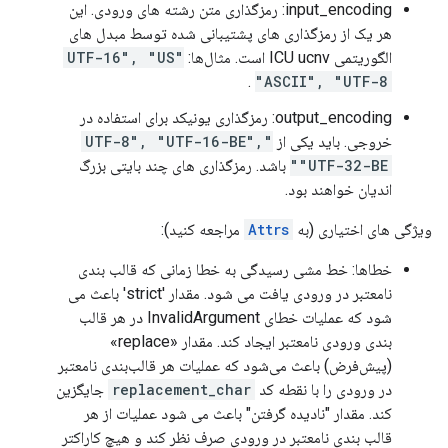
input_encoding: رمزگذاری متن رشته های ورودی. این
هر یک از رمزگذاری های پشتیبانی شده توسط مبدل های
الگوریتمی ICU ucnv است. مثال‌ها:
"UTF-16", "US
.
ASCII", "UTF-8"
output_encoding: رمزگذاری یونیکد برای استفاده در
خروجی. باید یکی از
"UTF-8", "UTF-16-BE",
"UTF-32-BE"
باشد. رمزگذاری های چند بایتی بزرگ
اندیان خواهند بود.
ویژگی های اختیاری (به
Attrs
مراجعه کنید):
خطاها: خط مشی رسیدگی به خطا زمانی که قالب بندی
نامعتبر در ورودی یافت می شود. مقدار 'strict' باعث می
شود که عملیات خطای InvalidArgument در هر قالب
بندی ورودی نامعتبر ایجاد کند. مقدار «replace»
(پیش‌فرض) باعث می‌شود که عملیات هر قالب‌بندی نامعتبر
در ورودی را با نقطه کد
replacement_char
جایگزین
کند. مقدار "نادیده گرفتن" باعث می شود عملیات از هر
قالب بندی نامعتبر در ورودی صرف نظر کند و هیچ کاراکتر