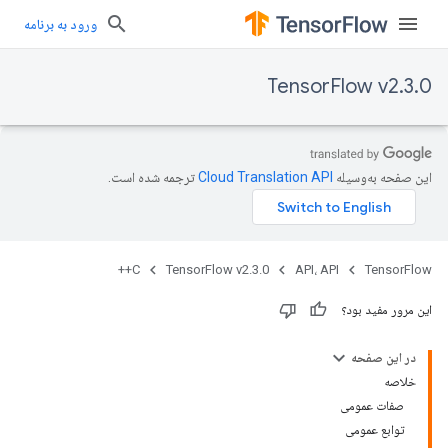
ورود به برنامه
TensorFlow v2.3.0
این صفحه به‌وسیله
ترجمه شده است.
C++
TensorFlow v2.3.0
API، API
TensorFlow
این مرور مفید بود؟
در این صفحه
خلاصه
صفات عمومی
توابع عمومی