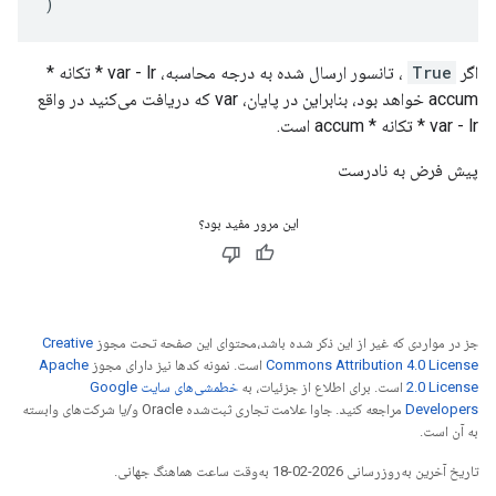
)
اگر
True
، تانسور ارسال شده به درجه محاسبه، var - lr * تکانه *
accum خواهد بود، بنابراین در پایان، var که دریافت می‌کنید در واقع
var - lr * تکانه * accum است.
پیش فرض به نادرست
این مرور مفید بود؟
جز در مواردی که غیر از این ذکر شده باشد،‌محتوای این صفحه تحت مجوز
Creative
Commons Attribution 4.0 License
است. نمونه کدها نیز دارای مجوز
Apache
2.0 License
است. برای اطلاع از جزئیات، به
خطمشی‌های سایت Google
Developers‏
مراجعه کنید. جاوا علامت تجاری ثبت‌شده Oracle و/یا شرکت‌های وابسته
به آن است.
تاریخ آخرین به‌روزرسانی 2026-02-18 به‌وقت ساعت هماهنگ جهانی.