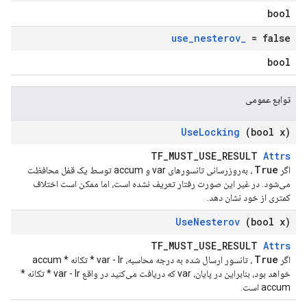
bool
use
_
nesterov
_
= false
bool
توابع عمومی
Use
Locking
(bool x)
TF_MUST_USE_RESULT
Attrs
True
اگر
، به‌روزرسانی تانسورهای var و accum توسط یک قفل محافظت
می‌شود. در غیر این صورت رفتار تعریف نشده است، اما ممکن است اختلاف
کمتری از خود نشان دهد.
Use
Nesterov
(bool x)
TF_MUST_USE_RESULT
Attrs
True
اگر
، تانسور ارسال شده به درجه محاسبه، var - lr * تکانه * accum
خواهد بود، بنابراین در پایان، var که دریافت می‌کنید در واقع var - lr * تکانه *
accum است.