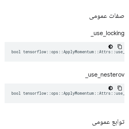
صفات عمومی
_
use
_
locking
bool tensorflow::ops::ApplyMomentum::Attrs::use_lo
_
use
_
nesterov
bool tensorflow::ops::ApplyMomentum::Attrs::use_ne
توابع عمومی