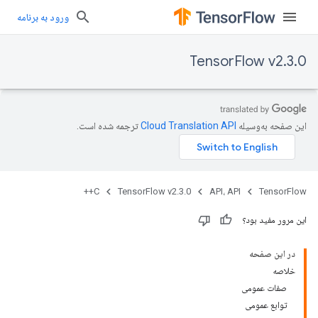
ورود به برنامه
TensorFlow v2.3.0
این صفحه به‌وسیله
ترجمه شده است.
C++
TensorFlow v2.3.0
API، API
TensorFlow
این مرور مفید بود؟
در این صفحه
خلاصه
صفات عمومی
توابع عمومی