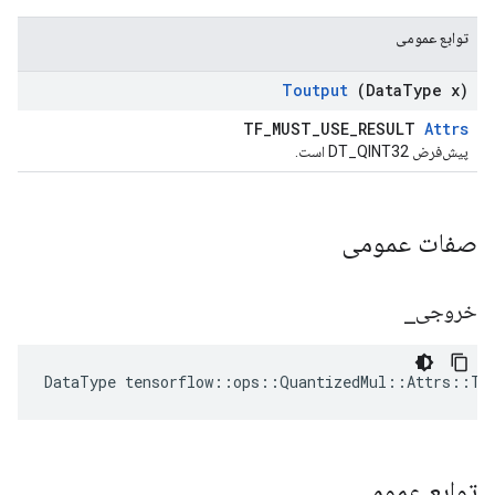
توابع عمومی
Toutput
(Data
Type x)
TF_MUST_USE_RESULT
Attrs
پیش‌فرض DT_QINT32 است.
صفات عمومی
خروجی
_
DataType tensorflow::ops::QuantizedMul::Attrs::To
توابع عمومی