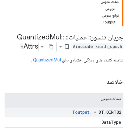
صفات عمومی
خروجی_
توابع عمومی
Toutput
جریان تنسور
::
عملیات
::
Quantized
::
Mul
Attrs
#include <math_ops.h>
تنظیم کننده های ویژگی اختیاری برای
QuantizedMul
.
خلاصه
صفات عمومی
Toutput
_
= DT
_
QINT32
DataType