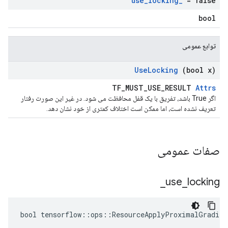
use
_
locking
_
= false
bool
توابع عمومی
Use
Locking
(bool x)
TF_MUST_USE_RESULT
Attrs
اگر True باشد، تفریق با یک قفل محافظت می شود. در غیر این صورت رفتار
تعریف نشده است، اما ممکن است اختلاف کمتری از خود نشان دهد.
صفات عمومی
_
use
_
locking
bool tensorflow::ops::ResourceApplyProximalGradien