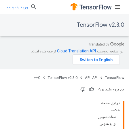
ورود به برنامه
TensorFlow v2.3.0
این صفحه به‌وسیله
ترجمه شده است.
C++
TensorFlow v2.3.0
API، API
TensorFlow
این مرور مفید بود؟
در این صفحه
خلاصه
صفات عمومی
توابع عمومی