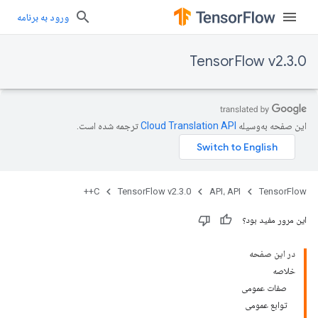
ورود به برنامه
TensorFlow v2.3.0
این صفحه به‌وسیله
ترجمه شده است.
C++
TensorFlow v2.3.0
API، API
TensorFlow
این مرور مفید بود؟
در این صفحه
خلاصه
صفات عمومی
توابع عمومی