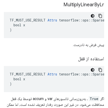
Multiply
Linear
By
Lr
TF_MUST_USE_RESULT 
Attrs
 tensorflow::ops::SparseAp
  bool x

)
پیش فرض به نادرست.
استفاده از قفل
TF_MUST_USE_RESULT 
Attrs
 tensorflow::ops::SparseAp
  bool x

)
اگر
True
، به‌روزرسانی تانسورهای var و accum توسط یک قفل
محافظت می‌شود. در غیر این صورت رفتار تعریف نشده است، اما ممکن