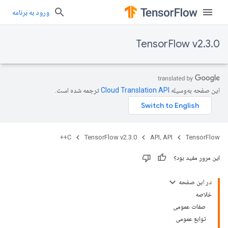
ورود به برنامه
TensorFlow v2.3.0
این صفحه به‌وسیله
ترجمه شده است.
C++
TensorFlow v2.3.0
API، API
TensorFlow
این مرور مفید بود؟
در این صفحه
خلاصه
صفات عمومی
توابع عمومی