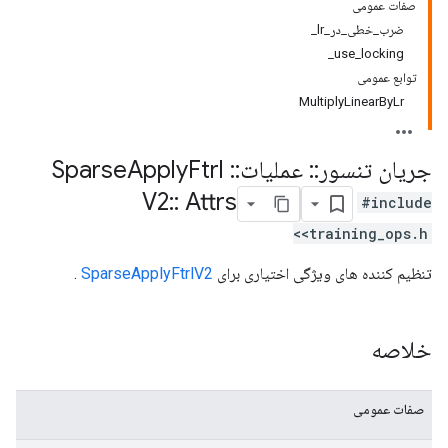
صفات عمومی
ضرب_خطی_در_lr_
use_locking_
توابع عمومی
MultiplyLinearByLr
جریان تنسور
::
عملیات
::
Sparse
Ftrl
Apply
V2
::
Attrs
#include
<training_ops.h>
تنظیم کننده های ویژگی اختیاری برای
SparseApplyFtrlV2
.
خلاصه
صفات عمومی