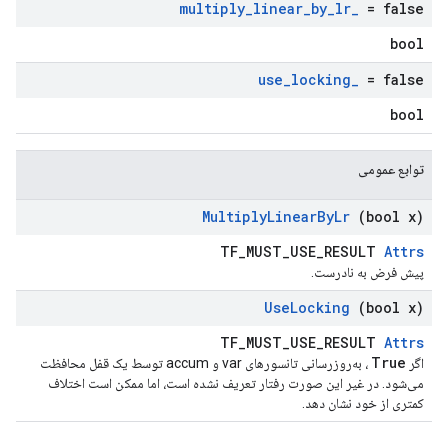
multiply
_
linear
_
by
_
lr
_
= false
bool
use
_
locking
_
= false
bool
توابع عمومی
Multiply
Linear
By
Lr
(bool x)
TF_MUST_USE_RESULT
Attrs
پیش فرض به نادرست.
Use
Locking
(bool x)
TF_MUST_USE_RESULT
Attrs
True
اگر
، به‌روزرسانی تانسورهای var و accum توسط یک قفل محافظت
می‌شود. در غیر این صورت رفتار تعریف نشده است، اما ممکن است اختلاف
کمتری از خود نشان دهد.