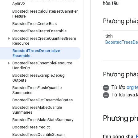
hòa tấu.
Split
V2
Boosted
Trees
Calculate
Best
Gains
Per
Feature
Phương pháp
Boosted
Trees
Center
Bias
Boosted
Trees
Create
Ensemble
tĩnh
Boosted
Trees
Create
Quantile
Stream
BoostedTreesDe
Resource
Boosted
Trees
Deserialize
Ensemble
Boosted
Trees
Ensemble
Resource
Handle
Op
Phương pháp
Boosted
Trees
Example
Debug
Outputs
Từ lớp
org.t
Boosted
Trees
Flush
Quantile
Summaries
Từ lớp java.
Boosted
Trees
Get
Ensemble
States
Boosted
Trees
Make
Quantile
Summaries
Phương ph
Boosted
Trees
Make
Stats
Summary
Boosted
Trees
Predict
Boosted
Trees
Quantile
Stream
tĩnh công khai