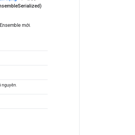
nsemble
Serialized)
eEnsemble mới.
i nguyên.