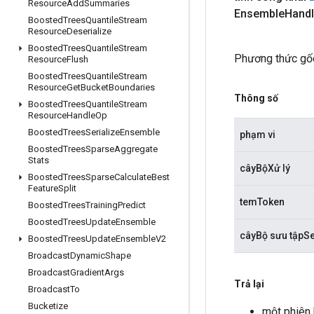
Resource
Add
Summaries
Ensemble
Hand
Boosted
Trees
Quantile
Stream
Resource
Deserialize
Boosted
Trees
Quantile
Stream
Phương thức gốc
Resource
Flush
Boosted
Trees
Quantile
Stream
Resource
Get
Bucket
Boundaries
Thông số
Boosted
Trees
Quantile
Stream
Resource
Handle
Op
Boosted
Trees
Serialize
Ensemble
phạm vi
Boosted
Trees
Sparse
Aggregate
Stats
câyBộXử lý
Boosted
Trees
Sparse
Calculate
Best
Feature
Split
temToken
Boosted
Trees
Training
Predict
Boosted
Trees
Update
Ensemble
câyBộ sưu tậpSe
Boosted
Trees
Update
Ensemble
V2
Broadcast
Dynamic
Shape
Broadcast
Gradient
Args
Trả lại
Broadcast
To
Bucketize
một phiên