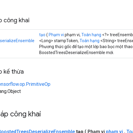
 công khai
tạo
(
Phạm vi
phạm vi,
Toán hạng
<?> treeEnsemb
serializeEnsemble
<Long> stampToken,
Toán hạng
<String> treeEns
Phương thức gốc để tạo một lớp bao bọc một thao
BoostedTreesDeserializeEnsemble mới.
 kế thừa
ensorflow.op.PrimitiveOp
lang.Object
áp công khai
Boosted
Trees
Deserialize
Ensemble
tạo
( Phạm vi
phạm vi
,
To