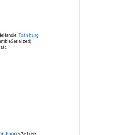
leHandle,
Toán hạng
embleSerialized)
 tác
án hạng
<?> tree