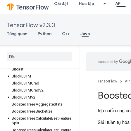
Cài đặt
Học tập
API
BesselI1
BesselJ0
BesselJ1
TensorFlow v2.3.0
BesselK0
Tổng quan
Python
C++
Java
BesselK0e
Bessel
K1
Bessel
K1e
Bessel
Y0
Bessel
Y1
Bitcast
Block
LSTM
TensorFlow
API
Block
LSTMGrad
Block
LSTMGrad
V2
Booste
Block
LSTMV2
Boosted
Trees
Aggregate
Stats
lớp cuối cùng c
Boosted
Trees
Bucketize
Boosted
Trees
Calculate
Best
Feature
Giải tuần tự hóa
Split
Boosted
Trees
Calculate
Best
Feature