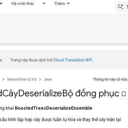
Hệ sinh thái
Thêm
Trang này được dịch bởi
Cloud Translation API
.
TensorFlow v2.3.0
Java
Thông tin này có hữ
d
Cây
Deserialize
Bộ đồng phục
ông khai
BoostedTreesDeserializeEnsemble
 cấu hình tập hợp cây được tuần tự hóa và thay thế cây hiện tại