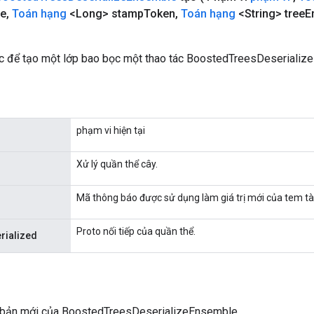
le
,
Toán hạng
<Long> stamp
Token
,
Toán hạng
<String> tree
E
 để tạo một lớp bao bọc một thao tác BoostedTreesDeserializ
phạm vi hiện tại
Xử lý quần thể cây.
Mã thông báo được sử dụng làm giá trị mới của tem tà
Proto nối tiếp của quần thể.
rialized
 bản mới của BoostedTreesDeserializeEnsemble