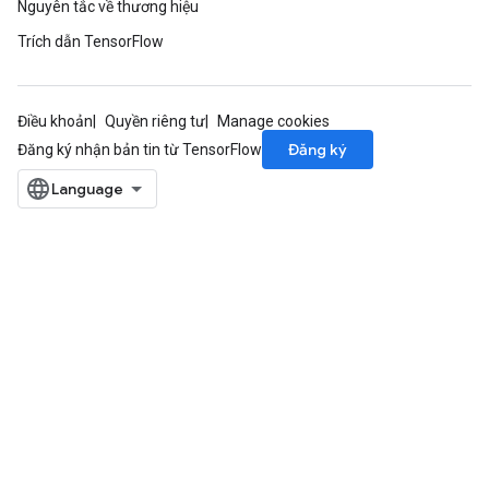
Nguyên tắc về thương hiệu
ers
Trích dẫn TensorFlow
tersGradAccumDebug
sGradAccumDebug
Điều khoản
Quyền riêng tư
Manage cookies
escentParameters
Đăng ký
Đăng ký nhận bản tin từ TensorFlow
DescentParametersGradAccumDebug