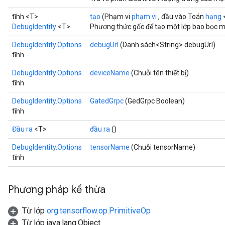
tĩnh <T>
tạo
(Phạm vi
phạm vi
, đầu vào Toán
hạng
DebugIdentity
<T>
Phương thức gốc để tạo một lớp bao bọc mộ
DebugIdentity.Options
debugUrl
(Danh sách<String> debugUrl)
tĩnh
DebugIdentity.Options
deviceName
(Chuỗi tên thiết bị)
tĩnh
DebugIdentity.Options
GatedGrpc
(GedGrpc Boolean)
tĩnh
Đầu ra
<T>
đầu ra
()
DebugIdentity.Options
tensorName
(Chuỗi tensorName)
tĩnh
Phương pháp kế thừa
Từ lớp
org.tensorflow.op.PrimitiveOp
tch
Từ lớp java.lang.Object