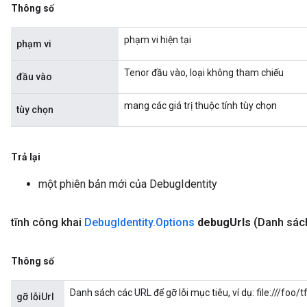
Thông số
phạm vi hiện tại
phạm vi
Tenor đầu vào, loại không tham chiếu
đầu vào
mang các giá trị thuộc tính tùy chọn
tùy chọn
Trả lại
một phiên bản mới của DebugIdentity
tĩnh công khai
Debug
Identity
.
Options
debug
Urls
(Danh sác
Thông số
Danh sách các URL để gỡ lỗi mục tiêu, ví dụ: file:///foo
gỡ lỗiUrl