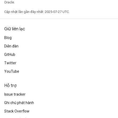
Oracle.
Cập nhật lần gần đây nhất: 2025-07-27 UTC.
Giữ liên lạc
Blog
adAccumDebug
Diễn đàn
GitHub
sGradAccumDebug
Twitter
sGradAccumDebug
YouTube
rameters
Hỗ trợ
adAccumDebug
rameters
Issue tracker
rs
Ghi chú phát hành
rsGradAccumDebug
Stack Overflow
ameters
rametersGradAccumDebug