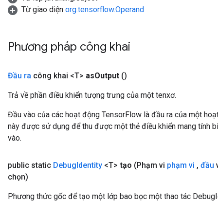
Từ giao diện
org.tensorflow.Operand
ch
Phương pháp công khai
Đầu ra
công khai <T>
as
Output
()
Trả về phần điều khiển tượng trưng của một tenxơ.
Đầu vào của các hoạt động TensorFlow là đầu ra của một ho
này được sử dụng để thu được một thẻ điều khiển mang tính bi
vào.
public static
Debug
Identity
<T>
tạo
(Phạm vi
phạm vi
,
đầu
chọn)
Phương thức gốc để tạo một lớp bao bọc một thao tác DebugId