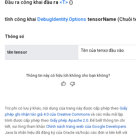
Đầu ra công khai
đầu ra
<T>
()
tĩnh công khai
Debug
Identity
.
Options
tensor
Name
(Chuỗi 
Thông số
Tên của tenxơ đầu vào.
tên tensor
Thông tin này có hữu ích không cho bạn không?
Trừ phi có lưu ý khác, nội dung của trang này được cấp phép theo
Giấy
phép ghi nhận tác giả 4.0 của Creative Commons
và các mẫu mã lập
trình được cấp phép theo
Giấy phép Apache 2.0
. Để biết thông tin chi
tiết, vui lòng tham khảo
Chính sách trang web của Google Developers
.
Java là nhãn hiệu đã đăng ký của Oracle và/hoặc các đơn vị liên kết với