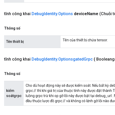
tĩnh công khai
Debug
Identity
.
Options
device
Name
(Chuỗi tê
Thông số
Tên của thiết bị chứa tensor.
Tên thiết bị
tĩnh công khai
Debug
Identity
.
Optionsgated
Grpc
(
Booleang
Thông số
Cho dù hoạt động này sẽ được kiểm soát. Nếu bất kỳ deb
kiểm
grpc:// thì khi giá trị của thuộc tính này được đặt thành
soátgrpc
luồng grpc trừ khi op gỡ lỗi này được bật tại debug_url .
đều thuộc lược đồ grpc:// và không có lệnh gỡ lỗi nào đượ