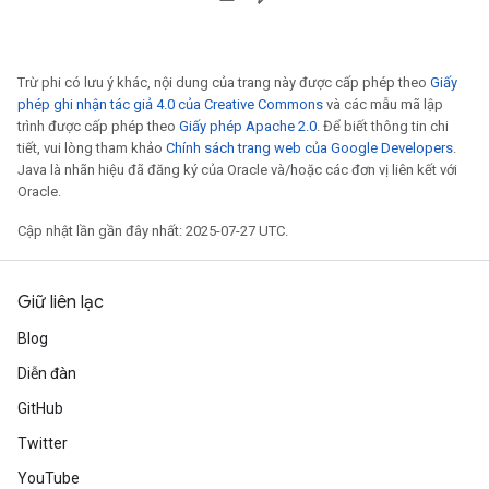
Trừ phi có lưu ý khác, nội dung của trang này được cấp phép theo
Giấy
phép ghi nhận tác giả 4.0 của Creative Commons
và các mẫu mã lập
trình được cấp phép theo
Giấy phép Apache 2.0
. Để biết thông tin chi
tiết, vui lòng tham khảo
Chính sách trang web của Google Developers
.
Java là nhãn hiệu đã đăng ký của Oracle và/hoặc các đơn vị liên kết với
Oracle.
Cập nhật lần gần đây nhất: 2025-07-27 UTC.
adAccumDebug
sGradAccumDebug
Giữ liên lạc
Blog
sGradAccumDebug
Diễn đàn
rameters
GitHub
adAccumDebug
Twitter
rameters
YouTube
rs