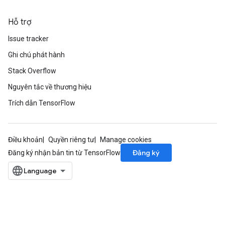
rsGradAccumDebug
ameters
Hỗ trợ
rametersGradAccumDebug
Issue tracker
ers
Ghi chú phát hành
tersGradAccumDebug
Stack Overflow
sGradAccumDebug
Nguyên tắc về thương hiệu
escentParameters
Trích dẫn TensorFlow
DescentParametersGradAccumDebug
Điều khoản
Quyền riêng tư
Manage cookies
Đăng ký
Đăng ký nhận bản tin từ TensorFlow