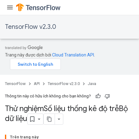
tch
TensorFlow v2.3.0
ch
Trang này được dịch bởi
Cloud Translation API
.
TensorFlow
API
TensorFlow v2.3.0
Java
Thông tin này có hữu ích không cho bạn không?
Thử nghiệm
Số liệu thống kê độ trễBộ
dữ liệu
Trên trang này