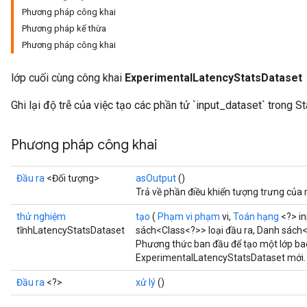
Phương pháp công khai
Phương pháp kế thừa
Phương pháp công khai
lớp cuối cùng công khai
ExperimentalLatencyStatsDataset
Ghi lại độ trễ của việc tạo các phần tử `input_dataset` trong S
Phương pháp công khai
Đầu ra
<Đối tượng>
asOutput
()
Trả về phần điều khiển tượng trưng của 
thử nghiệm
tạo
(
Phạm vi phạm
vi,
Toán hạng
<?> in
tĩnhLatencyStatsDataset
sách<Class<?>> loại đầu ra, Danh sách
Phương thức ban đầu để tạo một lớp b
ExperimentalLatencyStatsDataset mới.
Đầu ra
<?>
xử lý
()