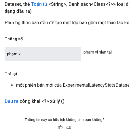
Dataset
,
thẻ
Toán tử
<String>
,
Danh sách<Class<?>> loại đ
dạng đầu ra)
Phương thức ban đầu để tạo một lớp bao gồm một thao tác E
Thông số
phạm vi hiện tại
phạm vi
Trả lại
một phiên bản mới của ExperimentalLatencyStatsDatas
Đầu ra
công khai <?>
xử lý
()
Thông tin này có hữu ích không cho bạn không?