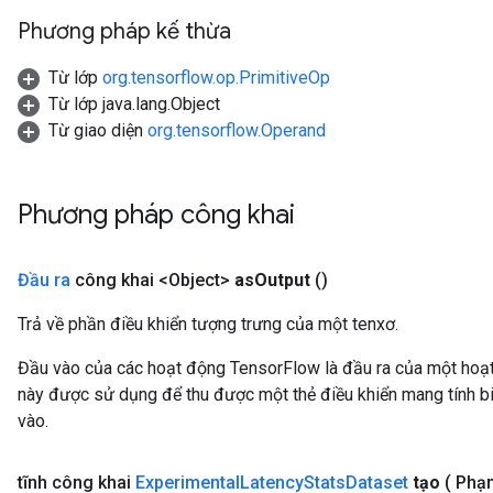
Phương pháp kế thừa
Từ lớp
org.tensorflow.op.PrimitiveOp
Từ lớp java.lang.Object
Từ giao diện
org.tensorflow.Operand
Phương pháp công khai
Đầu ra
công khai <Object>
as
Output
()
Trả về phần điều khiển tượng trưng của một tenxơ.
Đầu vào của các hoạt động TensorFlow là đầu ra của một ho
này được sử dụng để thu được một thẻ điều khiển mang tính bi
vào.
tĩnh công khai
Experimental
Latency
Stats
Dataset
tạo
( Phạ