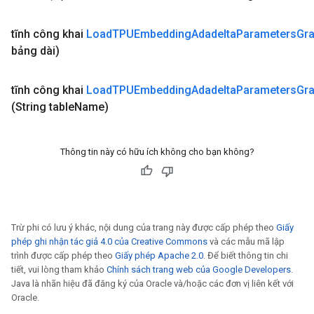
tĩnh công khai
Load
TPUEmbedding
Adadelta
Parameters
Gr
bảng dài)
tĩnh công khai
Load
TPUEmbedding
Adadelta
Parameters
Gr
(String table
Name)
Thông tin này có hữu ích không cho bạn không?
Trừ phi có lưu ý khác, nội dung của trang này được cấp phép theo
Giấy
phép ghi nhận tác giả 4.0 của Creative Commons
và các mẫu mã lập
trình được cấp phép theo
Giấy phép Apache 2.0
. Để biết thông tin chi
tiết, vui lòng tham khảo
Chính sách trang web của Google Developers
.
Java là nhãn hiệu đã đăng ký của Oracle và/hoặc các đơn vị liên kết với
Oracle.