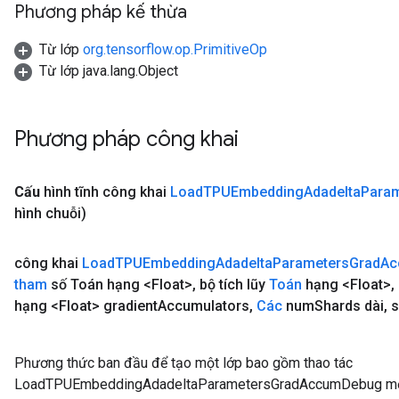
Phương pháp kế thừa
Từ lớp
org.tensorflow.op.PrimitiveOp
Từ lớp java.lang.Object
Phương pháp công khai
Cấu
hình tĩnh công khai
Load
TPUEmbedding
Adadelta
Param
hình chuỗi)
công khai
Load
TPUEmbedding
Adadelta
Parameters
Grad
Ac
tham
số Toán hạng <Float>
,
bộ tích lũy
Toán
hạng <Float>
,
hạng <Float> gradient
Accumulators
,
Các
num
Shards dài
,
s
Phương thức ban đầu để tạo một lớp bao gồm thao tác
LoadTPUEmbeddingAdadeltaParametersGradAccumDebug mớ