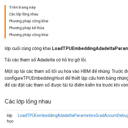
Trên trang này
Các lớp lồng nhau
sGradAccumDebug
Phương pháp công khai
rameters
Phương pháp kế thừa
Phương pháp công khai
adAccumDebug
rameters
lớp cuối cùng công khai
LoadTPUEmbeddingAdadeltaPara
rs
Tải các tham số Adadelta có hỗ trợ gỡ lỗi.
rsGradAccumDebug
ameters
Một op tải các tham số tối ưu hóa vào HBM để nhúng. Trước đ
rametersGradAccumDebug
configureTPUEmbeddingHost để thiết lập cấu hình bảng nhúng 
ers
để cài đặt các tham số được tải từ điểm kiểm tra trước khi vòn
tersGradAccumDebug
Các lớp lồng nhau
sGradAccumDebug
escentParameters
lớp
LoadTPUEembeddingAdadeltaParametersGradAccumDebug
DescentParametersGradAccumDebug
học