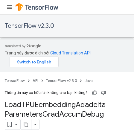
TensorFlow v2.3.0
Trang này được dịch bởi
Cloud Translation API
.
TensorFlow
API
TensorFlow v2.3.0
Java
Thông tin này có hữu ích không cho bạn không?
Load
TPUEembedding
Adadelta
Parameters
Grad
Accum
Debug
adAccumDebug
sGradAccumDebug