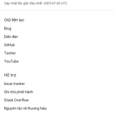
Cập nhật lần gần đây nhất: 2025-07-26 UTC.
e
Giữ liên lạc
Blog
quantize
Diễn đàn
e
GitHub
dReluAndRequantize
Twitter
ndRequantize
YouTube
Hỗ trợ
Relu
Issue tracker
ReluAndRequantize
Ghi chú phát hành
e
Stack Overflow
Nguyên tắc về thương hiệu
quantize
e