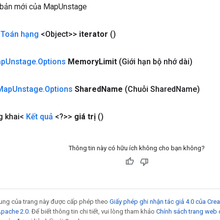
 bản mới của MapUnstage
<
Toán hạng
<Object>>
iterator
()
ap
Unstage
.
Options
Memory
Limit
(Giới hạn bộ nhớ dài)
Map
Unstage
.
Options
Shared
Name
(Chuỗi Shared
Name)
g khai<
Kết quả
<?>>
giá trị
()
Thông tin này có hữu ích không cho bạn không?
 dung của trang này được cấp phép theo
Giấy phép ghi nhận tác giả 4.0 của Cr
Apache 2.0
. Để biết thông tin chi tiết, vui lòng tham khảo
Chính sách trang web