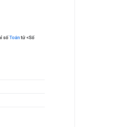
ỉ số
Toán
tử <Số