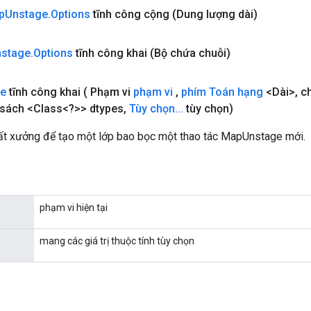
p
Unstage
.
Options
tĩnh công cộng
(Dung lượng dài)
stage
.
Options
tĩnh công khai
(Bộ chứa chuỗi)
ge
tĩnh công khai
( Phạm vi
phạm vi
,
phím Toán hạng
<Dài>
,
ch
sách <Class<?>> dtypes
,
Tùy chọn
.
.
.
tùy chọn)
t xưởng để tạo một lớp bao bọc một thao tác MapUnstage mới.
phạm vi hiện tại
mang các giá trị thuộc tính tùy chọn