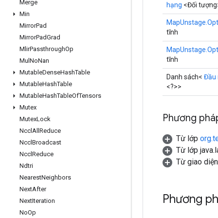
Merge
hạng
<Đối tượng
Min
MapUnstage.Opt
Mirror
Pad
tĩnh
Mirror
Pad
Grad
Mlir
Passthrough
Op
MapUnstage.Opt
tĩnh
Mul
No
Nan
Mutable
Dense
Hash
Table
Danh sách<
Đầu 
Mutable
Hash
Table
<?>>
Mutable
Hash
Table
Of
Tensors
Mutex
Phương pháp
Mutex
Lock
Nccl
All
Reduce
Từ lớp
org.t
Nccl
Broadcast
Từ lớp java.
Nccl
Reduce
Từ giao diện
Ndtri
Nearest
Neighbors
Next
After
Phương p
Next
Iteration
No
Op