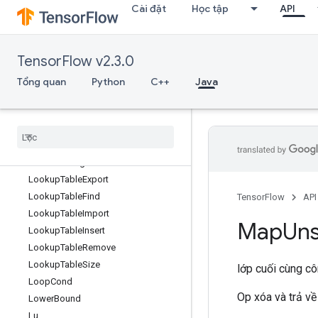
Cài đặt
Học tập
API
LoadTPUEmbeddingProximalAdagradParameters
LoadTPUEmbeddingProximalAdagradParametersGradAccumDebug
LoadTPUEmbeddingProximalYogiParameters
TensorFlow v2.3.0
LoadTPUEmbeddingProximalYogiParametersGradAccumDebug
LoadTPUEmbeddingRMSPropParameters
Tổng quan
Python
C++
Java
LoadTPUEmbeddingRMSPropParametersGradAccumDebug
Load
TPUEmbedding
Stochastic
Gradient
Descent
Parameters
Load
TPUEmbedding
Stochastic
Gradient
Descent
Parameters
Grad
Accum
Debug
Lookup
Table
Export
Lookup
Table
Find
TensorFlow
API
Lookup
Table
Import
Map
Un
Lookup
Table
Insert
Lookup
Table
Remove
Lookup
Table
Size
lớp cuối cùng c
Loop
Cond
Op xóa và trả về 
Lower
Bound
Lu