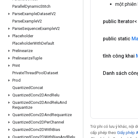
một phiên
Parallel
Dynamic
Stitch
Parse
Example
Dataset
V2
public Iterator
Parse
Example
V2
Parse
Sequence
Example
V2
Placeholder
public static
M
Placeholder
With
Default
Prelinearize
tĩnh công khai
Prelinearize
Tuple
Print
Danh sách côn
Private
Thread
Pool
Dataset
Prod
Quantized
Concat
Quantized
Conv2DAnd
Relu
Quantized
Conv2DAnd
Relu
And
Requantize
Quantized
Conv2DAnd
Requantize
Quantized
Conv2DPer
Channel
Trừ phi có lưu ý khác, nội
Quantized
Conv2DWith
Bias
cấp phép theo
Giấy phép 
Quantized
Conv2DWith
Bias
And
Relu