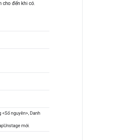
 cho đến khi có.
g <Số nguyên>, Danh
MapUnstage mới.