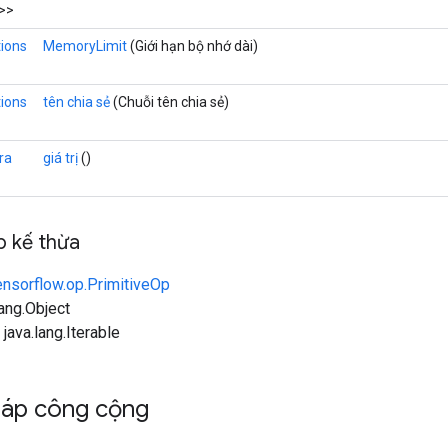
>>
ions
MemoryLimit
(Giới hạn bộ nhớ dài)
ions
tên chia sẻ
(Chuỗi tên chia sẻ)
ra
giá trị
()
 kế thừa
ensorflow.op.PrimitiveOp
lang.Object
 java.lang.Iterable
háp công cộng