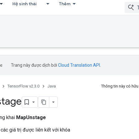
Hệ sinh thái
Thêm
Trang này được dịch bởi
Cloud Translation API
.
TensorFlow v2.3.0
Java
Thông tin này có hữ
stage
ông khai
MapUnstage
các giá trị được liên kết với khóa