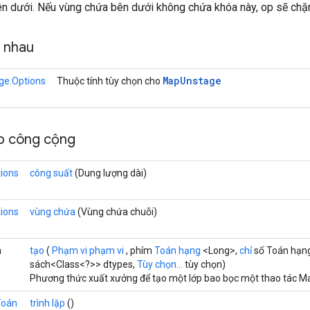
ên dưới. Nếu vùng chứa bên dưới không chứa khóa này, op sẽ chặn
g nhau
Map
Unstage
e.Options
Thuộc tính tùy chọn cho
p công cộng
ions
công suất
(Dung lượng dài)
ions
vùng chứa
(Vùng chứa chuỗi)
h
tạo
(
Phạm vi phạm vi
, phím
Toán hạng
<Long>,
chỉ
số Toán hạn
sách<Class<?>> dtypes,
Tùy chọn...
tùy chọn)
Phương thức xuất xưởng để tạo một lớp bao bọc một thao tác 
Toán
trình lặp
()