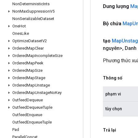
Non
Deterministic
Ints
Dung lượng
Ma
Non
Max
Suppression
V5
Non
Serializable
Dataset
Bộ chứa
Map
Un
One
Hot
Ones
Like
tạo
Map
Unsta
Optimize
Dataset
V2
nguyên>
,
Danh 
Ordered
Map
Clear
Ordered
Map
Incomplete
Size
Phương thức xuấ
Ordered
Map
Peek
Ordered
Map
Size
Thông số
Ordered
Map
Stage
Ordered
Map
Unstage
Ordered
Map
Unstage
No
Key
phạm vi
Outfeed
Dequeue
Outfeed
Dequeue
Tuple
tùy chọn
Outfeed
Enqueue
Outfeed
Enqueue
Tuple
Pad
Trả lại
Parallel
Concat