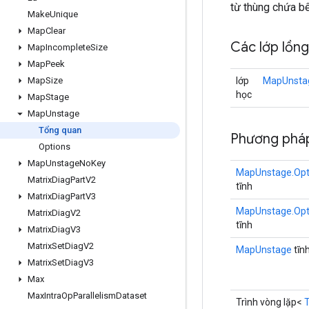
từ thùng chứa b
Make
Unique
Map
Clear
Các lớp lồn
Map
Incomplete
Size
Map
Peek
lớp
MapUnstag
Map
Size
học
Map
Stage
Map
Unstage
Tổng quan
Phương phá
Options
Map
Unstage
No
Key
MapUnstage.Opt
Matrix
Diag
Part
V2
tĩnh
Matrix
Diag
Part
V3
MapUnstage.Opt
Matrix
Diag
V2
tĩnh
Matrix
Diag
V3
Matrix
Set
Diag
V2
MapUnstage
tĩn
Matrix
Set
Diag
V3
Max
Max
Intra
Op
Parallelism
Dataset
Trình vòng lặp<