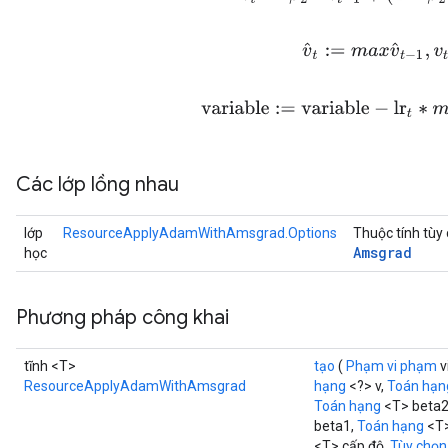
v
^
t
:=
m
a
x
v
^
t
−
1
,
v
t
variable
:=
variable
−
lr
t
∗
m
t
/
Các lớp lồng nhau
lớp
ResourceApplyAdamWithAmsgrad.Options
Thuộc tính tùy
Amsgrad
học
Phương pháp công khai
tĩnh <T>
tạo
(
Phạm vi phạm
v
ResourceApplyAdamWithAmsgrad
hạng
<?> v,
Toán hạn
Toán hạng
<T> beta
beta1,
Toán hạng
<T>
<T> cấp độ,
Tùy chọn.