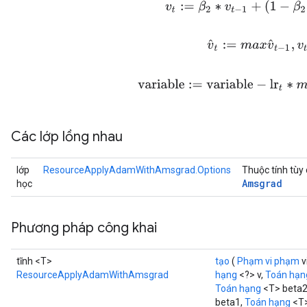
v
t
:=
β
2
∗
v
t
−
1
+
(
1
−
β
2
)
∗
g
v
^
t
:=
m
a
x
v
^
t
−
1
,
v
t
sGradAccumDebug
variable
:=
variable
−
lr
t
∗
m
t
/
rs
tersGradAccumDebug
rs
Các lớp lồng nhau
ersGradAccumDebug
Parameters
lớp
ResourceApplyAdamWithAmsgrad.Options
Thuộc tính tùy
Amsgrad
học
GradAccumDebug
Parameters
ters
Phương pháp công khai
etersGradAccumDebug
arameters
tĩnh <T>
tạo
(
Phạm vi phạm
v
dParametersGradAccumDebug
ResourceApplyAdamWithAmsgrad
hạng
<?> v,
Toán hạn
meters
Toán hạng
<T> beta
ametersGradAccumDebug
beta1,
Toán hạng
<T>