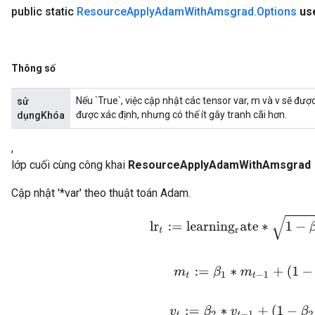
public static
Resource
Apply
Adam
With
Amsgrad
.
Options
us
Thông số
Nếu `True`, việc cập nhật các tensor var, m và v sẽ đư
sử
được xác định, nhưng có thể ít gây tranh cãi hơn.
dụngKhóa
,
lớp cuối cùng công khai
ResourceApplyAdamWithAmsgrad
Cập nhật '*var' theo thuật toán Adam.
lr
t
:=
l
e
a
r
n
i
n
g
r
a
t
e
∗
1
−
β
2
t
/
(
m
t
:=
β
1
∗
m
t
−
1
+
(
1
−
β
1
)
v
t
:=
β
2
∗
v
t
−
1
+
(
1
−
β
2
)
∗
g