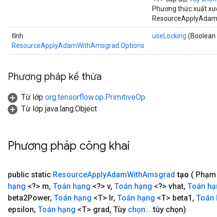
Phương thức xuất xư
ResourceApplyAdam
tĩnh
useLocking
(Boolean 
ResourceApplyAdamWithAmsgrad.Options
Phương pháp kế thừa
Từ lớp
org.tensorflow.op.PrimitiveOp
Từ lớp java.lang.Object
Phương pháp công khai
public static
Resource
Apply
Adam
With
Amsgrad
tạo
( Phạm
hạng
<?> m
,
Toán hạng
<?> v
,
Toán hạng
<?> vhat
,
Toán hạ
beta2Power
,
Toán hạng
<T> lr
,
Toán hạng
<T> beta1
,
Toán
epsilon
,
Toán hạng
<T> grad
,
Tùy
chọn
.
.
.
tùy chọn)