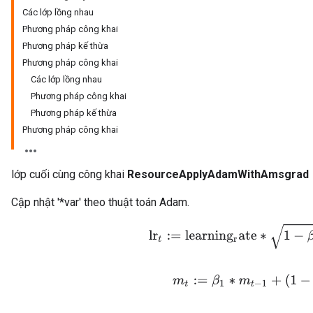
Các lớp lồng nhau
Phương pháp công khai
Phương pháp kế thừa
Phương pháp công khai
Các lớp lồng nhau
Phương pháp công khai
Phương pháp kế thừa
Phương pháp công khai
lớp cuối cùng công khai
ResourceApplyAdamWithAmsgrad
Cập nhật '*var' theo thuật toán Adam.
lr
t
:=
l
e
a
r
n
i
n
g
r
a
t
e
∗
1
−
β
2
t
/
(
m
t
:=
β
1
∗
m
t
−
1
+
(
1
−
β
1
)