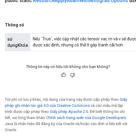
public static
Resource
Apply
Adam
With
Amsgrad
.
Options
us
Thông số
Nếu `True`, việc cập nhật các tensor var, m và v sẽ đư
sử
được xác định, nhưng có thể ít gây tranh cãi hơn.
dụngKhóa
Thông tin này có hữu ích không cho bạn không?
Trừ phi có lưu ý khác, nội dung của trang này được cấp phép theo
Giấy
phép ghi nhận tác giả 4.0 của Creative Commons
và các mẫu mã lập
trình được cấp phép theo
Giấy phép Apache 2.0
. Để biết thông tin chi
tiết, vui lòng tham khảo
Chính sách trang web của Google Developers
.
Java là nhãn hiệu đã đăng ký của Oracle và/hoặc các đơn vị liên kết với
Oracle.