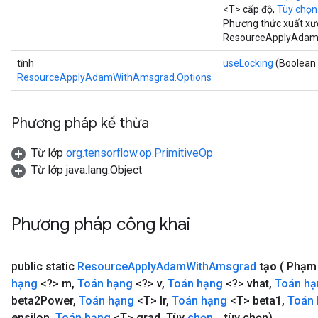
<T> cấp độ,
Tùy chọn.
ers
Phương thức xuất xư
tersGradAccumDebug
ResourceApplyAdam
ntDescentParameters
entDescentParametersGradAccumDebug
tĩnh
useLocking
(Boolean 
ResourceApplyAdamWithAmsgrad.Options
Phương pháp kế thừa
Từ lớp
org.tensorflow.op.PrimitiveOp
Từ lớp java.lang.Object
Phương pháp công khai
public static
Resource
Apply
Adam
With
Amsgrad
tạo
( Phạm
hạng
<?> m
,
Toán hạng
<?> v
,
Toán hạng
<?> vhat
,
Toán hạ
beta2Power
,
Toán hạng
<T> lr
,
Toán hạng
<T> beta1
,
Toán
epsilon
,
Toán hạng
<T> grad
,
Tùy
chọn
.
.
.
tùy chọn)