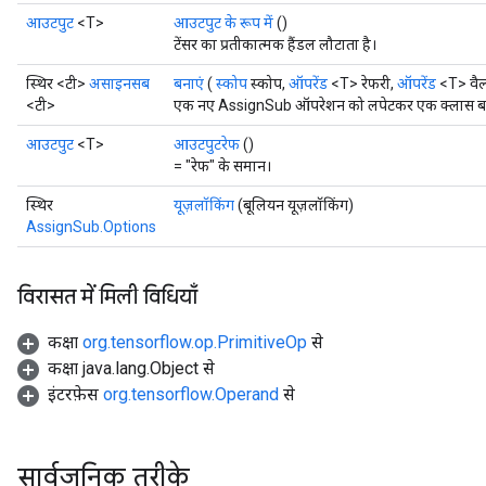
आउटपुट
<T>
आउटपुट के रूप में
()
टेंसर का प्रतीकात्मक हैंडल लौटाता है।
स्थिर <टी>
असाइनसब
बनाएं
(
स्कोप
स्कोप,
ऑपरेंड
<T> रेफरी,
ऑपरेंड
<T> वैल्
<टी>
एक नए AssignSub ऑपरेशन को लपेटकर एक क्लास बनाने
आउटपुट
<T>
आउटपुटरेफ
()
= "रेफ" के समान।
स्थिर
यूज़लॉकिंग
(बूलियन यूज़लॉकिंग)
AssignSub.Options
विरासत में मिली विधियाँ
कक्षा
org.tensorflow.op.PrimitiveOp
से
कक्षा java.lang.Object से
t
इंटरफ़ेस
org.tensorflow.Operand
से
सार्वजनिक तरीके