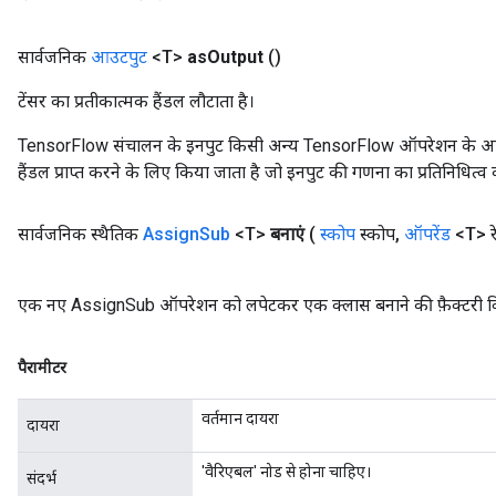
source
सार्वजनिक
आउटपुट
<T>
as
Output
()
टेंसर का प्रतीकात्मक हैंडल लौटाता है।
leOp
TensorFlow संचालन के इनपुट किसी अन्य TensorFlow ऑपरेशन के आउटप
हैंडल प्राप्त करने के लिए किया जाता है जो इनपुट की गणना का प्रतिनिधित्व 
सार्वजनिक स्थैतिक
Assign
Sub
<T>
बनाएं
(
स्कोप
स्कोप
,
ऑपरेंड
<T> र
एक नए AssignSub ऑपरेशन को लपेटकर एक क्लास बनाने की फ़ैक्टरी व
पैरामीटर
वर्तमान दायरा
दायरा
Flush
'वैरिएबल' नोड से होना चाहिए।
संदर्भ