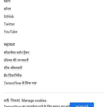
ब्लॉग
फ़ोरम
GitHub
Twitter
YouTube
सहायता
सॉफ़्टवेयर वर्शन ट्रैकर
प्रॉडक्ट की जानकारी
स्टैक ओवरफ़्लो
ब्रैंड दिशानिर्देश
TensorFlow से लिया गया
शर्तें
निजता
Manage cookies
सदस्य बनें
TensorFlow का न्यूज़लेटर पाने के लिए साइन अप करें