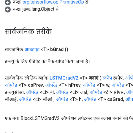
कक्षा
org.tensorflow.op.PrimitiveOp
से
कक्षा java.lang.Object से
सार्वजनिक तरीके
सार्वजनिक
आउटपुट
<T>
b
Grad
()
डब्ल्यू के लिए ग्रेडिएंट को बैक-प्रोप्ड किया जाना है।
सार्वजनिक स्थैतिक ब्लॉक
LSTMGrad
V2
<T>
बनाएं
(
स्कोप
स्कोप
,
ऑपर
ऑपरेंड
<T> cs
Prev
,
ऑपरेंड
<T> h
Prev
,
ऑपरेंड
<T> w
,
ऑपरेंड
<T>
डब्ल्यूसीओ
,
ऑपरेंड
<टी> बी
,
ऑपरेंड
<टी> आई
,
ऑपरेंड
<टी> सीएस
,
ऑपर
सीआई
,
ऑपरेंड
<टी> सीओ
,
ऑपरेंड
<T> h
,
ऑपरेंड
<T> cs
Grad
,
ऑपर
एक नया BlockLSTMGradV2 ऑपरेशन लपेटकर एक क्लास बनाने की फ़ैक