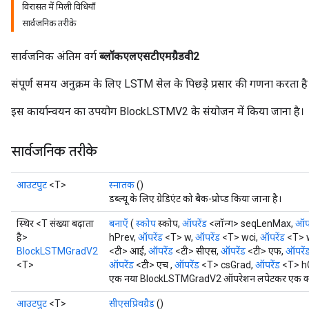
विरासत में मिली विधियाँ
सार्वजनिक तरीके
सार्वजनिक अंतिम वर्ग
ब्लॉकएलएसटीएमग्रैडवी2
t
संपूर्ण समय अनुक्रम के लिए LSTM सेल के पिछड़े प्रसार की गणना करता है
इस कार्यान्वयन का उपयोग BlockLSTMV2 के संयोजन में किया जाना है।
सार्वजनिक तरीके
source
आउटपुट
<T>
स्नातक
()
डब्ल्यू के लिए ग्रेडिएंट को बैक-प्रोप्ड किया जाना है।
leOp
स्थिर <T संख्या बढ़ाता
बनाएँ
(
स्कोप
स्कोप,
ऑपरेंड
<लॉन्ग> seqLenMax,
ऑपर
है>
hPrev,
ऑपरेंड
<T> w,
ऑपरेंड
<T> wci,
ऑपरेंड
<T> 
BlockLSTMGradV2
<टी> आई,
ऑपरेंड
<टी> सीएस,
ऑपरेंड
<टी> एफ,
ऑपरें
<T>
ऑपरेंड
<टी> एच ,
ऑपरेंड
<T> csGrad,
ऑपरेंड
<T> hG
एक नया BlockLSTMGradV2 ऑपरेशन लपेटकर एक क्लास 
आउटपुट
<T>
सीएसप्रिवग्रैड
()