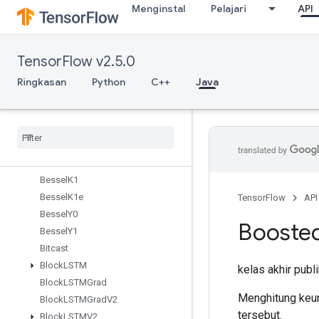
Menginstal
Pelajari
API
Batch
BatchMatMulV2
BatchToSpace
TensorFlow v2.5.0
BatchToSpaceNd
BesselI0
Ringkasan
Python
C++
Java
BesselI1
Bessel
J0
Bessel
J1
Bessel
K0
Bessel
K0e
Bessel
K1
Bessel
K1e
TensorFlow
API
Bessel
Y0
Booste
Bessel
Y1
Bitcast
Block
LSTM
kelas akhir publ
Block
LSTMGrad
Menghitung keun
Block
LSTMGrad
V2
tersebut.
Block
LSTMV2