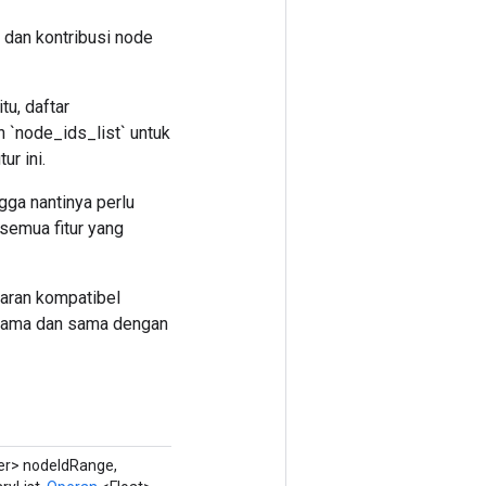
, dan kontribusi node
tu, daftar
n `node_ids_list` untuk
ur ini.
gga nantinya perlu
semua fitur yang
uaran kompatibel
 sama dan sama dengan
er> nodeIdRange,