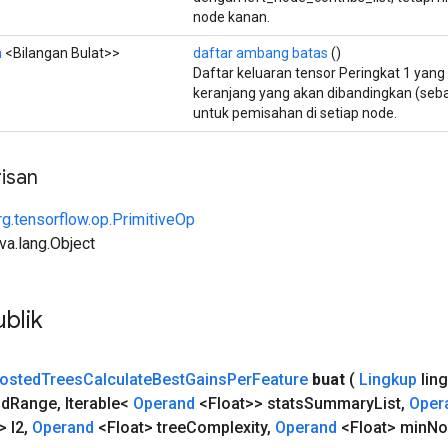
node kanan.
n
<Bilangan Bulat>>
daftar ambang batas
()
Daftar keluaran tensor Peringkat 1 yan
keranjang yang akan dibandingkan (seb
untuk pemisahan di setiap node.
isan
rg.tensorflow.op.PrimitiveOp
ava.lang.Object
blik
osted
Trees
Calculate
Best
Gains
Per
Feature
buat
(
Lingkup
lin
Id
Range
,
Iterable<
Operand
<Float>> stats
Summary
List
,
Oper
> l2
,
Operand
<Float> tree
Complexity
,
Operand
<Float> min
No