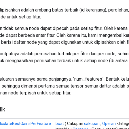
ipisahkan adalah ambang batas terbaik (id keranjang), perolehan
de untuk setiap fitur.
tidak semua node dapat dipecah pada setiap fitur. Oleh karena i
 dapat berbeda antar fitur. Oleh karena itu, kami mengembalika
g berisi daftar node yang dapat digunakan untuk dipisahkan oleh fit
 outputnya adalah pemisahan terbaik per fitur dan per node, sehin
uk menghasilkan pemisahan terbaik untuk setiap node (di antara 
keluaran semuanya sama panjangnya, `num_features`. Bentuk kel
a sehingga dimensi pertama semua tensor semua daftar adalah
an node terpisah untuk setiap fitur.
ik
lculateBestGainsPerFeature
buat
( Cakupan
cakupan
,
Operan
<Integ