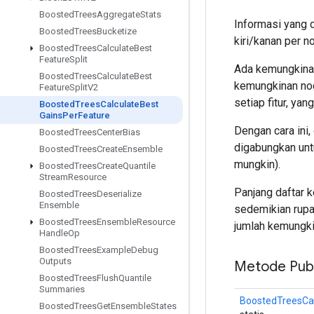
Boosted
Trees
Aggregate
Stats
Informasi yang d
Boosted
Trees
Bucketize
kiri/kanan per no
Boosted
Trees
Calculate
Best
Feature
Split
Ada kemungkinan 
Boosted
Trees
Calculate
Best
kemungkinan node
Feature
Split
V2
setiap fitur, yan
Boosted
Trees
Calculate
Best
Gains
Per
Feature
Dengan cara ini,
Boosted
Trees
Center
Bias
digabungkan unt
Boosted
Trees
Create
Ensemble
mungkin).
Boosted
Trees
Create
Quantile
Stream
Resource
Panjang daftar 
Boosted
Trees
Deserialize
Ensemble
sedemikian rup
Boosted
Trees
Ensemble
Resource
jumlah kemungkin
Handle
Op
Boosted
Trees
Example
Debug
Outputs
Metode Publ
Boosted
Trees
Flush
Quantile
Summaries
BoostedTreesCa
Boosted
Trees
Get
Ensemble
States