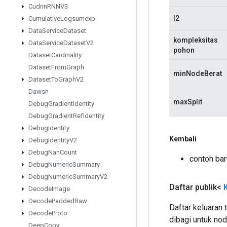
Cudnn
RNNV3
l2
Cumulative
Logsumexp
Data
Service
Dataset
kompleksitas
Data
Service
Dataset
V2
pohon
Dataset
Cardinality
Dataset
From
Graph
minNodeBerat
Dataset
To
Graph
V2
Dawsn
maxSplit
Debug
Gradient
Identity
Debug
Gradient
Ref
Identity
Debug
Identity
Kembali
Debug
Identity
V2
Debug
Nan
Count
contoh ba
Debug
Numeric
Summary
Debug
Numeric
Summary
V2
Daftar publik<
Decode
Image
Decode
Padded
Raw
Daftar keluaran 
Decode
Proto
dibagi untuk node
Deep
Copy