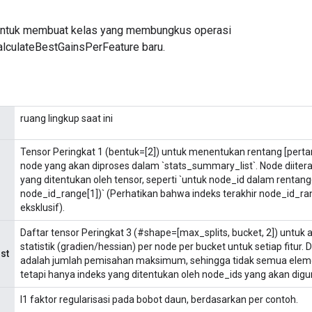
untuk membuat kelas yang membungkus operasi
lculateBestGainsPerFeature baru.
ruang lingkup saat ini
Tensor Peringkat 1 (bentuk=[2]) untuk menentukan rentang [pertama
node yang akan diproses dalam `stats_summary_list`. Node diiter
yang ditentukan oleh tensor, seperti `untuk node_id dalam rentan
node_id_range[1])` (Perhatikan bahwa indeks terakhir node_id_ran
eksklusif).
Daftar tensor Peringkat 3 (#shape=[max_splits, bucket, 2]) untuk
statistik (gradien/hessian) per node per bucket untuk setiap fitur
st
adalah jumlah pemisahan maksimum, sehingga tidak semua elem
tetapi hanya indeks yang ditentukan oleh node_ids yang akan dig
l1 faktor regularisasi pada bobot daun, berdasarkan per contoh.