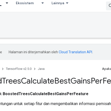
Ekosistem
Lainnya
Halaman ini diterjemahkan oleh
Cloud Translation API
.
TensorFlow v2.5.0
Java
Apaka
d
Trees
Calculate
Best
Gains
Per
Fe
ik
BoostedTreesCalculateBestGainsPerFeature
tungan untuk setiap fitur dan mengembalikan informasi pemisahan