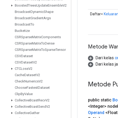
Boosted
Trees
Update
Ensemble
V2
Broadcast
Dynamic
Shape
Daftar<
Keluara
Broadcast
Gradient
Args
Broadcast
To
Bucketize
CSRSparse
Matrix
Components
CSRSparse
Matrix
To
Dense
Metode War
CSRSparse
Matrix
To
Sparse
Tensor
CSVDataset
Dari kelas
o
CSVDataset
V2
Dari kelas j
CTCLoss
V2
Cache
Dataset
V2
Check
Numerics
V2
Metode Pu
Choose
Fastest
Dataset
Clip
By
Value
public static
Bo
Collective
Bcast
Recv
V2
<Integer> node
Collective
Bcast
Send
V2
Operand
<Float
Collective
Gather