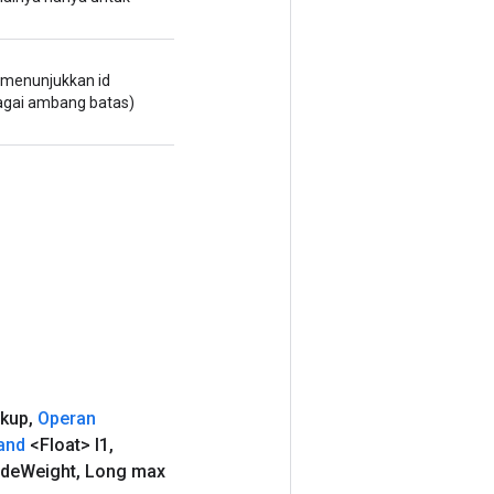
g menunjukkan id
agai ambang batas)
gkup
,
Operan
and
<Float> l1
,
de
Weight
,
Long max