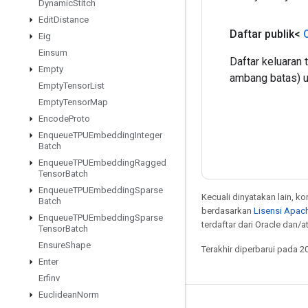
Dynamic
Stitch
Edit
Distance
Daftar publik<
Eig
Einsum
Daftar keluaran
Empty
ambang batas) un
Empty
Tensor
List
Empty
Tensor
Map
Encode
Proto
Enqueue
TPUEmbedding
Integer
Batch
Enqueue
TPUEmbedding
Ragged
Tensor
Batch
Enqueue
TPUEmbedding
Sparse
Kecuali dinyatakan lain, k
Batch
berdasarkan
Lisensi Apach
Enqueue
TPUEmbedding
Sparse
terdaftar dari Oracle dan/
Tensor
Batch
Ensure
Shape
Terakhir diperbarui pada 2
Enter
Erfinv
Euclidean
Norm