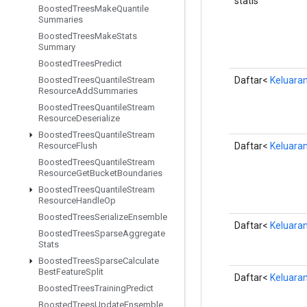
statis
Boosted
Trees
Make
Quantile
Summaries
Boosted
Trees
Make
Stats
Summary
Boosted
Trees
Predict
Daftar<
Keluara
Boosted
Trees
Quantile
Stream
Resource
Add
Summaries
Boosted
Trees
Quantile
Stream
Resource
Deserialize
Boosted
Trees
Quantile
Stream
Daftar<
Keluara
Resource
Flush
Boosted
Trees
Quantile
Stream
Resource
Get
Bucket
Boundaries
Boosted
Trees
Quantile
Stream
Resource
Handle
Op
Boosted
Trees
Serialize
Ensemble
Daftar<
Keluara
Boosted
Trees
Sparse
Aggregate
Stats
Boosted
Trees
Sparse
Calculate
Best
Feature
Split
Daftar<
Keluara
Boosted
Trees
Training
Predict
Boosted
Trees
Update
Ensemble