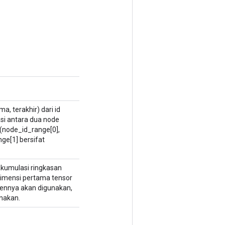
, terakhir) dari id
asi antara dua node
g(node_id_range[0],
ge[1] bersifat
 akumulasi ringkasan
. Dimensi pertama tensor
ennya akan digunakan,
unakan.