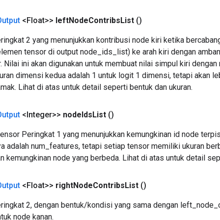
Output
<Float>>
left
Node
Contribs
List
()
ringkat 2 yang menunjukkan kontribusi node kiri ketika bercaban
elemen tensor di output node_ids_list) ke arah kiri dengan amba
ur. Nilai ini akan digunakan untuk membuat nilai simpul kiri denga
uran dimensi kedua adalah 1 untuk logit 1 dimensi, tetapi akan le
mak. Lihat di atas untuk detail seperti bentuk dan ukuran.
Output
<Integer>>
node
Ids
List
()
tensor Peringkat 1 yang menunjukkan kemungkinan id node terpisah
a adalah num_features, tetapi setiap tensor memiliki ukuran ber
n kemungkinan node yang berbeda. Lihat di atas untuk detail sep
Output
<Float>>
right
Node
Contribs
List
()
eringkat 2, dengan bentuk/kondisi yang sama dengan left_node_co
ntuk node kanan.