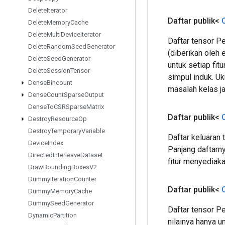
Delete
Iterator
Daftar publik<
Delete
Memory
Cache
Delete
Multi
Device
Iterator
Daftar tensor Pe
Delete
Random
Seed
Generator
(diberikan oleh 
Delete
Seed
Generator
untuk setiap fit
Delete
Session
Tensor
simpul induk. Uk
Dense
Bincount
masalah kelas ja
Dense
Count
Sparse
Output
Dense
To
CSRSparse
Matrix
Daftar publik<
Destroy
Resource
Op
Destroy
Temporary
Variable
Daftar keluaran 
Device
Index
Panjang daftarny
Directed
Interleave
Dataset
fitur menyediaka
Draw
Bounding
Boxes
V2
Dummy
Iteration
Counter
Daftar publik<
Dummy
Memory
Cache
Dummy
Seed
Generator
Daftar tensor P
Dynamic
Partition
nilainya hanya u