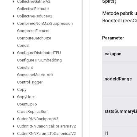
Splits)
Collective
Gather
V2
Collective
Permute
Metode pabrik 
Collective
Reduce
V2
BoostedTreesCa
Combined
Non
Max
Suppression
Compress
Element
Parameter
Compute
Batch
Size
Concat
Configure
Distributed
TPU
cakupan
Configure
TPUEmbedding
Constant
Consume
Mutex
Lock
nodeIdRange
Control
Trigger
Copy
Copy
Host
Count
Up
To
statsSummaryLi
Cross
Replica
Sum
Cudnn
RNNBackprop
V3
Cudnn
RNNCanonical
To
Params
V2
l1
Cudnn
RNNParams
To
Canonical
V2