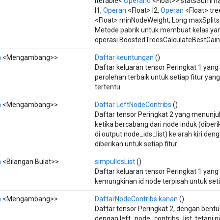
Iterable<
Operand
<Float>> statsSumma
l1,
Operan
<Float> l2,
Operan
<Float> tr
<Float> minNodeWeight, Long maxSplits
Metode pabrik untuk membuat kelas y
operasi BoostedTreesCalculateBestGain
n
<Mengambang>>
Daftar keuntungan
()
Daftar keluaran tensor Peringkat 1 yan
perolehan terbaik untuk setiap fitur yan
tertentu.
n
<Mengambang>>
Daftar LeftNodeContribs
()
Daftar tensor Peringkat 2 yang menunjuk
ketika bercabang dari node induk (diber
di output node_ids_list) ke arah kiri d
diberikan untuk setiap fitur.
n
<Bilangan Bulat>>
simpulIdsList
()
Daftar keluaran tensor Peringkat 1 yan
kemungkinan id node terpisah untuk setia
n
<Mengambang>>
DaftarNodeContribs kanan
()
Daftar tensor Peringkat 2, dengan bent
dengan left_node_contribs_list, tetapi n