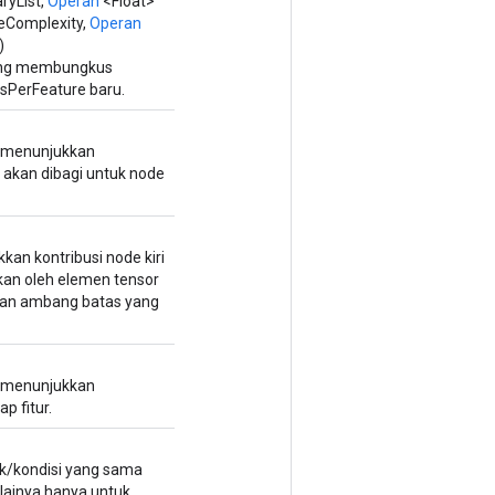
ryList,
Operan
<Float>
eeComplexity,
Operan
)
ang membungkus
sPerFeature baru.
g menunjukkan
g akan dibagi untuk node
kan kontribusi node kiri
ikan oleh elemen tensor
engan ambang batas yang
g menunjukkan
p fitur.
uk/kondisi yang sama
ilainya hanya untuk