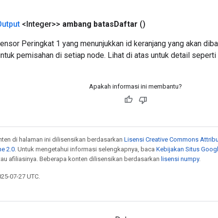
Output
<Integer>>
ambang batas
Daftar
()
 tensor Peringkat 1 yang menunjukkan id keranjang yang akan dib
tuk pemisahan di setiap node. Lihat di atas untuk detail seperti
Apakah informasi ini membantu?
onten di halaman ini dilisensikan berdasarkan
Lisensi Creative Commons Attribu
e 2.0
. Untuk mengetahui informasi selengkapnya, baca
Kebijakan Situs Goog
atau afiliasinya. Beberapa konten dilisensikan berdasarkan
lisensi numpy
.
025-07-27 UTC.