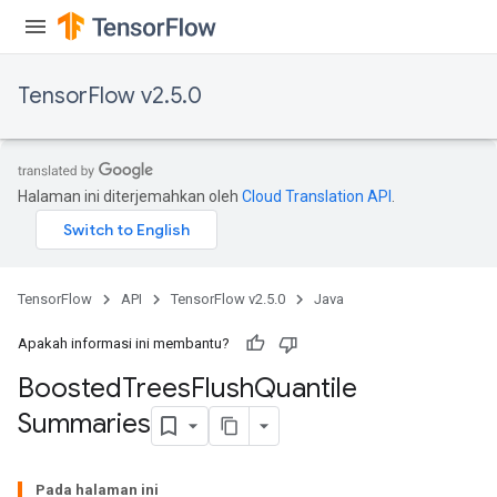
TensorFlow v2.5.0
t
Halaman ini diterjemahkan oleh
Cloud Translation API
.
TensorFlow
API
TensorFlow v2.5.0
Java
Apakah informasi ini membantu?
source
Boosted
Trees
Flush
Quantile
Summaries
leOp
Pada halaman ini