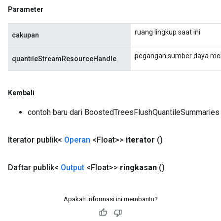
Parameter
ruang lingkup saat ini
cakupan
pegangan sumber daya men
quantileStreamResourceHandle
Kembali
contoh baru dari BoostedTreesFlushQuantileSummaries
Iterator publik<
Operan
<Float>>
iterator
()
Daftar publik<
Output
<Float>>
ringkasan
()
Apakah informasi ini membantu?