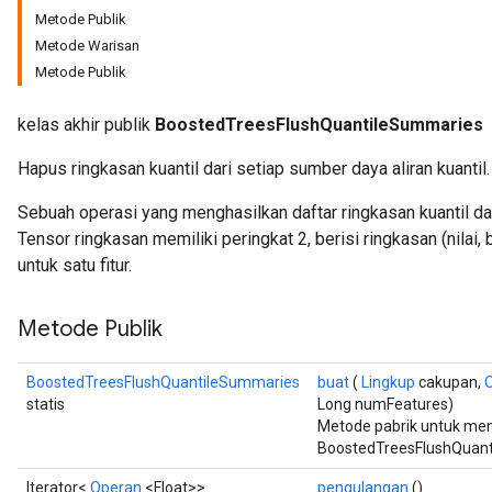
Metode Publik
Metode Warisan
Metode Publik
kelas akhir publik
BoostedTreesFlushQuantileSummaries
Hapus ringkasan kuantil dari setiap sumber daya aliran kuantil.
Sebuah operasi yang menghasilkan daftar ringkasan kuantil dar
Tensor ringkasan memiliki peringkat 2, berisi ringkasan (nilai
Flush
untuk satu fitur.
Metode Publik
eHandleOp
BoostedTreesFlushQuantileSummaries
buat
(
Lingkup
cakupan,
statis
Long numFeatures)
Metode pabrik untuk me
ureSplit
BoostedTreesFlushQuant
Iterator<
Operan
<Float>>
pengulangan
()