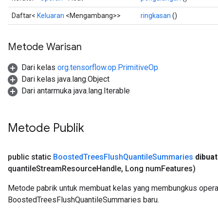
Daftar<
Keluaran
<Mengambang>>
ringkasan
()
Metode Warisan
Dari kelas
org.tensorflow.op.PrimitiveOp
Dari kelas java.lang.Object
Dari antarmuka java.lang.Iterable
Metode Publik
public static
Boosted
Trees
Flush
Quantile
Summaries
dibuat
quantile
Stream
Resource
Handle
,
Long num
Features)
Metode pabrik untuk membuat kelas yang membungkus opera
BoostedTreesFlushQuantileSummaries baru.