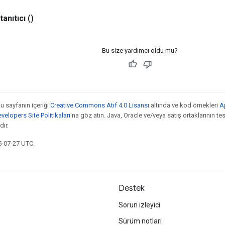
tanıtıcı
()
Bu size yardımcı oldu mu?
bu sayfanın içeriği
Creative Commons Atıf 4.0 Lisansı
altında ve kod örnekleri
A
elopers Site Politikaları
'na göz atın. Java, Oracle ve/veya satış ortaklarının tesc
ır.
5-07-27 UTC.
Destek
Sorun izleyici
Sürüm notları