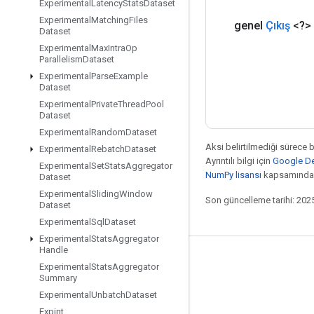
Experimental
Latency
Stats
Dataset
Experimental
Matching
Files
genel
Çıkış
<?>
Dataset
Experimental
Max
Intra
Op
Parallelism
Dataset
Experimental
Parse
Example
Dataset
Experimental
Private
Thread
Pool
Dataset
Experimental
Random
Dataset
Aksi belirtilmediği sürece 
Experimental
Rebatch
Dataset
Ayrıntılı bilgi için
Google Dev
Experimental
Set
Stats
Aggregator
NumPy lisansı
kapsamındad
Dataset
Experimental
Sliding
Window
Son güncelleme tarihi: 202
Dataset
Experimental
Sql
Dataset
Experimental
Stats
Aggregator
Handle
Bağlı kalma
Experimental
Stats
Aggregator
Summary
Blog
Experimental
Unbatch
Dataset
Forum
Expint