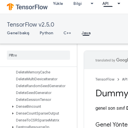
Yükle
Bilgi
API
DebugIdentity
DebugIdentityV2
DebugNanCount
TensorFlow v2.5.0
DebugNumericSummary
DebugNumericSummaryV2
Genel bakış
Python
C++
Java
DecodeImage
Decode
Padded
Raw
Decode
Proto
Deep
Copy
Delete
Iterator
Delete
Memory
Cache
Delete
Multi
Device
Iterator
TensorFlow
API
Delete
Random
Seed
Generator
Dumm
Delete
Seed
Generator
Delete
Session
Tensor
Dense
Bincount
genel son sınıf
Dense
Count
Sparse
Output
Dense
To
CSRSparse
Matrix
Genel Yönte
Destroy
Resource
Op