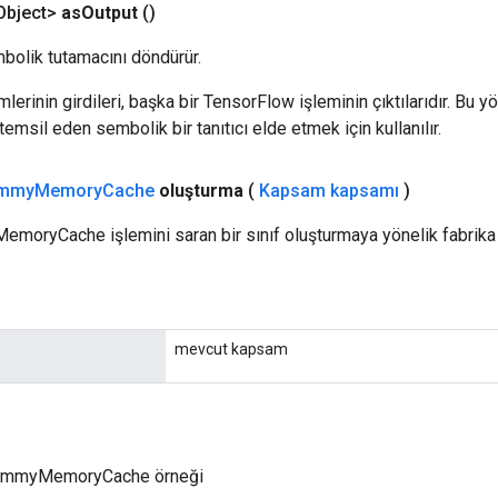
bject>
as
Output
()
bolik tutamacını döndürür.
erinin girdileri, başka bir TensorFlow işleminin çıktılarıdır. Bu yö
emsil eden sembolik bir tanıtıcı elde etmek için kullanılır.
mmy
Memory
Cache
oluşturma
(
Kapsam kapsamı
)
emoryCache işlemini saran bir sınıf oluşturmaya yönelik fabrika
mevcut kapsam
DummyMemoryCache örneği