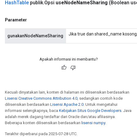
Hash
Table
publik
.
Opsi
use
Node
Name
Sharing
(Boolean us
Parameters
Parameter
GradAccumDebug
rParameters
Jika true dan shared_name kosong
gunakanNodeNameSharing
torParametersGradAccumDebug
Parameters
ters
tersGradAccumDebug
Apakah informasi ini membantu?
arameters
ParametersGradAccumDebug
meters
ametersGradAccumDebug
Kecuali dinyatakan lain, konten di halaman ini dilisensikan berdasarkan
rs
Lisensi Creative Commons Attribution 4.0
, sedangkan contoh kode
ersGradAccumDebug
dilisensikan berdasarkan
Lisensi Apache 2.0
. Untuk mengetahui
tDescentParameters
informasi selengkapnya, baca
Kebijakan Situs Google Developers
. Java
adalah merek dagang terdaftar dari Oracle dan/atau afiliasinya.
ntDescentParametersGradAccumDebug
Beberapa konten dilisensikan berdasarkan
lisensi numpy
.
Terakhir diperbarui pada 2025-07-28 UTC.