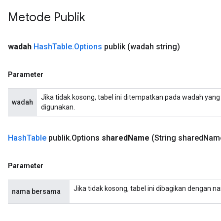
Metode Publik
wadah
Hash
Table
.
Options
publik
(wadah string)
Parameter
Jika tidak kosong, tabel ini ditempatkan pada wadah yang 
wadah
digunakan.
Hash
Table
publik
.
Options
shared
Name
(String shared
Nam
Parameter
sGradAccumDebug
rs
Jika tidak kosong, tabel ini dibagikan dengan n
nama bersama
ersGradAccumDebug
rs
ersGradAccumDebug