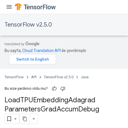
TensorFlow v2.5.0
Bu sayfa,
Cloud Translation API
ile çevrilmiştir.
TensorFlow
API
TensorFlow v2.5.0
Java
Bu size yardımcı oldu mu?
sGradAccumDebug
Load
TPUEmbedding
Adagrad
rs
Parameters
Grad
Accum
Debug
ersGradAccumDebug
rs
ersGradAccumDebug