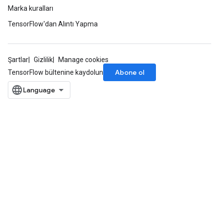
Marka kuralları
ters
metersGradAccumDebug
TensorFlow'dan Alıntı Yapma
ropParameters
s
ersGradAccumDebug
Şartlar
Gizlilik
Manage cookies
atorParameters
Abone ol
TensorFlow bültenine kaydolun
imatorParametersGradAccumDebug
ghtParameters
meters
ametersGradAccumDebug
adParameters
radParametersGradAccumDebug
rameters
ParametersGradAccumDebug
eters
metersGradAccumDebug
ientDescentParameters
dientDescentParametersGradAccumDebug