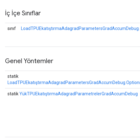
İç İçe Sınıflar
sınıf
LoadTPUEkatıştırmaAdagradParametersGradAccumDebug.
ize
Genel Yöntemler
statik
LoadTPUEkatıştırmaAdagradParametersGradAccumDebug.Option
statik
YükTPUEkatıştırmaAdagradParametrelerGradAccumDebug
Requantize
ize
AndReluAndRequantize
u
uAndRequantize