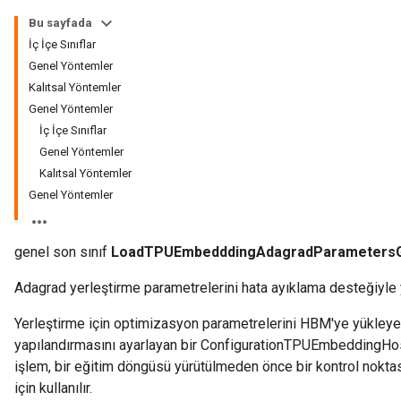
Bu sayfada
Parameters
İç İçe Sınıflar
Genel Yöntemler
GradAccumDebug
Kalıtsal Yöntemler
rParameters
Genel Yöntemler
torParametersGradAccumDebug
İç İçe Sınıflar
Parameters
Genel Yöntemler
ters
Kalıtsal Yöntemler
tersGradAccumDebug
Genel Yöntemler
arameters
ParametersGradAccumDebug
genel son sınıf
LoadTPUEmbedddingAdagradParameters
meters
ametersGradAccumDebug
Adagrad yerleştirme parametrelerini hata ayıklama desteğiyle 
rs
ersGradAccumDebug
Yerleştirme için optimizasyon parametrelerini HBM'ye yükleyen
tDescentParameters
yapılandırmasını ayarlayan bir ConfigurationTPUEmbeddingHost
ntDescentParametersGradAccumDebug
işlem, bir eğitim döngüsü yürütülmeden önce bir kontrol nokt
için kullanılır.