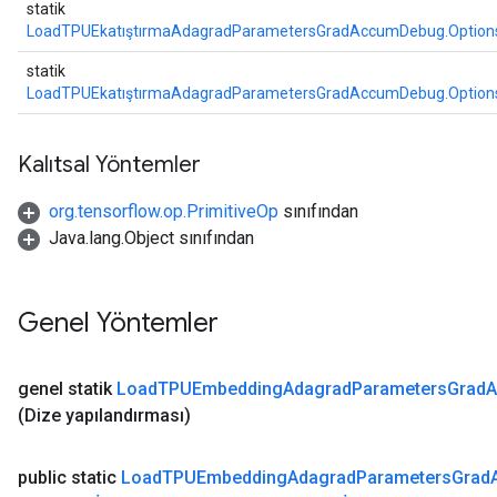
statik
AndRelu
LoadTPUEkatıştırmaAdagradParametersGradAccumDebug.Option
AndReluAndRequantize
statik
LoadTPUEkatıştırmaAdagradParametersGradAccumDebug.Option
ize
Requantize
Kalıtsal Yöntemler
ize
org.tensorflow.op.PrimitiveOp
sınıfından
Java.lang.Object sınıfından
Genel Yöntemler
genel statik
Load
TPUEmbedding
Adagrad
Parameters
Grad
(Dize yapılandırması)
public static
Load
TPUEmbedding
Adagrad
Parameters
Grad