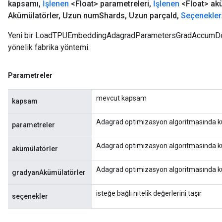
kapsamı
,
İşlenen
<Float> parametreleri
,
İşlenen
<Float> akü
Akümülatörler
,
Uzun num
Shards
,
Uzun parça
Id
,
Seçenekler
Yeni bir LoadTPUEmbeddingAdagradParametersGradAccumDebug
yönelik fabrika yöntemi.
Parametreler
mevcut kapsam
kapsam
Adagrad optimizasyon algoritmasında kul
parametreler
Adagrad optimizasyon algoritmasında kul
akümülatörler
Adagrad optimizasyon algoritmasında ku
gradyanAkümülatörler
isteğe bağlı nitelik değerlerini taşır
seçenekler