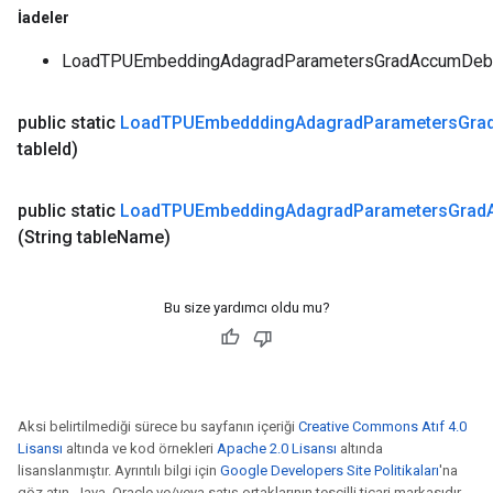
İadeler
LoadTPUEmbeddingAdagradParametersGradAccumDebug'
public static
Load
TPUEmbeddding
Adagrad
Parameters
Gra
table
Id)
public static
Load
TPUEmbedding
Adagrad
Parameters
Grad
(String table
Name)
Bu size yardımcı oldu mu?
Aksi belirtilmediği sürece bu sayfanın içeriği
Creative Commons Atıf 4.0
Lisansı
altında ve kod örnekleri
Apache 2.0 Lisansı
altında
lisanslanmıştır. Ayrıntılı bilgi için
Google Developers Site Politikaları
'na
göz atın. Java, Oracle ve/veya satış ortaklarının tescilli ticari markasıdır.