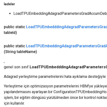
İadeler
LoadTPUEmbeddingAdagradParametersGradAccumDebug'
public static
Load
TPUEmbeddding
Adagrad
Parameters
Gra
table
Id)
public static
Load
TPUEmbedding
Adagrad
Parameters
Grad
(String table
Name)
,
genel son sınıf
LoadTPUEmbedddingAdagradParameters
Adagrad yerleştirme parametrelerini hata ayıklama desteğiyle 
Yerleştirme için optimizasyon parametrelerini HBM'ye yükleyen
yapılandırmasını ayarlayan bir ConfigurationTPUEmbeddingHost
işlem, bir eğitim döngüsü yürütülmeden önce bir kontrol nokt
için kullanılır.