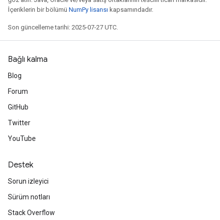
İçeriklerin bir bölümü
NumPy lisansı
kapsamındadır.
Son güncelleme tarihi: 2025-07-27 UTC.
Bağlı kalma
Blog
Forum
GitHub
Twitter
YouTube
m
Destek
Sorun izleyici
rs
ersGradAccumDebug
Sürüm notları
eters
Stack Overflow
metersGradAccumDebug