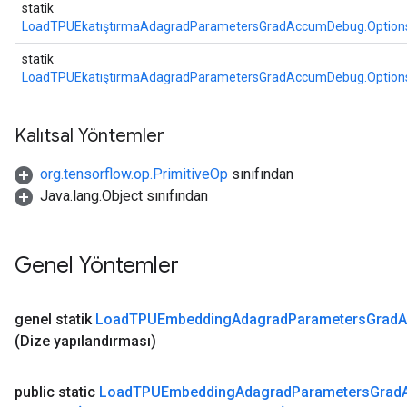
statik
LoadTPUEkatıştırmaAdagradParametersGradAccumDebug.Option
statik
LoadTPUEkatıştırmaAdagradParametersGradAccumDebug.Option
Kalıtsal Yöntemler
org.tensorflow.op.PrimitiveOp
sınıfından
Java.lang.Object sınıfından
Genel Yöntemler
genel statik
Load
TPUEmbedding
Adagrad
Parameters
Grad
(Dize yapılandırması)
public static
Load
TPUEmbedding
Adagrad
Parameters
Grad