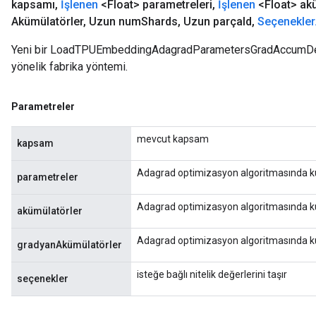
kapsamı
,
İşlenen
<Float> parametreleri
,
İşlenen
<Float> akü
Akümülatörler
,
Uzun num
Shards
,
Uzun parça
Id
,
Seçenekler
Yeni bir LoadTPUEmbeddingAdagradParametersGradAccumDebug
yönelik fabrika yöntemi.
Parametreler
mevcut kapsam
kapsam
Adagrad optimizasyon algoritmasında kul
parametreler
Adagrad optimizasyon algoritmasında kul
akümülatörler
Adagrad optimizasyon algoritmasında ku
gradyanAkümülatörler
isteğe bağlı nitelik değerlerini taşır
seçenekler