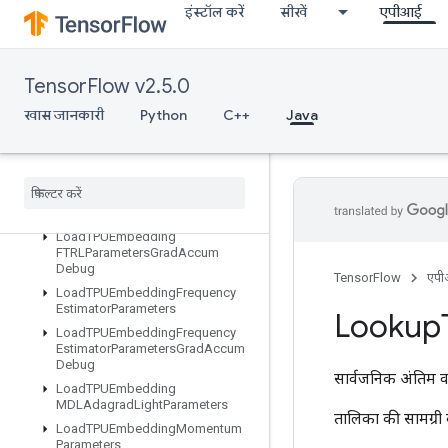
इंस्टॉल करें
सीखें
एपीआई
LoadTPUEmbeddingADAMParameters
LoadTPUEmbeddingADAMParametersGradAccumDebug
LoadTPUEmbeddingAdadeltaParameters
TensorFlow v2.5.0
LoadTPUEmbeddingAdadeltaParametersGradAccumDebug
LoadTPUEmbeddingAdagradParameters
खास जानकारी
Python
C++
Java
LoadTPUEmbeddingAdagradParametersGradAccumDebug
Load
TPUEmbedding
Centered
RMSProp
Parameters
Load
TPUEmbedding
FTRLParameters
Load
TPUEmbedding
FTRLParameters
Grad
Accum
Debug
TensorFlow
एप
Load
TPUEmbedding
Frequency
Estimator
Parameters
Lookup
Load
TPUEmbedding
Frequency
Estimator
Parameters
Grad
Accum
Debug
सार्वजनिक अंतिम व
Load
TPUEmbedding
MDLAdagrad
Light
Parameters
तालिका की सामग्री क
Load
TPUEmbedding
Momentum
Parameters