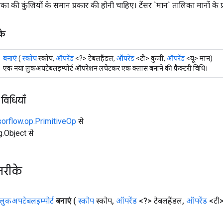
लिका की कुंजियों के समान प्रकार की होनी चाहिए। टेंसर `मान` तालिका मानों के 
के
बनाएं
(
स्कोप
स्कोप,
ऑपरेंड
<?> टेबलहैंडल,
ऑपरेंड
<टी> कुंजी,
ऑपरेंड
<यू> मान)
एक नया लुकअपटेबलइम्पोर्ट ऑपरेशन लपेटकर एक क्लास बनाने की फ़ैक्टरी विधि।
 विधियाँ
sorflow.op.PrimitiveOp
से
ng.Object से
तरीके
लुकअपटेबलइम्पोर्ट
बनाएं
(
स्कोप
स्कोप
,
ऑपरेंड
<?> टेबलहैंडल
,
ऑपरेंड
<टी>