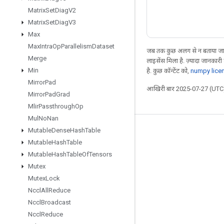
Matrix
Set
Diag
V2
Matrix
Set
Diag
V3
Max
Max
Intra
Op
Parallelism
Dataset
जब तक कुछ अलग से न बताया जाए
Merge
लाइसेंस मिला है. ज़्यादा जानकारी
Min
है. कुछ कॉन्टेंट को,
numpy lice
Mirror
Pad
आखिरी बार 2025-07-27 (UTC)
Mirror
Pad
Grad
Mlir
Passthrough
Op
Mul
No
Nan
Mutable
Dense
Hash
Table
जुड़े रहें
Mutable
Hash
Table
ब्लॉग
Mutable
Hash
Table
Of
Tensors
फ़ोरम
Mutex
Mutex
Lock
GitHub
Nccl
All
Reduce
Twitter
Nccl
Broadcast
YouTube
Nccl
Reduce