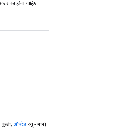
प्रकार का होना चाहिए।
 कुंजी
,
ऑपरेंड
<यू> मान)