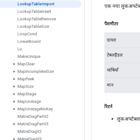
Lookup
Table
Import
एक नया लुकअपटेबलइ
Lookup
Table
Insert
Lookup
Table
Remove
पैरामीटर
Lookup
Table
Size
Loop
Cond
दायरा
Lower
Bound
Lu
टेबलहैंडल
Make
Unique
Map
Clear
चांबियाँ
Map
Incomplete
Size
Map
Peek
मान
Map
Size
Map
Stage
Map
Unstage
रिटर्न
Map
Unstage
No
Key
Matrix
Diag
Part
V2
लुकअपटेबलइ
Matrix
Diag
Part
V3
Matrix
Diag
V2
Matrix
Diag
V3