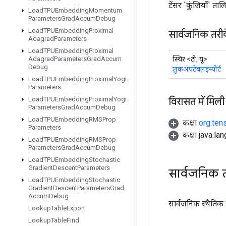
टेंसर `कुंजियाँ` ता
Load
TPUEmbedding
Momentum
Parameters
Grad
Accum
Debug
Load
TPUEmbedding
Proximal
सार्वजनिक तरी
Adagrad
Parameters
Load
TPUEmbedding
Proximal
स्थिर <टी, यू>
Adagrad
Parameters
Grad
Accum
Debug
लुकअपटेबलइम्पोर्ट
Load
TPUEmbedding
Proximal
Yogi
Parameters
विरासत में मिली
Load
TPUEmbedding
Proximal
Yogi
Parameters
Grad
Accum
Debug
Load
TPUEmbedding
RMSProp
कक्षा
org.ten
Parameters
कक्षा java.la
Load
TPUEmbedding
RMSProp
Parameters
Grad
Accum
Debug
Load
TPUEmbedding
Stochastic
Gradient
Descent
Parameters
सार्वजनिक 
Load
TPUEmbedding
Stochastic
Gradient
Descent
Parameters
Grad
Accum
Debug
सार्वजनिक स्थैतिक
Lookup
Table
Export
Lookup
Table
Find