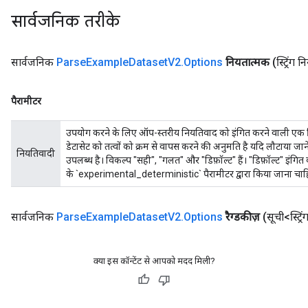
सार्वजनिक तरीके
Requantize
ize
AndReluAndRequantize
सार्वजनिक
Parse
Example
Dataset
V2
.
Options
नियतात्मक
(स्ट्रिंग
u
uAndRequantize
पैरामीटर
उपयोग करने के लिए ऑप-स्तरीय नियतिवाद को इंगित करने वाली एक स्ट्रि
AndRelu
डेटासेट को तत्वों को क्रम से वापस करने की अनुमति है यदि लौटाया जा
नियतिवादी
AndReluAndRequantize
उपलब्ध है। विकल्प "सही", "गलत" और "डिफ़ॉल्ट" हैं। "डिफ़ॉल्ट" इंग
के `experimental_deterministic` पैरामीटर द्वारा किया जाना चा
ize
सार्वजनिक
Parse
Example
Dataset
V2
.
Options
रैग्डकीज़
(सूची<स्ट्रि
Requantize
ize
क्या इस कॉन्टेंट से आपको मदद मिली?