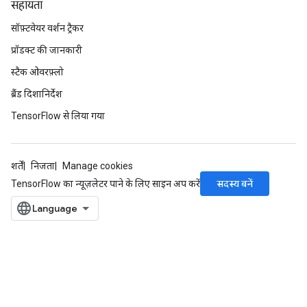
सहायता
सॉफ़्टवेयर वर्शन ट्रैकर
प्रॉडक्ट की जानकारी
स्टैक ओवरफ़्लो
ब्रैंड दिशानिर्देश
TensorFlow से लिया गया
शर्तें
निजता
Manage cookies
सदस्य बनें
TensorFlow का न्यूज़लेटर पाने के लिए साइन अप करें