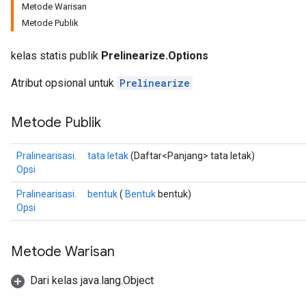
Metode Warisan
Metode Publik
kelas statis publik
Prelinearize.Options
Atribut opsional untuk
Prelinearize
Metode Publik
Pralinearisasi.
tata letak
(Daftar<Panjang> tata letak)
ize
Opsi
Pralinearisasi.
bentuk
(
Bentuk
bentuk)
Opsi
Requantize
Metode Warisan
ize
AndReluAndRequantize
Dari kelas java.lang.Object
u