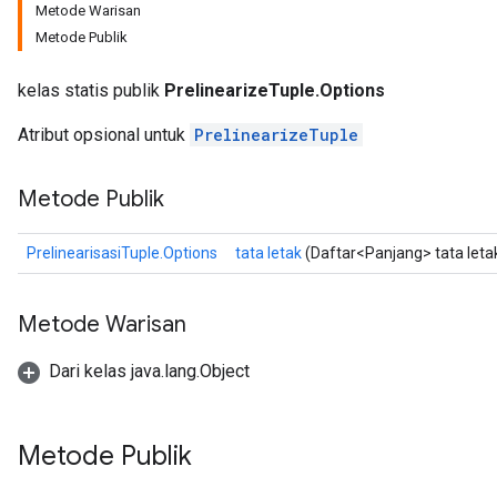
Metode Warisan
Metode Publik
kelas statis publik
PrelinearizeTuple.Options
Atribut opsional untuk
PrelinearizeTuple
Metode Publik
ize
PrelinearisasiTuple.Options
tata letak
(Daftar<Panjang> tata leta
Metode Warisan
Dari kelas java.lang.Object
Requantize
ize
AndReluAndRequantize
Metode Publik
u
uAndRequantize