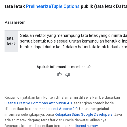
tata letak
Prelinearize
Tuple
.
Options
publik
(tata letak Daf
AndRelu
Parameter
AndReluAndRequantize
Sebuah vektor yang menampung tata letak yang diminta da
ize
tata
semua bentuk tuple sesuai urutan kemunculan bentuk di inpu
letak
bentuk dapat diatur ke -1 dalam hal ini tata letak terkait 
Requantize
ize
Apakah informasi ini membantu?
Kecuali dinyatakan lain, konten di halaman ini dilisensikan berdasarkan
Lisensi Creative Commons Attribution 4.0
, sedangkan contoh kode
dilisensikan berdasarkan
Lisensi Apache 2.0
. Untuk mengetahui
informasi selengkapnya, baca
Kebijakan Situs Google Developers
. Java
adalah merek dagang terdaftar dari Oracle dan/atau afiliasinya.
Beberapa konten dilisensikan berdasarkan
lisensi numpy
.