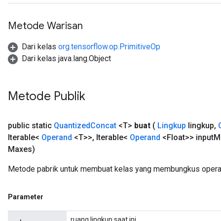
Requantize
Metode Warisan
ize
Dari kelas
org.tensorflow.op.PrimitiveOp
Dari kelas java.lang.Object
Metode Publik
public static
Quantized
Concat
<T>
buat
(
Lingkup
lingkup
,
Iterable<
Operand
<T>>
,
Iterable<
Operand
<Float>> input
M
Maxes)
Metode pabrik untuk membuat kelas yang membungkus operas
Parameter
ruang lingkup saat ini