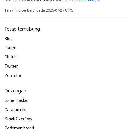
Terakhir diperbarui pada 2025-07-27 UTC.
Tetap terhubung
Blog
Forum
GitHub
m
Twitter
YouTube
rs
ersGradAccumDebug
eters
Dukungan
metersGradAccumDebug
Issue Tracker
ters
Catatan rilis
metersGradAccumDebug
ropParameters
Stack Overflow
s
Pedoman brand