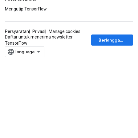
ersGradAccumDebug
Mengutip TensorFlow
atorParameters
imatorParametersGradAccumDebug
ghtParameters
Persyaratan
Privasi
Manage cookies
meters
Daftar untuk menerima newsletter
ametersGradAccumDebug
Berlangganan
TensorFlow
adParameters
radParametersGradAccumDebug
rameters
ParametersGradAccumDebug
eters
metersGradAccumDebug
ientDescentParameters
dientDescentParametersGradAccumDebug