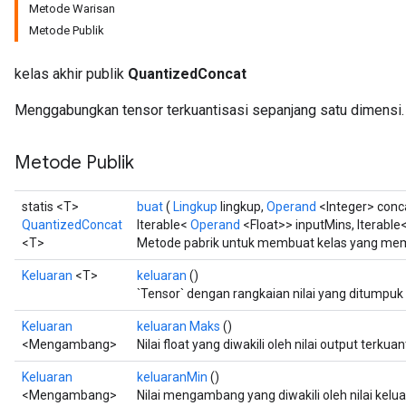
Metode Warisan
Metode Publik
ize
kelas akhir publik
QuantizedConcat
Menggabungkan tensor terkuantisasi sepanjang satu dimensi.
Metode Publik
Requantize
ize
statis <T>
buat
(
Lingkup
lingkup,
Operand
<Integer> conc
AndReluAndRequantize
QuantizedConcat
Iterable<
Operand
<Float>> inputMins, Iterable
u
<T>
Metode pabrik untuk membuat kelas yang mem
uAndRequantize
Keluaran
<T>
keluaran
()
`Tensor` dengan rangkaian nilai yang ditumpuk
AndRelu
Keluaran
keluaran Maks
()
<Mengambang>
Nilai float yang diwakili oleh nilai output terk
AndReluAndRequantize
Keluaran
keluaranMin
()
ize
<Mengambang>
Nilai mengambang yang diwakili oleh nilai kelu