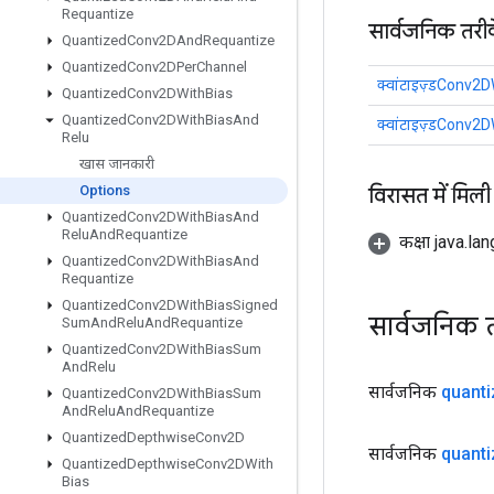
Requantize
सार्वजनिक तरी
Quantized
Conv2DAnd
Requantize
Quantized
Conv2DPer
Channel
क्वांटाइज़्डConv
Quantized
Conv2DWith
Bias
Quantized
Conv2DWith
Bias
And
क्वांटाइज़्डConv
Relu
खास जानकारी
विरासत में मिली
Options
Quantized
Conv2DWith
Bias
And
Relu
And
Requantize
कक्षा java.la
Quantized
Conv2DWith
Bias
And
Requantize
Quantized
Conv2DWith
Bias
Signed
सार्वजनिक 
Sum
And
Relu
And
Requantize
Quantized
Conv2DWith
Bias
Sum
And
Relu
सार्वजनिक
quanti
Quantized
Conv2DWith
Bias
Sum
And
Relu
And
Requantize
Quantized
Depthwise
Conv2D
सार्वजनिक
quanti
Quantized
Depthwise
Conv2DWith
Bias