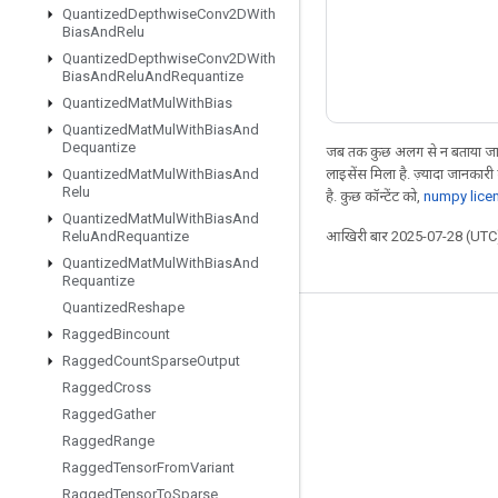
Quantized
Depthwise
Conv2DWith
Bias
And
Relu
Quantized
Depthwise
Conv2DWith
Bias
And
Relu
And
Requantize
Quantized
Mat
Mul
With
Bias
Quantized
Mat
Mul
With
Bias
And
Dequantize
जब तक कुछ अलग से न बताया जाए
लाइसेंस मिला है. ज़्यादा जानकारी
Quantized
Mat
Mul
With
Bias
And
Relu
है. कुछ कॉन्टेंट को,
numpy lice
Quantized
Mat
Mul
With
Bias
And
आखिरी बार 2025-07-28 (UTC)
Relu
And
Requantize
Quantized
Mat
Mul
With
Bias
And
Requantize
Quantized
Reshape
जुड़े रहें
Ragged
Bincount
Ragged
Count
Sparse
Output
ब्लॉग
Ragged
Cross
फ़ोरम
Ragged
Gather
Ragged
Range
GitHub
Ragged
Tensor
From
Variant
Twitter
Ragged
Tensor
To
Sparse