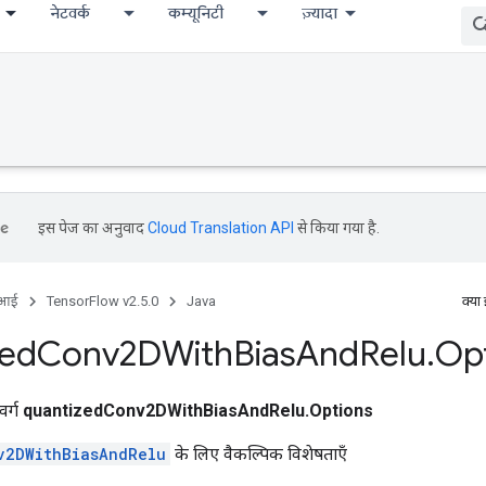
नेटवर्क
कम्यूनिटी
ज़्यादा
इस पेज का अनुवाद
Cloud Translation API
से किया गया है.
ीआई
TensorFlow v2.5.0
Java
क्या
zed
Conv2DWith
Bias
And
Relu
.
Op
वर्ग
quantizedConv2DWithBiasAndRelu.Options
v2DWithBiasAndRelu
के लिए वैकल्पिक विशेषताएँ