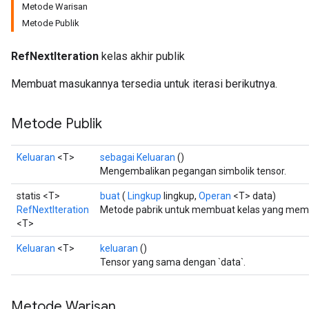
Metode Warisan
Metode Publik
RefNextIteration
kelas akhir publik
Membuat masukannya tersedia untuk iterasi berikutnya.
Metode Publik
Keluaran
<T>
sebagai Keluaran
()
Mengembalikan pegangan simbolik tensor.
statis <T>
buat
(
Lingkup
lingkup,
Operan
<T> data)
RefNextIteration
Metode pabrik untuk membuat kelas yang membu
<T>
Keluaran
<T>
keluaran
()
Tensor yang sama dengan `data`.
Metode Warisan