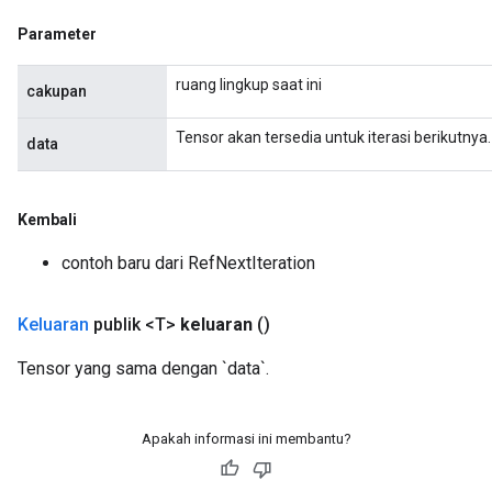
eters
Parameter
metersGradAccumDebug
ters
ruang lingkup saat ini
metersGradAccumDebug
cakupan
ropParameters
Tensor akan tersedia untuk iterasi berikutnya.
s
data
ersGradAccumDebug
atorParameters
imatorParametersGradAccumDebug
Kembali
ghtParameters
contoh baru dari RefNextIteration
meters
ametersGradAccumDebug
Keluaran
publik <T>
keluaran
()
adParameters
radParametersGradAccumDebug
Tensor yang sama dengan `data`.
rameters
ParametersGradAccumDebug
eters
Apakah informasi ini membantu?
metersGradAccumDebug
ientDescentParameters