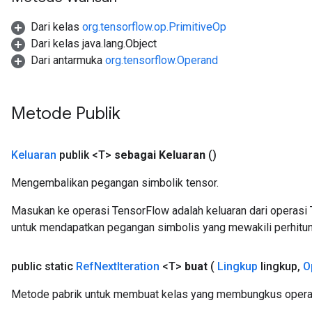
Dari kelas
org.tensorflow.op.PrimitiveOp
Dari kelas java.lang.Object
Dari antarmuka
org.tensorflow.Operand
Metode Publik
Keluaran
publik <T>
sebagai Keluaran
()
Mengembalikan pegangan simbolik tensor.
Masukan ke operasi TensorFlow adalah keluaran dari operasi 
untuk mendapatkan pegangan simbolis yang mewakili perhitun
m
public static
Ref
Next
Iteration
<T>
buat
(
Lingkup
lingkup
,
O
rs
Metode pabrik untuk membuat kelas yang membungkus operasi
ersGradAccumDebug