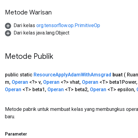
ParametersGradAccumDebug
eters
Metode Warisan
metersGradAccumDebug
ientDescentParameters
Dari kelas
org.tensorflow.op.PrimitiveOp
dientDescentParametersGradAccumDebug
Dari kelas java.lang.Object
Metode Publik
public static
Resource
Apply
Adam
With
Amsgrad
buat
( Rua
m
,
Operan
<?> v
,
Operan
<?> vhat
,
Operan
<T> beta1Power
,
Operan
<T> beta1
,
Operan
<T> beta2
,
Operan
<T> epsilon
,
Metode pabrik untuk membuat kelas yang membungkus ope
baru.
Parameter