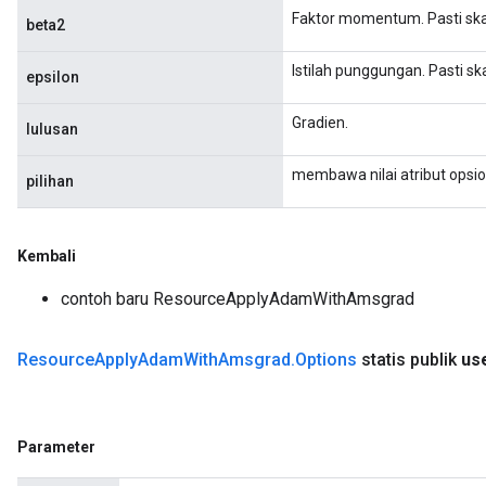
Faktor momentum. Pasti ska
beta2
Istilah punggungan. Pasti ska
epsilon
Gradien.
lulusan
membawa nilai atribut opsio
pilihan
Kembali
contoh baru ResourceApplyAdamWithAmsgrad
Resource
Apply
Adam
With
Amsgrad
.
Options
statis publik
us
Parameter