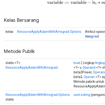
variable
:=
variable
−
lr
t
∗
m
t
/
rs
ersGradAccumDebug
Kelas Bersarang
eters
metersGradAccumDebug
kelas
ResourceApplyAdamWithAmsgrad.Options
Atribut opsio
ters
Amsgrad
metersGradAccumDebug
ropParameters
Metode Publik
s
ersGradAccumDebug
atorParameters
statis <T>
buat
( Lingkup
lingku
imatorParametersGradAccumDebug
ResourceApplyAdamWithAmsgrad
<?> v,
Operand
<?> v
beta2Power,
Operan
ghtParameters
beta2,
Operan
<T> ep
meters
Metode pabrik untu
ametersGradAccumDebug
ResourceApplyAdam
adParameters
ResourceApplyAdamWithAmsgrad.Options
useLocking
(pengunc
radParametersGradAccumDebug
statis
rameters