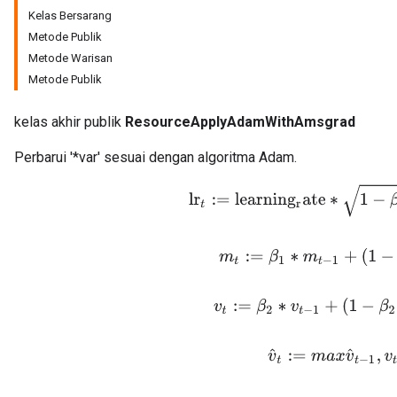
Kelas Bersarang
Metode Publik
Metode Warisan
Metode Publik
kelas akhir publik
ResourceApplyAdamWithAmsgrad
Perbarui '*var' sesuai dengan algoritma Adam.
lr
t
:=
l
e
a
r
n
i
n
g
r
a
t
e
∗
1
−
β
2
t
/
(
m
t
:=
β
1
∗
m
t
−
1
+
(
1
−
β
1
)
v
t
:=
β
2
∗
v
t
−
1
+
(
1
−
β
2
)
∗
g
v
^
t
:=
m
a
x
v
^
t
−
1
,
v
t
m