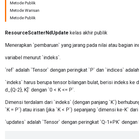
Metode Publik
Metode Warisan
Metode Publik
ResourceScatterNdUpdate
kelas akhir publik
m
Menerapkan `pembaruan` yang jarang pada nilai atau bagian indi
rs
variabel menurut `indeks`.
ersGradAccumDebug
eters
`ref` adalah `Tensor` dengan peringkat `P` dan `indices` adala
metersGradAccumDebug
ters
`indeks` harus berupa tensor bilangan bulat, berisi indeks ke dal
metersGradAccumDebug
d_{Q-2}, K]` dengan `0 < K <= P`.
ropParameters
Dimensi terdalam dari `indeks` (dengan panjang `K`) berhubu
s
`K = P`) atau irisan (jika `K < P`) sepanjang `dimensi ke-K` dari 
ersGradAccumDebug
atorParameters
`updates` adalah `Tensor` dengan peringkat `Q-1+PK` dengan 
imatorParametersGradAccumDebug
ghtParameters