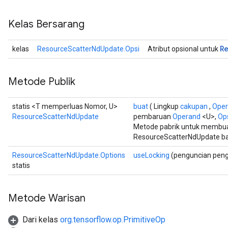
Kelas Bersarang
R
kelas
ResourceScatterNdUpdate.Opsi
Atribut opsional untuk
Metode Publik
statis <T memperluas Nomor, U>
buat
( Lingkup
cakupan
,
Ope
ResourceScatterNdUpdate
pembaruan
Operand
<U>,
Ops
Metode pabrik untuk membua
ResourceScatterNdUpdate ba
ResourceScatterNdUpdate.Options
useLocking
(penguncian pen
statis
Metode Warisan
Dari kelas
org.tensorflow.op.PrimitiveOp