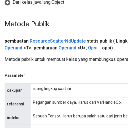
Dari kelas java.lang.Object
Metode Publik
pembuatan
Resource
Scatter
Nd
Update
statis publik
( Ling
Operand
<T>
,
pembaruan
Operand
<U>
,
Opsi
.
.
.
opsi)
Metode pabrik untuk membuat kelas yang membungkus opera
Parameter
ruang lingkup saat ini
cakupan
Pegangan sumber daya. Harus dari VarHandleOp.
referensi
Sebuah Tensor. Harus berupa salah satu dari jenis beri
indeks