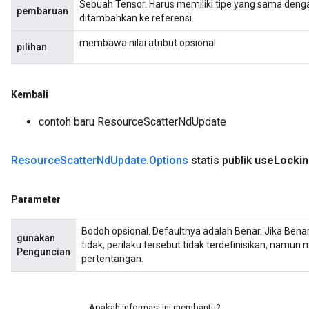
Sebuah Tensor. Harus memiliki tipe yang sama dengan
pembaruan
ditambahkan ke referensi.
membawa nilai atribut opsional
pilihan
Kembali
contoh baru ResourceScatterNdUpdate
Resource
Scatter
Nd
Update
.
Options
statis publik
use
Locki
Parameter
Bodoh opsional. Defaultnya adalah Benar. Jika Benar,
gunakan
tidak, perilaku tersebut tidak terdefinisikan, namun
Penguncian
pertentangan.
Apakah informasi ini membantu?