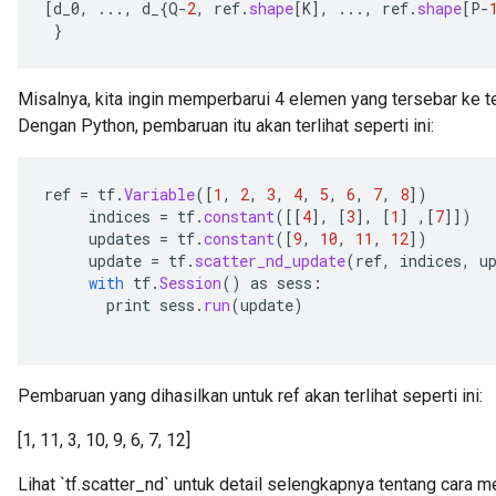
[
d_0
,
...,
d_
{
Q
-
2
,
ref
.
shape
[
K
]
,
...,
ref
.
shape
[
P
-
meters
}
ametersGradAccumDebug
adParameters
radParametersGradAccumDebug
Misalnya, kita ingin memperbarui 4 elemen yang tersebar ke t
rameters
Dengan Python, pembaruan itu akan terlihat seperti ini:
ParametersGradAccumDebug
eters
ref
=
tf
.
Variable
(
[
1
,
2
,
3
,
4
,
5
,
6
,
7
,
8
]
)
metersGradAccumDebug
indices
=
tf
.
constant
(
[[
4
]
,
[
3
]
,
[
1
]
,
[
7
]]
)
ientDescentParameters
updates
=
tf
.
constant
(
[
9
,
10
,
11
,
12
]
)
dientDescentParametersGradAccumDebug
update
=
tf
.
scatter_nd_update
(
ref
,
indices
,
u
with
tf
.
Session
()
as
sess
:
print
sess
.
run
(
update
)
Pembaruan yang dihasilkan untuk ref akan terlihat seperti ini:
[1, 11, 3, 10, 9, 6, 7, 12]
Lihat `tf.scatter_nd` untuk detail selengkapnya tentang cara m